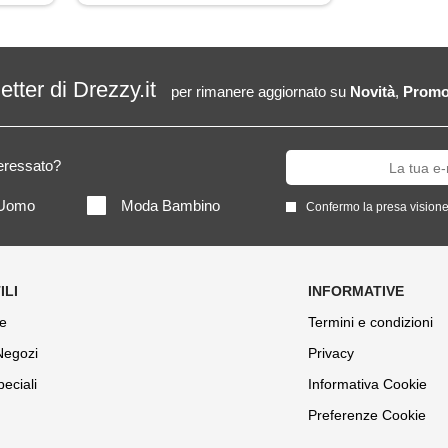
letter di Drezzy.it
per rimanere aggiornato su
Novità
,
Promo
teressato?
Uomo
Moda Bambino
Confermo la presa visione
e
Termini e condizioni
 Negozi
Privacy
peciali
Informativa Cookie
Preferenze Cookie