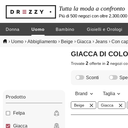
Tutta la moda a confronto
Più di 500 negozi con oltre 2.300.000 
Donna
Uomo
Bambino
Gioielli e Orologi
›
›
›
›
›
›
Uomo
Abbigliamento
Beige
Giacca
Jeans
Con cap
GIACCA DI CO
2
2
Trovate
offerte in
negozi
co
Sconti
Sped
Brand
Taglia
Prodotto
Beige
Giacca
Felpa
Giacca