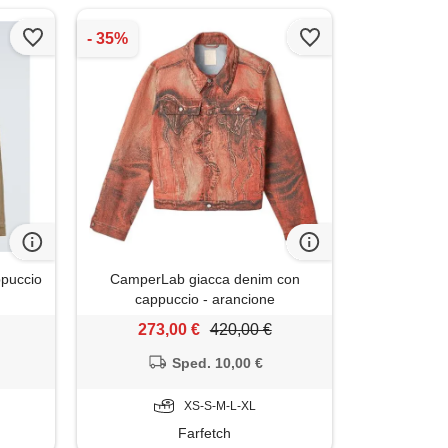
ppuccio
CamperLab giacca denim con
cappuccio - arancione
273,00 €
420,00 €
Sped. 10,00 €
XS-S-M-L-XL
Farfetch