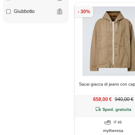
Giubbotto
Sacai giacca di jeans con ca
658,00 €
940,00 €
Sped. gratuita
IT 46
mytheresa