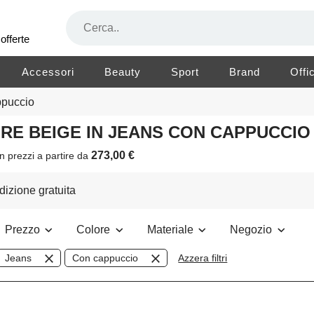
offerte
Accessori
Beauty
Sport
Brand
Offi
puccio
LORE BEIGE IN JEANS CON CAPPUCCI
273,00 €
n prezzi a partire da
izione gratuita
Prezzo
Colore
Materiale
Negozio
Jeans
Con cappuccio
Azzera filtri