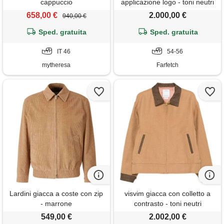
cappuccio
applicazione logo - toni neutri
658,00 €
2.000,00 €
940,00 €
Sped. gratuita
Sped. gratuita
IT 46
54-56
mytheresa
Farfetch
Lardini giacca a coste con zip
visvim giacca con colletto a
- marrone
contrasto - toni neutri
549,00 €
2.002,00 €