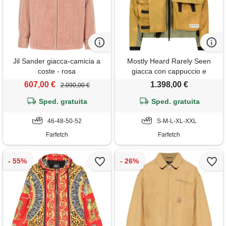
Jil Sander giacca-camicia a
Mostly Heard Rarely Seen
coste - rosa
giacca con cappuccio e
tasche - giallo
607,00 €
1.398,00 €
2.090,00 €
Sped. gratuita
Sped. gratuita
46-48-50-52
S-M-L-XL-XXL
Farfetch
Farfetch