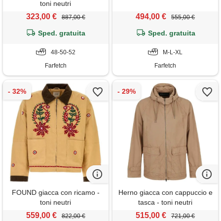
toni neutri
323,00 €
494,00 €
887,00 €
555,00 €
Sped. gratuita
Sped. gratuita
48-50-52
M-L-XL
Farfetch
Farfetch
FOUND giacca con ricamo -
Herno giacca con cappuccio e
toni neutri
tasca - toni neutri
559,00 €
515,00 €
822,00 €
721,00 €