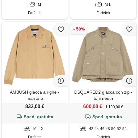
M
M-L
Farfetch
Farfetch
AMBUSH giacca a righe -
DSQUARED2 giacca con zip -
marrone
toni neutri
832,00 €
600,00 €
1.190,00 €
Sped. gratuita
Sped. gratuita
M-L-XL
42-44-46-48-50-52-54
Farfetch
Farfetch