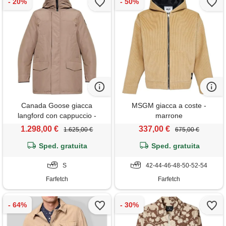
Canada Goose giacca
MSGM giacca a coste -
langford con cappuccio -
marrone
marrone
1.298,00 €
337,00 €
1.625,00 €
675,00 €
Sped. gratuita
Sped. gratuita
S
42-44-46-48-50-52-54
Farfetch
Farfetch