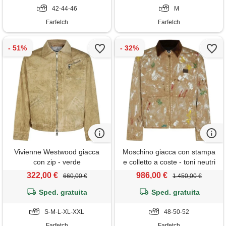
42-44-46
M
Farfetch
Farfetch
Vivienne Westwood giacca
Moschino giacca con stampa
con zip - verde
e colletto a coste - toni neutri
322,00 €
986,00 €
660,00 €
1.450,00 €
Sped. gratuita
Sped. gratuita
S-M-L-XL-XXL
48-50-52
Farfetch
Farfetch