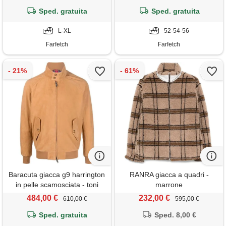
Sped. gratuita
Sped. gratuita
L-XL
52-54-56
Farfetch
Farfetch
Baracuta giacca g9 harrington
RANRA giacca a quadri -
in pelle scamosciata - toni
marrone
neutri
484,00 €
232,00 €
610,00 €
595,00 €
Sped. gratuita
Sped. 8,00 €