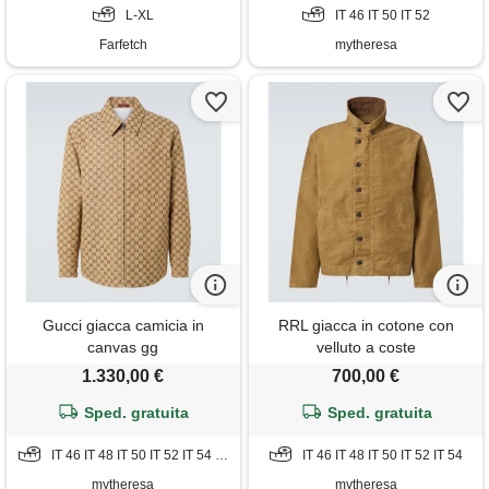
L-XL
IT 46 IT 50 IT 52
Farfetch
mytheresa
Gucci giacca camicia in
RRL giacca in cotone con
canvas gg
velluto a coste
1.330,00 €
700,00 €
Sped. gratuita
Sped. gratuita
IT 46 IT 48 IT 50 IT 52 IT 54 IT 56
IT 46 IT 48 IT 50 IT 52 IT 54
mytheresa
mytheresa