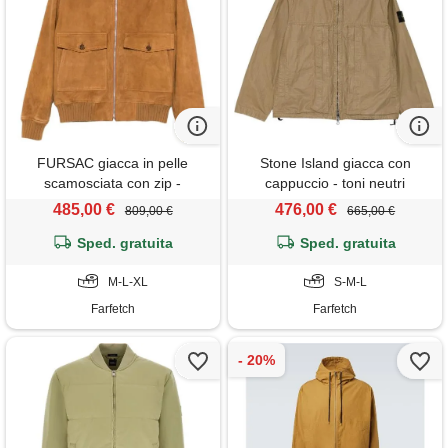
FURSAC giacca in pelle
Stone Island giacca con
scamosciata con zip -
cappuccio - toni neutri
marrone
485,00 €
476,00 €
809,00 €
665,00 €
Sped. gratuita
Sped. gratuita
M-L-XL
S-M-L
Farfetch
Farfetch