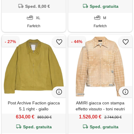
Sped. 8,00 €
Sped. gratuita
XL
M
Farfetch
Farfetch
Post Archive Faction giacca
AMIRI giacca con stampa
5.1 right - giallo
effetto vissuto - toni neutri
634,00 €
1.526,00 €
869,00 €
2.744,00 €
Sped. gratuita
Sped. gratuita