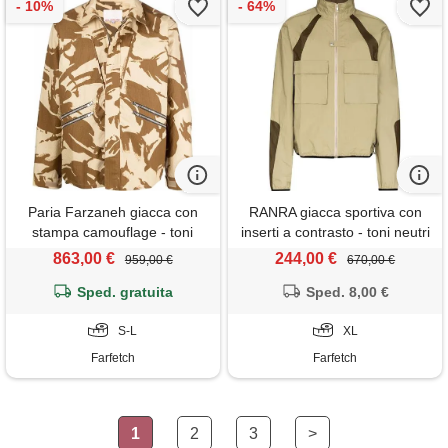
Paria Farzaneh giacca con
RANRA giacca sportiva con
stampa camouflage - toni
inserti a contrasto - toni neutri
neutri
863,00 €
244,00 €
959,00 €
670,00 €
Sped. gratuita
Sped. 8,00 €
S-L
XL
Farfetch
Farfetch
1
2
3
>