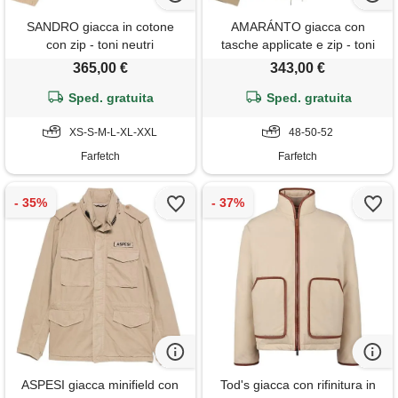
SANDRO giacca in cotone
AMARÁNTO giacca con
con zip - toni neutri
tasche applicate e zip - toni
neutri
365,00 €
343,00 €
Sped. gratuita
Sped. gratuita
XS-S-M-L-XL-XXL
48-50-52
Farfetch
Farfetch
ASPESI giacca minifield con
Tod's giacca con rifinitura in