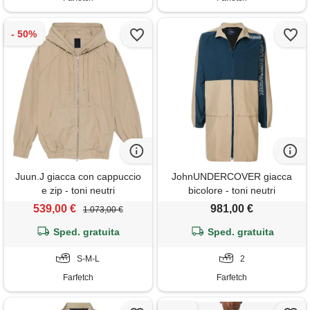
Juun.J giacca con cappuccio
JohnUNDERCOVER giacca
e zip - toni neutri
bicolore - toni neutri
539,00 €
981,00 €
1.073,00 €
Sped. gratuita
Sped. gratuita
S-M-L
2
Farfetch
Farfetch