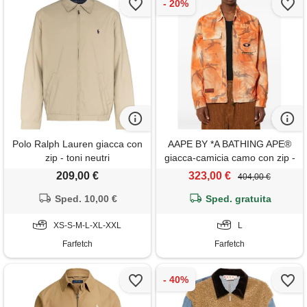
Polo Ralph Lauren giacca con
AAPE BY *A BATHING APE®
zip - toni neutri
giacca-camicia camo con zip -
arancione
209,00 €
323,00 €
404,00 €
Sped. 10,00 €
Sped. gratuita
XS-S-M-L-XL-XXL
L
Farfetch
Farfetch