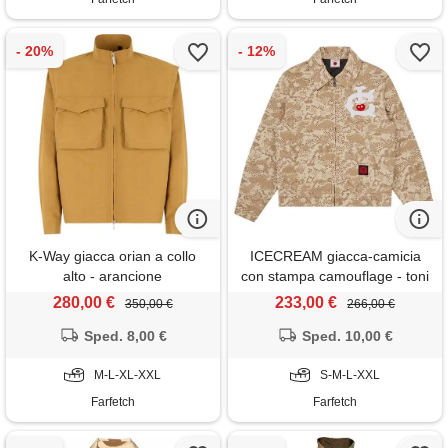
K-Way giacca orian a collo
ICECREAM giacca-camicia
alto - arancione
con stampa camouflage - toni
neutri
280,00 €
233,00 €
350,00 €
266,00 €
Sped. 8,00 €
Sped. 10,00 €
M-L-XL-XXL
S-M-L-XXL
Farfetch
Farfetch