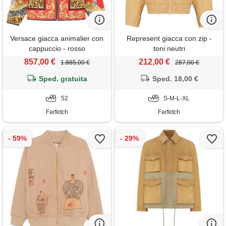
Versace giacca animalier con
Represent giacca con zip -
cappuccio - rosso
toni neutri
857,00 €
212,00 €
1.885,00 €
287,00 €
Sped. gratuita
Sped. 18,00 €
52
S-M-L-XL
Farfetch
Farfetch