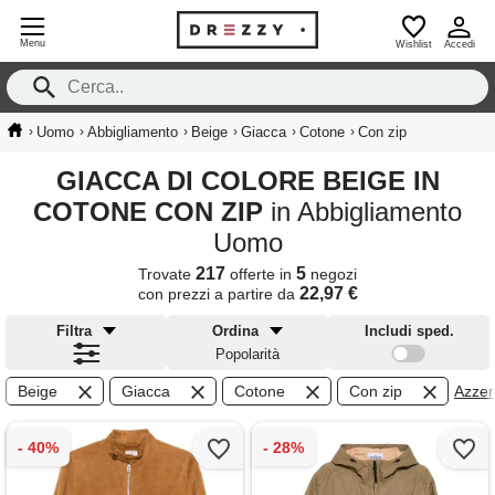
Menu
Wishlist
Accedi
›
›
›
›
›
›
Uomo
Abbigliamento
Beige
Giacca
Cotone
Con zip
GIACCA DI COLORE BEIGE IN
COTONE CON ZIP
in Abbigliamento
Uomo
217
5
Trovate
offerte in
negozi
22,97 €
con prezzi a partire da
Filtra
Ordina
Includi sped.
Popolarità
Beige
Giacca
Cotone
Con zip
Azzera