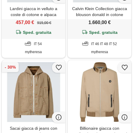
Lardini giacca in velluto a
Calvin Klein Collection giacca
coste di cotone e alpaca
blouson donald in cotone
457,00 €
1.660,00 €
915,00 €
Sped. gratuita
Sped. gratuita
IT 54
IT 46 IT 48 IT 52
mytheresa
mytheresa
Sacai giacca di jeans con
Billionaire giacca con