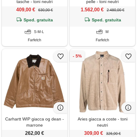
tasche - toni neutri
pelle - toni neutri
409,00 €
1.562,00 €
630,00 €
2.480,00 €
Sped. gratuita
Sped. gratuita
S-M-L
M
Farfetch
Farfetch
Carhartt WIP giacca og dean -
Aries giacca a coste - toni
marrone
neutri
262,00 €
309,00 €
326,00 €