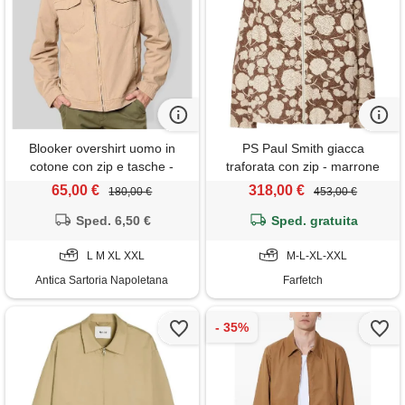
Blooker overshirt uomo in
PS Paul Smith giacca
cotone con zip e tasche -
traforata con zip - marrone
regular fit
65,00 €
318,00 €
180,00 €
453,00 €
Sped. 6,50 €
Sped. gratuita
L M XL XXL
M-L-XL-XXL
Antica Sartoria Napoletana
Farfetch