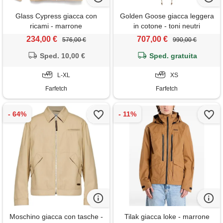
Glass Cypress giacca con
Golden Goose giacca leggera
ricami - marrone
in cotone - toni neutri
234,00 €
707,00 €
576,00 €
990,00 €
Sped. 10,00 €
Sped. gratuita
L-XL
XS
Farfetch
Farfetch
Moschino giacca con tasche -
Tilak giacca loke - marrone