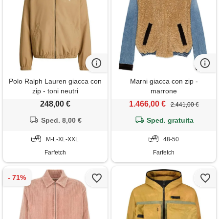
Polo Ralph Lauren giacca con
Marni giacca con zip -
zip - toni neutri
marrone
248,00 €
1.466,00 €
2.441,00 €
Sped. 8,00 €
Sped. gratuita
M-L-XL-XXL
48-50
Farfetch
Farfetch