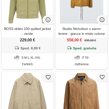
BOSS skiles 100 quilted jacket
Studio Nicholson x aaron
- verde
levine - giacca in misto cotone
229,00 €
556,00 €
695,00 €
Sped. 8,00 €
Sped. gratuita
S-M-L-XL-XXL
IT 50
Farfetch
mytheresa