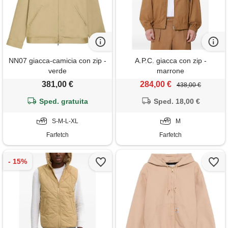
NN07 giacca-camicia con zip -
A.P.C. giacca con zip -
verde
marrone
381,00 €
284,00 €
438,00 €
Sped. gratuita
Sped. 18,00 €
S-M-L-XL
M
Farfetch
Farfetch