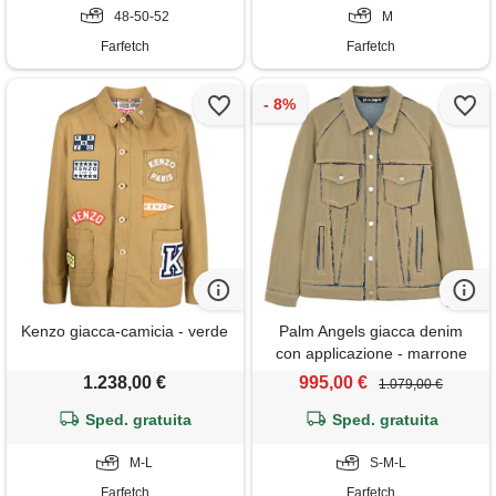
48-50-52
M
Farfetch
Farfetch
Kenzo giacca-camicia - verde
Palm Angels giacca denim
con applicazione - marrone
1.238,00 €
995,00 €
1.079,00 €
Sped. gratuita
Sped. gratuita
M-L
S-M-L
Farfetch
Farfetch