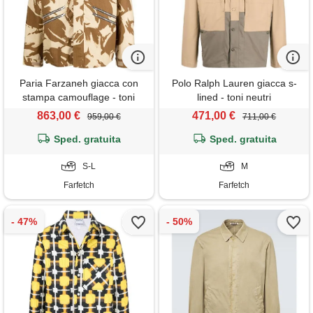
Paria Farzaneh giacca con
Polo Ralph Lauren giacca s-
stampa camouflage - toni
lined - toni neutri
neutri
863,00 €
471,00 €
959,00 €
711,00 €
Sped. gratuita
Sped. gratuita
S-L
M
Farfetch
Farfetch