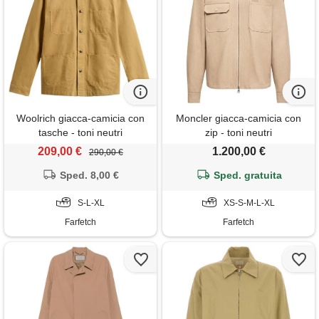
Woolrich giacca-camicia con
Moncler giacca-camicia con
tasche - toni neutri
zip - toni neutri
209,00 €
1.200,00 €
290,00 €
Sped. 8,00 €
Sped. gratuita
S-L-XL
XS-S-M-L-XL
Farfetch
Farfetch