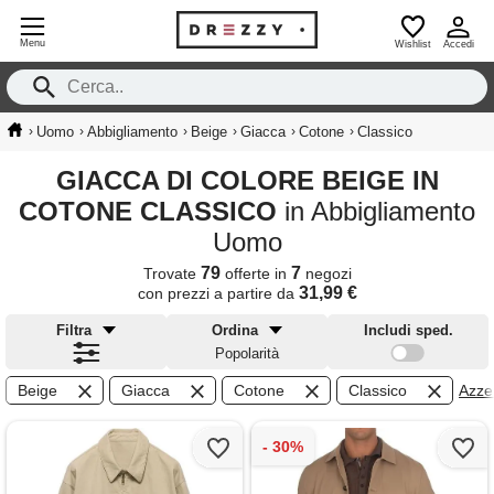
Menu
Wishlist
Accedi
›
›
›
›
›
›
Uomo
Abbigliamento
Beige
Giacca
Cotone
Classico
GIACCA DI COLORE BEIGE IN
COTONE CLASSICO
in Abbigliamento
Uomo
79
7
Trovate
offerte in
negozi
31,99 €
con prezzi a partire da
Filtra
Ordina
Includi sped.
Popolarità
Beige
Giacca
Cotone
Classico
Azzer