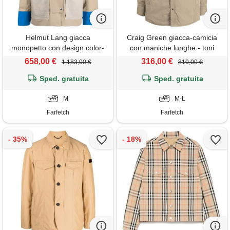
Helmut Lang giacca
Craig Green giacca-camicia
monopetto con design color-
con maniche lunghe - toni
block - toni neutri
neutri
658,00 €
316,00 €
1.183,00 €
810,00 €
Sped. gratuita
Sped. gratuita
M
M-L
Farfetch
Farfetch