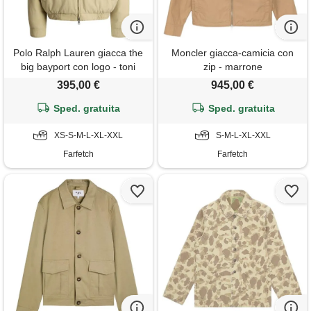
Polo Ralph Lauren giacca the
Moncler giacca-camicia con
big bayport con logo - toni
zip - marrone
neutri
395,00 €
945,00 €
Sped. gratuita
Sped. gratuita
XS-S-M-L-XL-XXL
S-M-L-XL-XXL
Farfetch
Farfetch