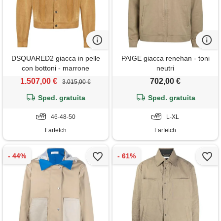
DSQUARED2 giacca in pelle
PAIGE giacca renehan - toni
con bottoni - marrone
neutri
1.507,00 €
702,00 €
3.015,00 €
Sped. gratuita
Sped. gratuita
46-48-50
L-XL
Farfetch
Farfetch