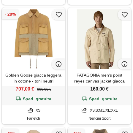
Golden Goose giacca leggera
PATAGONIA men's point
in cotone - toni neutri
reyes canvas jacket giacca
uomo
707,00 €
160,00 €
990,00 €
Sped. gratuita
Sped. gratuita
XS
XS;S;M;L;XL;XXL
Farfetch
Nencini Sport