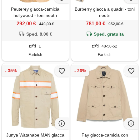
Peuterey giacca-camicia
Burberry giacca a quadri - toni
hollywood - toni neutri
neutri
292,00 €
781,00 €
449,00 €
952,00 €
Sped. 8,00 €
Sped. gratuita
L
48-50-52
Farfetch
Farfetch
Junya Watanabe MAN giacca
Fay giacca-camicia con