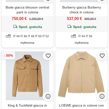
Bode giacca blouson central
Burberry giacca Burberry
park in cotone
check in cotone
750,00 €
537,00 €
1.250,00 €
895,00 €
Sped. gratuita
Sped. gratuita
IT 44 IT 46 IT 48 IT 50 IT 52
IT 44 IT 56
mytheresa
mytheresa
King & Tuckfield giacca in
LOEWE giacca in cotone con