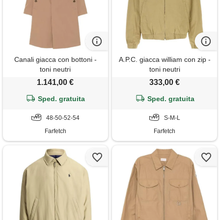
Canali giacca con bottoni -
A.P.C. giacca william con zip -
toni neutri
toni neutri
1.141,00 €
333,00 €
Sped. gratuita
Sped. gratuita
48-50-52-54
S-M-L
Farfetch
Farfetch