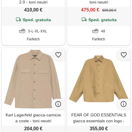
2.0 - toni neutri
toni neutri
410,00 €
475,00 €
609,00 €
Sped. gratuita
Sped. gratuita
S-L-XL-XXL
48
Farfetch
Farfetch
Karl Lagerfeld giacca-camicia
FEAR OF GOD ESSENTIALS
a coste - toni neutri
giacca essentials con logo -
toni neutri
204,00 €
355,00 €