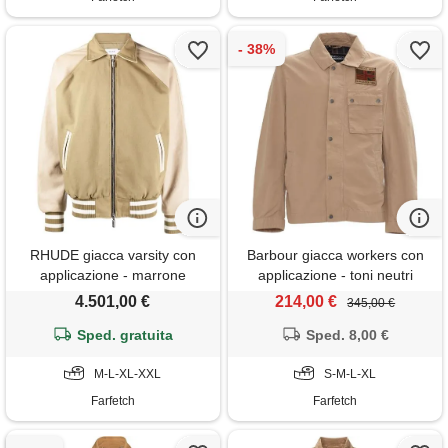
RHUDE giacca varsity con
Barbour giacca workers con
applicazione - marrone
applicazione - toni neutri
4.501,00 €
214,00 €
345,00 €
Sped. gratuita
Sped. 8,00 €
M-L-XL-XXL
S-M-L-XL
Farfetch
Farfetch