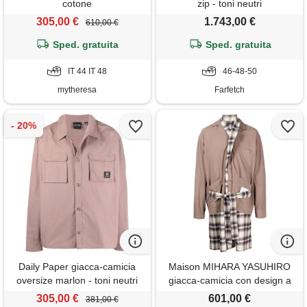
cotone
zip - toni neutri
305,00 €
1.743,00 €
610,00 €
Sped. gratuita
Sped. gratuita
IT 44 IT 48
46-48-50
mytheresa
Farfetch
Daily Paper giacca-camicia
Maison MIHARA YASUHIRO
oversize marlon - toni neutri
giacca-camicia con design a
strati - marrone
305,00 €
601,00 €
381,00 €