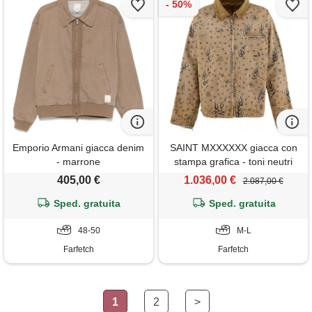
Emporio Armani giacca denim
SAINT MXXXXXX giacca con
- marrone
stampa grafica - toni neutri
405,00 €
1.036,00 €
2.087,00 €
Sped. gratuita
Sped. gratuita
48-50
M-L
Farfetch
Farfetch
1
2
>