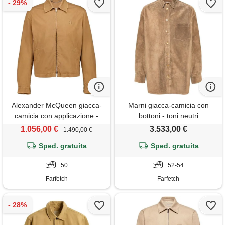
Alexander McQueen giacca-
Marni giacca-camicia con
camicia con applicazione -
bottoni - toni neutri
toni neutri
1.056,00 €
3.533,00 €
1.490,00 €
Sped. gratuita
Sped. gratuita
50
52-54
Farfetch
Farfetch