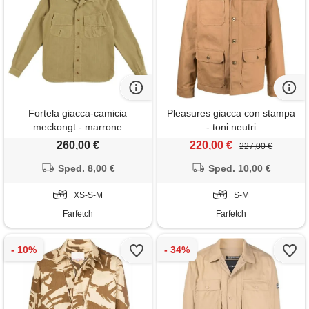
Fortela giacca-camicia
Pleasures giacca con stampa
meckongt - marrone
- toni neutri
260,00 €
220,00 €
227,00 €
Sped. 8,00 €
Sped. 10,00 €
XS-S-M
S-M
Farfetch
Farfetch