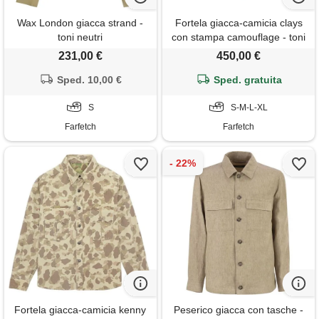
Wax London giacca strand -
Fortela giacca-camicia clays
toni neutri
con stampa camouflage - toni
neutri
231,00 €
450,00 €
Sped. 10,00 €
Sped. gratuita
S
S-M-L-XL
Farfetch
Farfetch
Fortela giacca-camicia kenny
Peserico giacca con tasche -