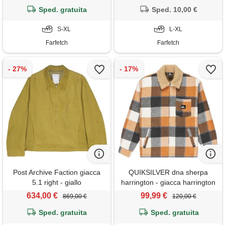
Sped. gratuita
Sped. 10,00 €
S-XL
L-XL
Farfetch
Farfetch
Post Archive Faction giacca
QUIKSILVER dna sherpa
5.1 right - giallo
harrington - giacca harrington
da uomo almond sherpa
634,00 €
99,99 €
869,00 €
120,00 €
harrington
Sped. gratuita
Sped. gratuita