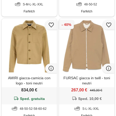
S-M-L-XL-XXL
48-50-52
Farfetch
Farfetch
AMIRI giacca-camicia con
FURSAC giacca in twill - toni
logo - toni neutri
neutri
834,00 €
267,00 €
445,00 €
Sped. gratuita
Sped. 10,00 €
48-50-52-58-60-62
S-L-XL-XXL
Farfetch
Farfetch