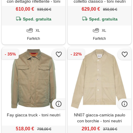
con dettaglio riflettente - toni
colletto classico - toni neutri
neutri
610,00 €
629,00 €
939,00 €
850,00 €
Sped. gratuita
Sped. gratuita
XL
XL
Farfetch
Farfetch
Fay giacca truck - toni neutri
NN07 giacca-camicia paulo
con borchie - toni neutri
518,00 €
291,00 €
798,00 €
373,00 €