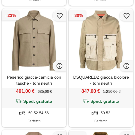
Peserico giacca-camicia con
DSQUARED2 giacca bicolore
tasche - toni neutri
- toni neutri
491,00 €
847,00 €
635,00 €
1.210,00 €
Sped. gratuita
Sped. gratuita
50-52-54-56
50-52
Farfetch
Farfetch