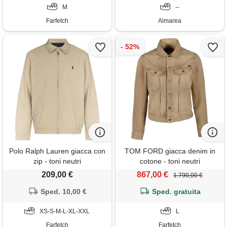
M
--
Farfetch
Almarea
Polo Ralph Lauren giacca con
TOM FORD giacca denim in
zip - toni neutri
cotone - toni neutri
209,00 €
867,00 €
1.790,00 €
Sped. 10,00 €
Sped. gratuita
XS-S-M-L-XL-XXL
L
Farfetch
Farfetch