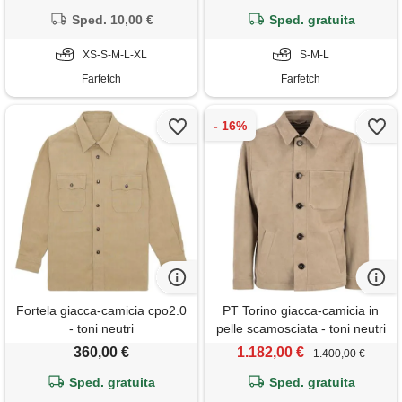
Sped. 10,00 €
Sped. gratuita
XS-S-M-L-XL
S-M-L
Farfetch
Farfetch
Fortela giacca-camicia cpo2.0
PT Torino giacca-camicia in
- toni neutri
pelle scamosciata - toni neutri
360,00 €
1.182,00 €
1.400,00 €
Sped. gratuita
Sped. gratuita