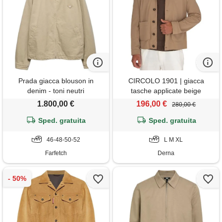
Prada giacca blouson in
CIRCOLO 1901 | giacca
denim - toni neutri
tasche applicate beige
1.800,00 €
196,00 €
280,00 €
Sped. gratuita
Sped. gratuita
46-48-50-52
L M XL
Farfetch
Derna