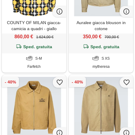
COUNTY OF MILAN giacca-
Auralee giacca blouson in
camicia a quadri - giallo
cotone
860,00 €
350,00 €
1.624,00 €
700,00 €
Sped. gratuita
Sped. gratuita
S-M
S XS
Farfetch
mytheresa