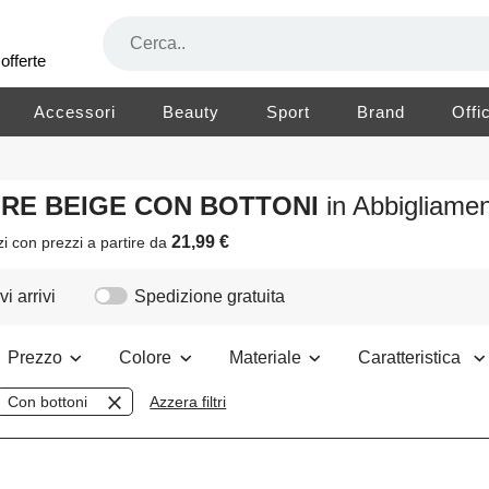
offerte
Accessori
Beauty
Sport
Brand
Offi
LORE BEIGE CON BOTTONI
in Abbigliam
21,99 €
zi
con prezzi a partire da
i arrivi
Spedizione gratuita
Prezzo
Colore
Materiale
Caratteristica
Con bottoni
Azzera filtri