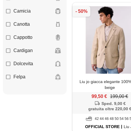
Camicia
Canotta
Cappotto
Cardigan
Dolcevita
Felpa
Liu jo giacca elegante 100%
beige
Giacca
99,50 €
199,00 €
Gilet
Sped. 9,00 €
gratuita oltre 220,00 
Giubbotto
42 44 46 48 50 54 56 
OFFICIAL
STORE
Liu
Impermeabile