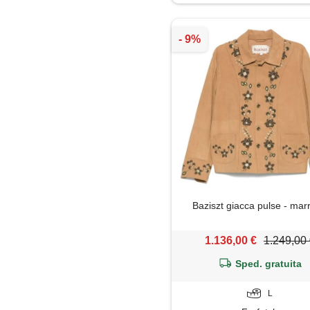
Jeans
Maglia
Maglietta
Maglione
Mantella
Pantaloni
Baziszt giacca pulse - mar
Parka
1.136,00 €
1.249,00
Piumino
Sped. gratuita
Polo
L
Shorts