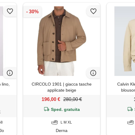
 lino,
CIRCOLO 1901 | giacca tasche
Calvin Kl
applicate beige
blouso
196,00 €
280,00 €
Sped. gratuita
€
58
L M XL
 Jo
Derna