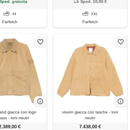
Sped. gratuita
Sped. 10,00 €
44
XXL
Farfetch
Farfetch
land giacca con logo
visvim giacca con tasche - toni
ss - toni neutri
neutri
2.389,00 €
7.438,00 €