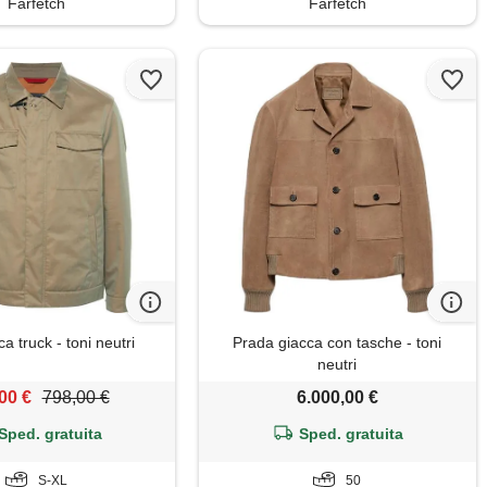
Farfetch
Farfetch
a truck - toni neutri
Prada giacca con tasche - toni
neutri
00 €
798,00 €
6.000,00 €
Sped. gratuita
Sped. gratuita
S-XL
50