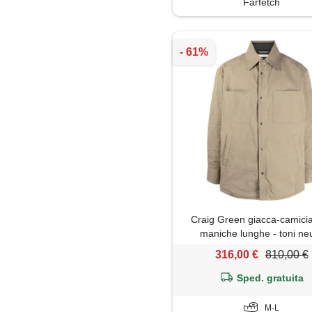
Farfetch
Soprabito
Trench
Craig Green giacca-camici
maniche lunghe - toni neu
316,00 €
810,00 €
Sped. gratuita
M-L