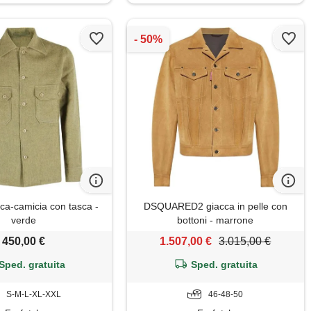
cca-camicia con tasca -
DSQUARED2 giacca in pelle con
verde
bottoni - marrone
450,00 €
1.507,00 €
3.015,00 €
Sped. gratuita
Sped. gratuita
S-M-L-XL-XXL
46-48-50