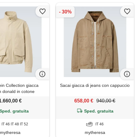
ein Collection giacca
Sacai giacca di jeans con cappuccio
n donald in cotone
1.660,00 €
658,00 €
940,00 €
Sped. gratuita
Sped. gratuita
IT 46 IT 48 IT 52
IT 46
mytheresa
mytheresa