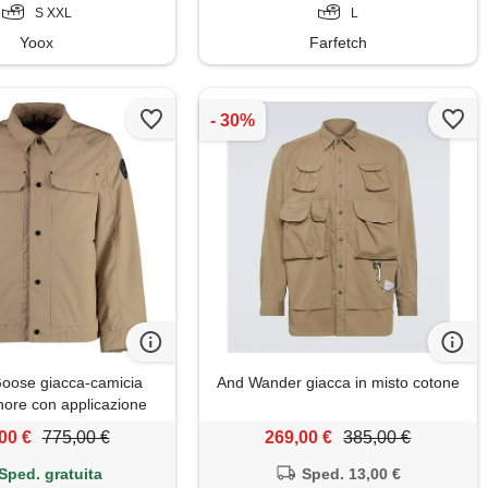
S XXL
L
Yoox
Farfetch
oose giacca-camicia
And Wander giacca in misto cotone
ore con applicazione
o - toni neutri
00 €
775,00 €
269,00 €
385,00 €
Sped. gratuita
Sped. 13,00 €