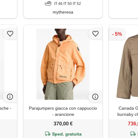
IT 46 IT 50 IT 52
mytheresa
sche -
Parajumpers giacca con cappuccio
Canada G
- arancione
burnaby ch
log
370,00 €
736,
Sped. gratuita