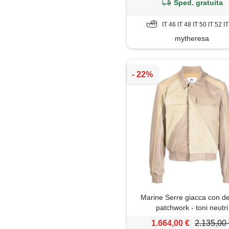
Sped. gratuita
IT 46 IT 48 IT 50 IT 52 I
mytheresa
Marine Serre giacca con d
patchwork - toni neutri
1.664,00 €
2.135,00