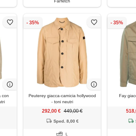
Farfetch
a con
Peuterey giacca-camicia hollywood
Fay giacc
tri
- toni neutri
292,00 €
449,00 €
518,
Sped. 8,00 €
L