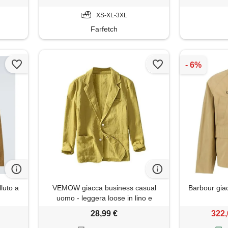
XS-XL-3XL
Farfetch
luto a
VEMOW giacca business casual
Barbour giac
uomo - leggera loose in lino e
cotone, blazer colletto a revers, a
28,99 €
322,
bottoni suit blazer(1a-yellow, xxl)