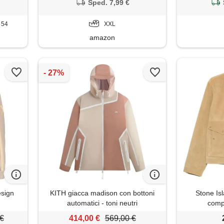
Sped. 7,99 €
T 54
XXL
amazon
esign
KITH giacca madison con bottoni
Stone Is
automatici - toni neutri
compa
 €
414,00 €
569,00 €