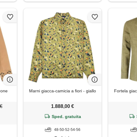
rone
Marni giacca-camicia a fiori - giallo
Fortela gia
 €
1.888,00 €
Sped. gratuita
48-50-52-54-56