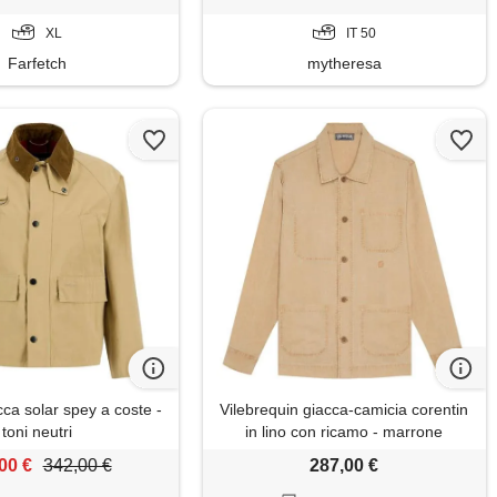
XL
IT 50
Farfetch
mytheresa
ca solar spey a coste -
Vilebrequin giacca-camicia corentin
toni neutri
in lino con ricamo - marrone
00 €
342,00 €
287,00 €