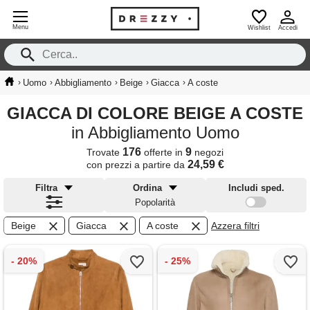
Menu
Wishlist
Accedi
›
›
›
›
›
Uomo
Abbigliamento
Beige
Giacca
A coste
GIACCA DI COLORE BEIGE A COSTE
in Abbigliamento Uomo
176
9
Trovate
offerte in
negozi
24,59 €
con prezzi a partire da
Filtra
Ordina
Includi sped.
Popolarità
Beige
Giacca
A coste
Azzera filtri