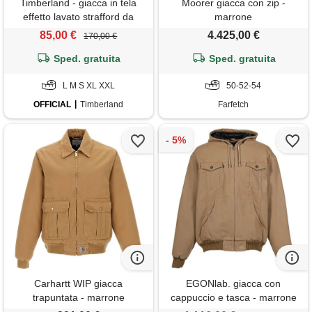
Timberland - giacca in tela
Moorer giacca con zip -
effetto lavato strafford da
marrone
uomo in giallo, uomo, giallo,
85,00 €
4.425,00 €
170,00 €
taglia: l
Sped. gratuita
Sped. gratuita
L M S XL XXL
50-52-54
OFFICIAL
Timberland
Farfetch
Carhartt WIP giacca
EGONlab. giacca con
trapuntata - marrone
cappuccio e tasca - marrone