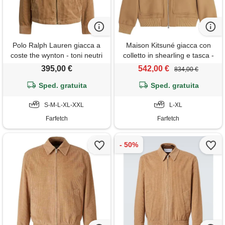
Polo Ralph Lauren giacca a
Maison Kitsuné giacca con
coste the wynton - toni neutri
colletto in shearling e tasca -
marrone
395,00 €
542,00 €
834,00 €
Sped. gratuita
Sped. gratuita
S-M-L-XL-XXL
L-XL
Farfetch
Farfetch