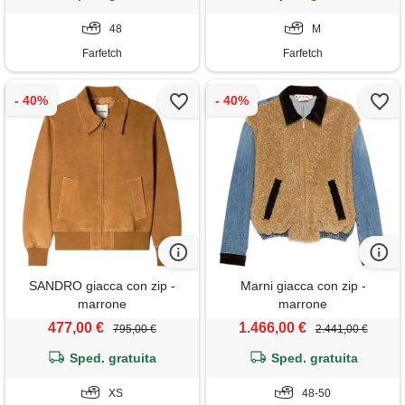
48
M
Farfetch
Farfetch
SANDRO giacca con zip -
Marni giacca con zip -
marrone
marrone
477,00 €
1.466,00 €
795,00 €
2.441,00 €
Sped. gratuita
Sped. gratuita
XS
48-50