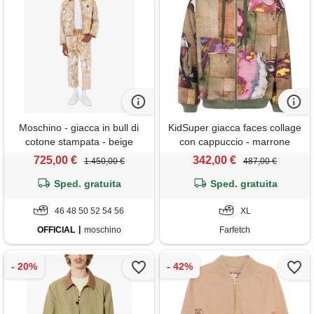
Moschino - giacca in bull di
KidSuper giacca faces collage
cotone stampata - beige
con cappuccio - marrone
725,00 €
342,00 €
1.450,00 €
487,00 €
Sped. gratuita
Sped. gratuita
46 48 50 52 54 56
XL
OFFICIAL
moschino
Farfetch