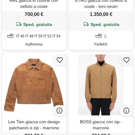
RRL giacca in cotone con
ETRO giacca con colletto a
velluto a coste
coste - toni neutri
700,00 €
1.350,00 €
Sped. gratuita
Sped. gratuita
IT 46 IT 48 IT 50 IT 52 IT 54
L
mytheresa
Farfetch
Les Tien giacca con design
BOSS giacca con zip -
patchwork e zip - marrone
marrone