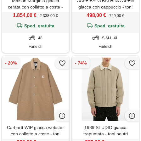
Maison Margiela giacca
AAPE BY *A BATHING APE®
cerata con colletto a coste -
giacca con cappuccio - toni
toni neutri
neutri
1.854,00 €
498,00 €
2.338,00 €
729,00 €
Sped. gratuita
Sped. gratuita
48
S-M-L-XL
Farfetch
Farfetch
Carhartt WIP giacca webster
1989 STUDIO giacca
con colletto a coste - toni
trapuntata - toni neutri
neutri