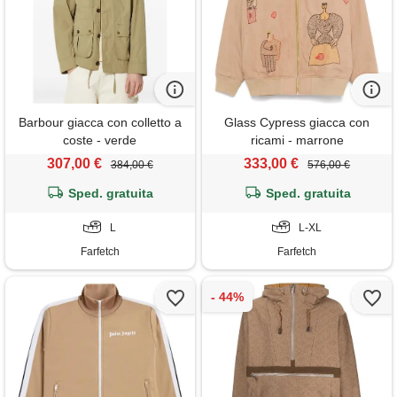
Barbour giacca con colletto a
Glass Cypress giacca con
coste - verde
ricami - marrone
307,00 €
333,00 €
384,00 €
576,00 €
Sped. gratuita
Sped. gratuita
L
L-XL
Farfetch
Farfetch