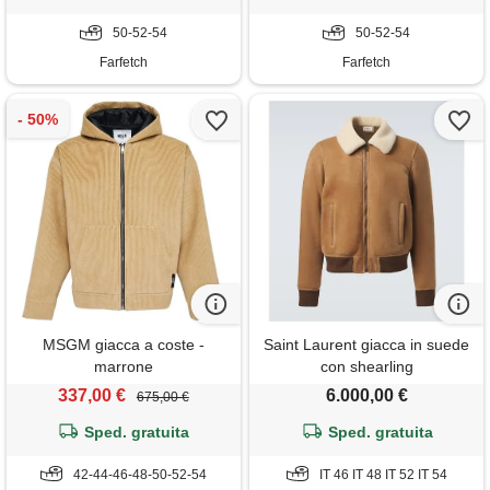
50-52-54
50-52-54
Farfetch
Farfetch
MSGM giacca a coste -
Saint Laurent giacca in suede
marrone
con shearling
337,00 €
6.000,00 €
675,00 €
Sped. gratuita
Sped. gratuita
42-44-46-48-50-52-54
IT 46 IT 48 IT 52 IT 54