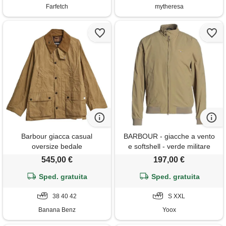
Farfetch
mytheresa
Barbour giacca casual
BARBOUR - giacche a vento
oversize bedale
e softshell - verde militare
545,00 €
197,00 €
Sped. gratuita
Sped. gratuita
38 40 42
S XXL
Banana Benz
Yoox