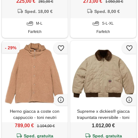
225,00 €
273,00 €
281,00 €
1.050,00 €
Sped. 18,00 €
Sped. 8,00 €
M-L
S-L-XL
Farfetch
Farfetch
Herno giacca a coste con
Supreme x dickies® giacca
cappuccio - toni neutri
trapuntata reversibile - toni
neutri
789,00 €
1.012,00 €
1.104,00 €
Sped. gratuita
Sped. gratuita