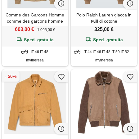
Comme des Garcons Homme
Polo Ralph Lauren giacca in
comme des garçons homme
twill di cotone
giacca blouson con velluto a
603,00 €
325,00 €
1.005,00 €
coste
Sped. gratuita
Sped. gratuita
IT 46 IT 48
IT 44 IT 46 IT 48 IT 50 IT 52 IT 54
mytheresa
mytheresa