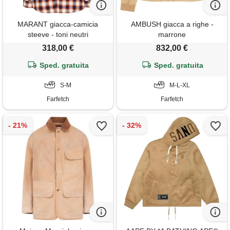
MARANT giacca-camicia
AMBUSH giacca a righe -
steeve - toni neutri
marrone
318,00 €
832,00 €
Sped. gratuita
Sped. gratuita
S-M
M-L-XL
Farfetch
Farfetch