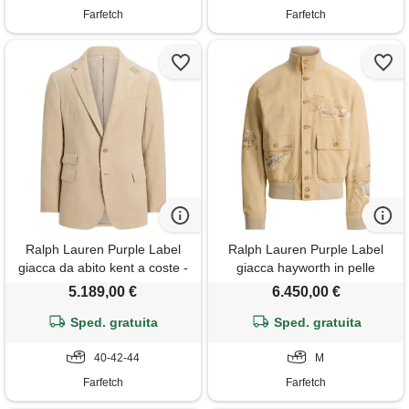
Farfetch
Farfetch
Ralph Lauren Purple Label
Ralph Lauren Purple Label
giacca da abito kent a coste -
giacca hayworth in pelle
toni neutri
scamosciata - toni neutri
5.189,00 €
6.450,00 €
Sped. gratuita
Sped. gratuita
40-42-44
M
Farfetch
Farfetch