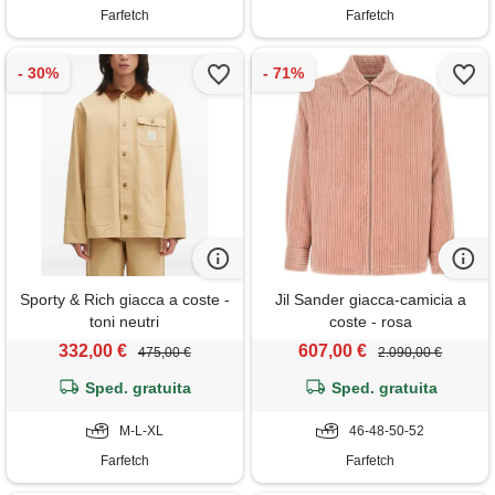
Farfetch
Farfetch
Sporty & Rich giacca a coste -
Jil Sander giacca-camicia a
toni neutri
coste - rosa
332,00 €
607,00 €
475,00 €
2.090,00 €
Sped. gratuita
Sped. gratuita
M-L-XL
46-48-50-52
Farfetch
Farfetch