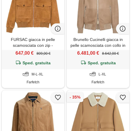
FURSAC giacca in pelle
Brunello Cucinelli giacca in
scamosciata con zip -
pelle scamosciata con collo in
marrone
shearling - marrone
647,00 €
6.481,00 €
809,00 €
8.642,00 €
Sped. gratuita
Sped. gratuita
M-L-XL
L-XL
Farfetch
Farfetch