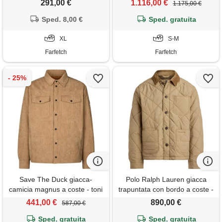
291,00 €
1.116,00 €
1.175,00 €
Sped. 8,00 €
Sped. gratuita
XL
S-M
Farfetch
Farfetch
Save The Duck giacca-
Polo Ralph Lauren giacca
camicia magnus a coste - toni
trapuntata con bordo a coste -
neutri
toni neutri
441,00 €
890,00 €
587,00 €
Sped. gratuita
Sped. gratuita