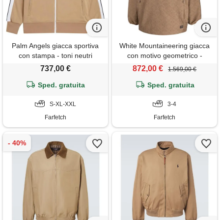
Palm Angels giacca sportiva
White Mountaineering giacca
con stampa - toni neutri
con motivo geometrico -
marrone
737,00 €
872,00 €
1.569,00 €
Sped. gratuita
Sped. gratuita
S-XL-XXL
3-4
Farfetch
Farfetch