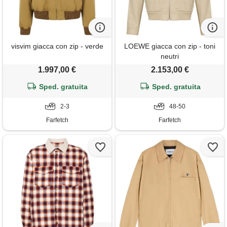
visvim giacca con zip - verde
LOEWE giacca con zip - toni
neutri
1.997,00 €
2.153,00 €
Sped. gratuita
Sped. gratuita
2-3
48-50
Farfetch
Farfetch