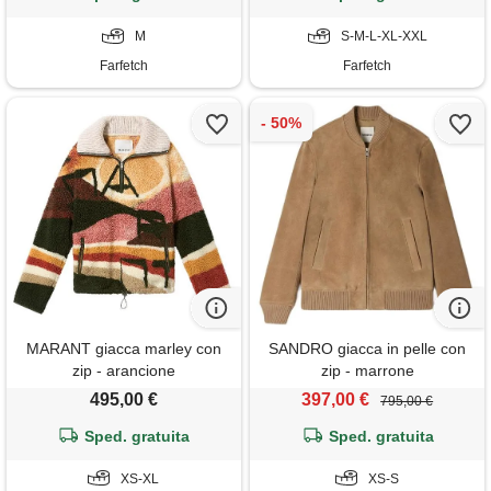
M
S-M-L-XL-XXL
Farfetch
Farfetch
MARANT giacca marley con
SANDRO giacca in pelle con
zip - arancione
zip - marrone
495,00 €
397,00 €
795,00 €
Sped. gratuita
Sped. gratuita
XS-XL
XS-S