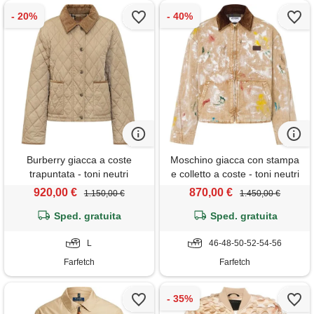
Burberry giacca a coste
Moschino giacca con stampa
trapuntata - toni neutri
e colletto a coste - toni neutri
920,00 €
870,00 €
1.150,00 €
1.450,00 €
Sped. gratuita
Sped. gratuita
L
46-48-50-52-54-56
Farfetch
Farfetch