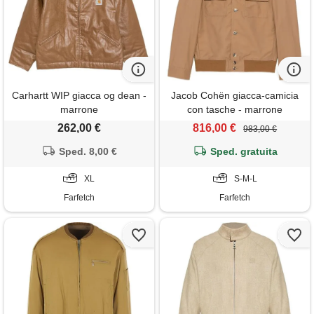
Carhartt WIP giacca og dean -
Jacob Cohën giacca-camicia
marrone
con tasche - marrone
262,00 €
816,00 €
983,00 €
Sped. 8,00 €
Sped. gratuita
XL
S-M-L
Farfetch
Farfetch