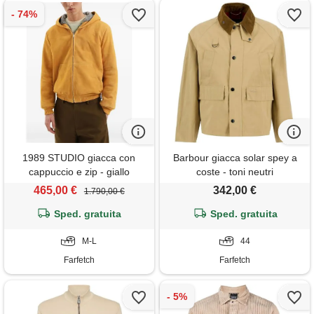
1989 STUDIO giacca con
Barbour giacca solar spey a
cappuccio e zip - giallo
coste - toni neutri
465,00 €
342,00 €
1.790,00 €
Sped. gratuita
Sped. gratuita
M-L
44
Farfetch
Farfetch