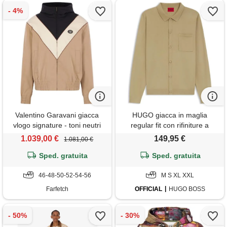
Valentino Garavani giacca
HUGO giacca in maglia
vlogo signature - toni neutri
regular fit con rifiniture a
coste, beige
1.039,00 €
149,95 €
1.081,00 €
Sped. gratuita
Sped. gratuita
46-48-50-52-54-56
M S XL XXL
Farfetch
OFFICIAL
HUGO BOSS