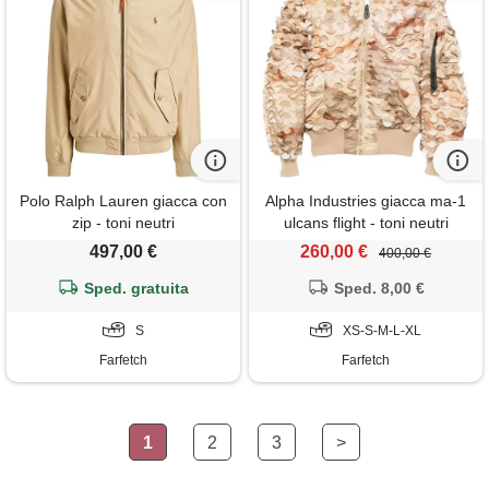
Polo Ralph Lauren giacca con
Alpha Industries giacca ma-1
zip - toni neutri
ulcans flight - toni neutri
497,00 €
260,00 €
400,00 €
Sped. gratuita
Sped. 8,00 €
S
XS-S-M-L-XL
Farfetch
Farfetch
1
2
3
>