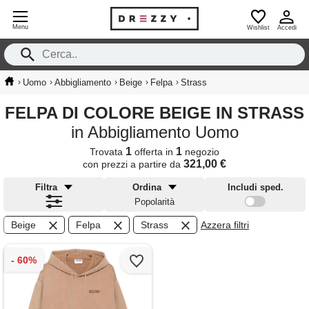
Menu
Wishlist
Accedi
›
›
›
›
›
Uomo
Abbigliamento
Beige
Felpa
Strass
FELPA DI COLORE BEIGE IN STRASS
in Abbigliamento Uomo
1
1
Trovata
offerta in
negozio
321,00 €
con prezzi a partire da
Filtra
Ordina
Includi sped.
Popolarità
Beige
Felpa
Strass
Azzera filtri