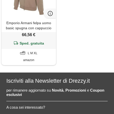
Emporio Armani felpa uomo
basic spugna con cappuccio
zip tutta marrone m, marrone,
66,56 €
m
Sped. gratuita
L M XL
amazon
Iscriviti alla Newsletter di Drezzy.it
per rimanere aggiornato su
Novità
,
Promozioni
e
Coupon
esclusivi
A cosa sei interessato?