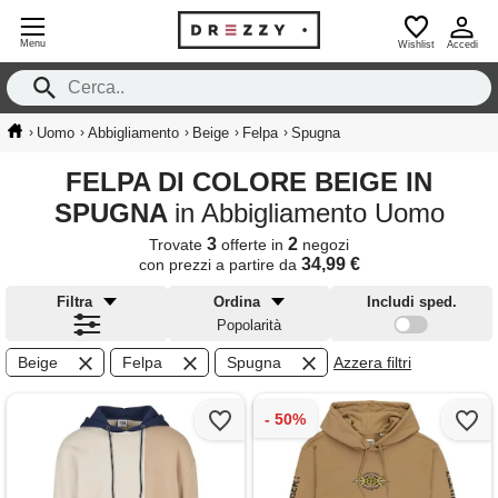
Menu
Wishlist
Accedi
›
›
›
›
›
Uomo
Abbigliamento
Beige
Felpa
Spugna
FELPA DI COLORE BEIGE IN
SPUGNA
in Abbigliamento Uomo
3
2
Trovate
offerte in
negozi
34,99 €
con prezzi a partire da
Filtra
Ordina
Includi sped.
Popolarità
Beige
Felpa
Spugna
Azzera filtri