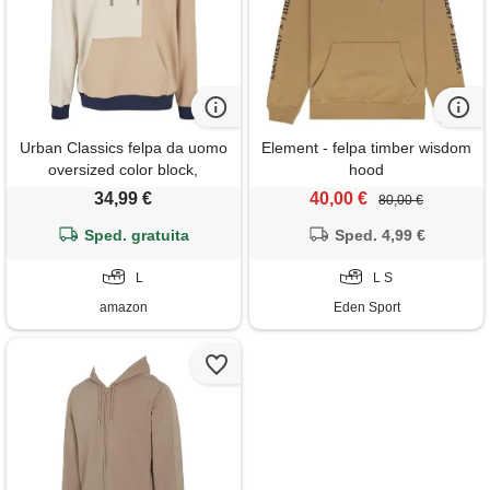
Urban Classics felpa da uomo
Element - felpa timber wisdom
oversized color block,
hood
softseagrass/beige, l
34,99 €
40,00 €
80,00 €
Sped. gratuita
Sped. 4,99 €
L
L S
amazon
Eden Sport