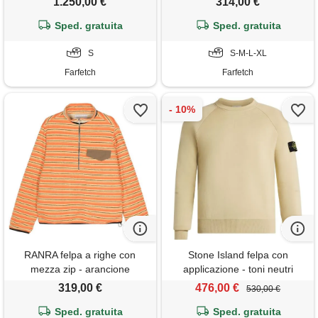
1.250,00 €
314,00 €
Sped. gratuita
Sped. gratuita
S
S-M-L-XL
Farfetch
Farfetch
RANRA felpa a righe con
Stone Island felpa con
mezza zip - arancione
applicazione - toni neutri
319,00 €
476,00 €
530,00 €
Sped. gratuita
Sped. gratuita