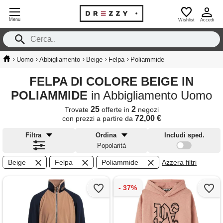
Menu
Wishlist
Accedi
›
›
›
›
›
Uomo
Abbigliamento
Beige
Felpa
Poliammide
FELPA DI COLORE BEIGE IN
POLIAMMIDE
in Abbigliamento Uomo
25
2
Trovate
offerte in
negozi
72,00 €
con prezzi a partire da
Filtra
Ordina
Includi sped.
Popolarità
Beige
Felpa
Poliammide
Azzera filtri