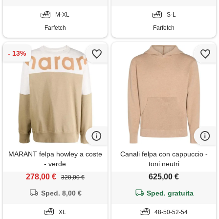
M-XL
S-L
Farfetch
Farfetch
MARANT felpa howley a coste
Canali felpa con cappuccio -
- verde
toni neutri
278,00 €
625,00 €
320,00 €
Sped. 8,00 €
Sped. gratuita
XL
48-50-52-54