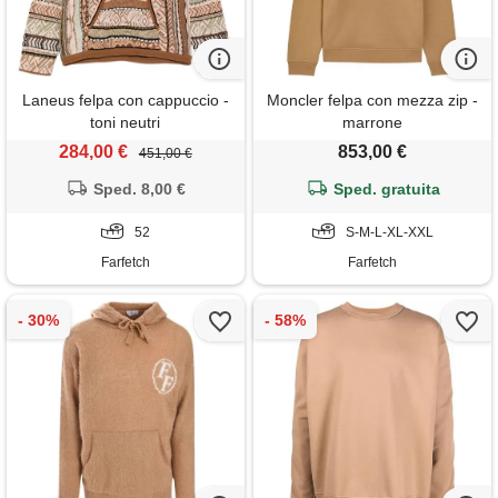
Laneus felpa con cappuccio -
Moncler felpa con mezza zip -
toni neutri
marrone
284,00 €
853,00 €
451,00 €
Sped. 8,00 €
Sped. gratuita
52
S-M-L-XL-XXL
Farfetch
Farfetch