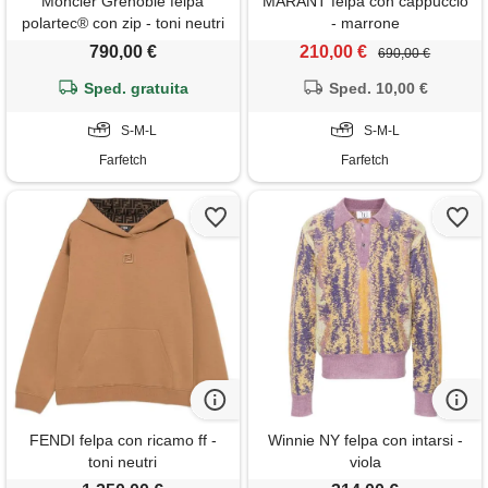
Moncler Grenoble felpa
MARANT felpa con cappuccio
polartec® con zip - toni neutri
- marrone
790,00 €
210,00 €
690,00 €
Sped. gratuita
Sped. 10,00 €
S-M-L
S-M-L
Farfetch
Farfetch
FENDI felpa con ricamo ff -
Winnie NY felpa con intarsi -
toni neutri
viola