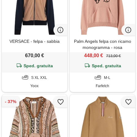
VERSACE - felpa - sabbia
Palm Angels felpa con ricamo
monogramma - rosa
670,00 €
448,00 €
713,00 €
Sped. gratuita
Sped. gratuita
S XL XXL
M-L
Yoox
Farfetch