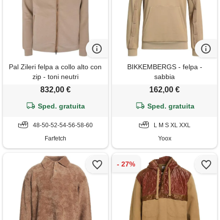
Pal Zileri felpa a collo alto con
BIKKEMBERGS - felpa -
zip - toni neutri
sabbia
832,00 €
162,00 €
Sped. gratuita
Sped. gratuita
48-50-52-54-56-58-60
L M S XL XXL
Farfetch
Yoox