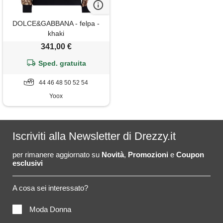
DOLCE&GABBANA - felpa -
khaki
341,00 €
Sped. gratuita
44 46 48 50 52 54
Yoox
Iscriviti alla Newsletter di Drezzy.it
per rimanere aggiornato su
Novità
,
Promozioni
e
Coupon
esclusivi
A cosa sei interessato?
Moda Donna