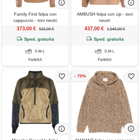
Family First felpa con
AMBUSH felpa con zip - toni
cappuccio - toni neutri
neutri
373,00 €
437,00 €
532,00 €
1.045,00 €
Sped. gratuita
Sped. gratuita
S-M-L
S-M-L
Farfetch
Farfetch