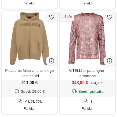
Farfetch
Farfetch
Pleasures felpa zine con logo
VITELLI felpa a righe -
- toni neutri
arancione
211,00 €
348,00 €
764,00 €
Sped. 18,00 €
Sped. gratuita
M-L-XL-XXL
3
Farfetch
Farfetch