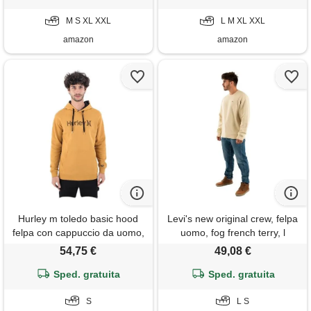
M S XL XXL
L M XL XXL
amazon
amazon
Hurley m toledo basic hood
Levi's new original crew, felpa
felpa con cappuccio da uomo,
uomo, fog french terry, l
cheddar, s
54,75 €
49,08 €
Sped. gratuita
Sped. gratuita
S
L S