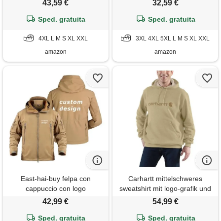
43,59 €
32,59 €
Sped. gratuita
Sped. gratuita
4XL L M S XL XXL
3XL 4XL 5XL L M S XL XXL
amazon
amazon
East-hai-buy felpa con
Carhartt mittelschweres
cappuccio con logo
sweatshirt mit logo-grafik und
personalizzato giacca calda in
lockerer passform
42,99 €
54,99 €
pile con tasche multiple testo
personalizzato/immagine
Sped. gratuita
Sped. gratuita