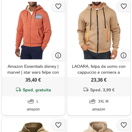
Amazon Essentials disney |
LAOARA, felpa da uomo con
marvel | star wars felpe con
cappuccio e cerniera a
cappuccio e zip intera
maniche lunghe in pile, felpa
35,40 €
23,36 €
foderate in pile uomo, marvel
casual con tasche a
comic logo, l
Sped. gratuita
marsupio, cachi, 3xl
Sped. 3,99 €
L
3XL M
amazon
amazon