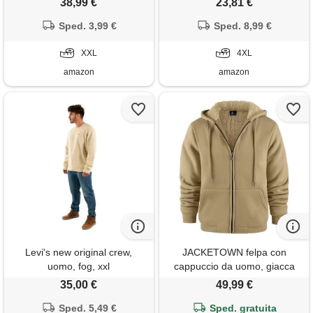
38,99 €
23,81 €
maniche lunghe, giacche
caldo spessa sherpa maniche
primaverili ed autunnali, felpa
Sped. 3,99 €
lunghe cappotti tasca
Sped. 8,99 €
con cerniera for ragazzi, felpa
giubbotto termico casual
con cappuccio calda(f, 2xl)
XXL
lavoro sport coulisse casual,
4XL
rosa, xxxxl
amazon
amazon
Levi's new original crew,
JACKETOWN felpa con
uomo, fog, xxl
cappuccio da uomo, giacca
con cerniera, invernale in pile
35,00 €
49,99 €
caldo giacca in pile con fodera
Sped. 5,49 €
e cappuccio
Sped. gratuita