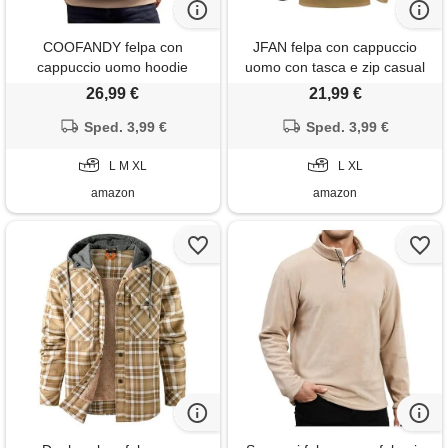
COOFANDY felpa con
JFAN felpa con cappuccio
cappuccio uomo hoodie
uomo con tasca e zip casual
maniche lunghe pullover
hoodie in pile pullover
26,99 €
21,99 €
caldo sweatshirt inverno
maniche lunghe con
forrato maschile con tasca
Sped. 3,99 €
cappuccio, khaki, l
Sped. 3,99 €
cachi m
L M XL
L XL
amazon
amazon