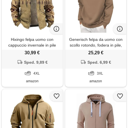
Hixingo felpa uomo con
Generisch felpa da uomo con
cappuccio invernale in pile
scollo rotondo, fodera in pile,
calda, 2xs-7xl thickened felpe
calda, casual, comoda,
30,99 €
25,29 €
giacca manica lunga comoda
vestibilità larga, taglia grande,
a calda hoodie con cerniera,
Sped. 9,89 €
design semplice, caffè, 3xl
Sped. 6,99 €
cappotto giacca con tasche
inverno (stile b-02,4xl)
4XL
3XL
amazon
amazon