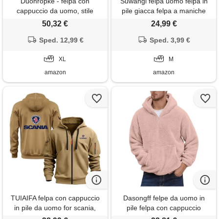
Duohropke - felpa con
Suwangi felpa uomo felpa in
cappuccio da uomo, stile
pile giacca felpa a maniche
giacca da boscaiolo, a quadri,
lunghe inverno calda pile
50,32 €
24,99 €
in cotone, termica, a maniche
felpa 1/4 zip sweat
lunghe, invernale, giacca da
Sped. 12,99 €
Sped. 3,99 €
lavoro, a quadri, da boscaiolo,
giacca da transizione, in pile
XL
M
amazon
amazon
TUIAIFA felpa con cappuccio
Dasongff felpe da uomo in
in pile da uomo for scania,
pile felpa con cappuccio
felpa con cappuccio a
giacca con cerniera inverno