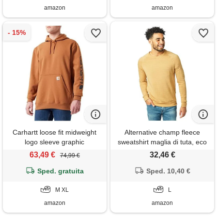
amazon
amazon
Carhartt loose fit midweight
Alternative champ fleece
logo sleeve graphic
sweatshirt maglia di tuta, eco
sweatshirt, felpa con
true camel, l uomo
63,49 €
32,46 €
74,99 €
cappuccio uomo, marrone
(Carhartt), m
Sped. gratuita
Sped. 10,40 €
M XL
L
amazon
amazon