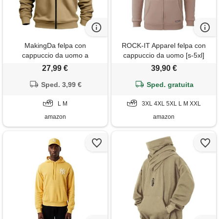
MakingDa felpa con
ROCK-IT Apparel felpa con
cappuccio da uomo a
cappuccio da uomo [s-5xl]
maniche lunghe pullover
giacca con cappuccio in pile i
27,99 €
39,90 €
camicie con polsini e tasca
con zip i perfetta per l'autunno
con cerniera felpa in pile slim
Sped. 3,99 €
e l'inverno i camel beige 4xl
Sped. gratuita
fit casual invernale con
cappuccio, cachi, l
L M
3XL 4XL 5XL L M XXL
amazon
amazon