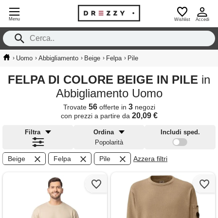
Menu
Wishlist
Accedi
›
›
›
›
›
Uomo
Abbigliamento
Beige
Felpa
Pile
FELPA DI COLORE BEIGE IN PILE
in
Abbigliamento Uomo
56
3
Trovate
offerte in
negozi
20,09 €
con prezzi a partire da
Filtra
Ordina
Includi sped.
Popolarità
Beige
Felpa
Pile
Azzera filtri