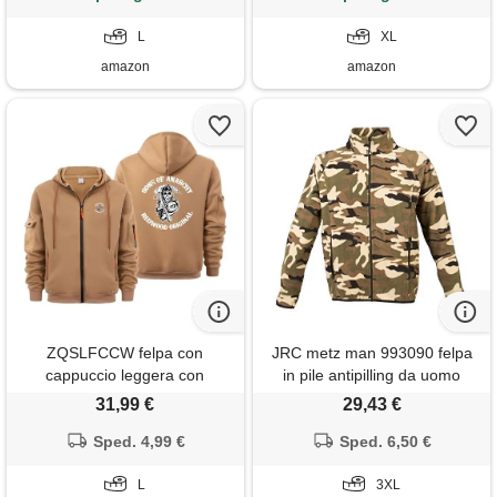
cappotto da escursionismo in
montagna da uomo
L
XL
impermeabile color4, l
amazon
amazon
ZQSLFCCW felpa con
JRC metz man 993090 felpa
cappuccio leggera con
in pile antipilling da uomo
cerniera da uomo - giacca in
100% poliestere chiusura zip
31,99 €
29,43 €
morbido pile per anarchy sons
tasche laterali camouflage
con tasca a marsupio
Sped. 4,99 €
verde (3xl)
Sped. 6,50 €
vestibilità comoda e
traspirante (camel, l)
L
3XL