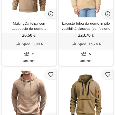
MakingDa felpa con
Lacoste felpa da uomo in pile
cappuccio da uomo a
vestibilità classica (confezione
maniche lunghe, con tasca sul
da 1), viennese, s
26,50 €
223,70 €
petto, con risvolto, in pile,
vestibilità aderente, casual,
Sped. 6,00 €
Sped. 15,74 €
per tutti i giorni, cachi, m
M
S
amazon
amazon