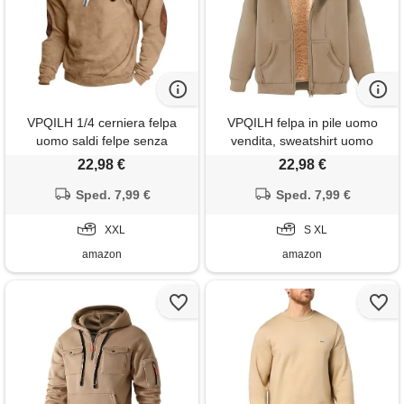
VPQILH 1/4 cerniera felpa
VPQILH felpa in pile uomo
uomo saldi felpe senza
vendita, sweatshirt uomo
cappuccio maglia di tuta
invernale calda felpa con
22,98 €
22,98 €
manica lunga con
cappuccio maglia di tuta
rivestimento in pile sweatshirt
Sped. 7,99 €
cardigan giacca con cerniera
Sped. 7,99 €
calda pullover top con collo in
hoodie con tasche e coulisse
piedi maglia di tuta vintage
XXL
cappotto manica lunga per
S XL
etnico felpa
autunno invernale
amazon
amazon