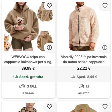
WEIWOGU felpa con
Vhersily 2025 felpa invernale
cappuccio kokopaws pet sling,
da uomo senza cappuccio
felpa con cappuccio koko
giacca in pile con calda
39,99 €
22,22 €
paws, felpas con-cappuccio
imbottitura slim fit peluche
ultra morbida e calda (khaki l)
Sped. gratuita
cappotto morbida e leggera
Sped. 8,99 €
maniche lunghe antivento
S TALL
giubbotti da lavoro per tempo
M
libero
amazon
amazon