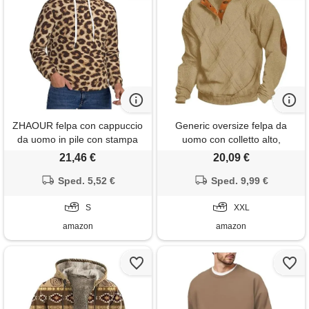
ZHAOUR felpa con cappuccio
Generic oversize felpa da
da uomo in pile con stampa
uomo con colletto alto,
leopardata, alla moda,
maglione da uomo con bottoni
21,46 €
20,09 €
streetwear per tutti i giorni,
a pressione, a maniche
viaggi e tempo libero, nero , s
Sped. 5,52 €
lunghe, calda, slim fit,
Sped. 9,99 €
maglione morbido da uomo,
S
maglione invernale in pile,
XXL
cachi, xxl
amazon
amazon