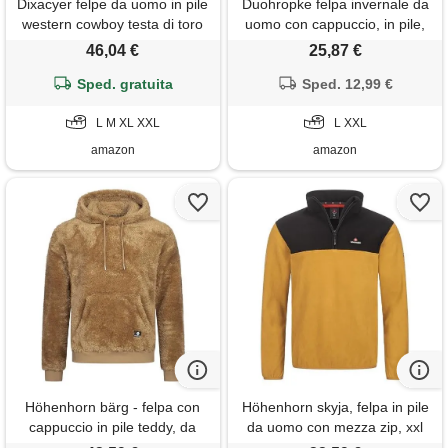
Dixacyer felpe da uomo in pile
Duohropke felpa invernale da
western cowboy testa di toro
uomo con cappuccio, in pile,
stampa pullover top 1/4 zip
con chiusura lampo, foderata
46,04 €
25,87 €
colletto stand manica lunga
in peluche, gy1, l
giacche country, a, m
Sped. gratuita
Sped. 12,99 €
L M XL XXL
L XXL
amazon
amazon
Höhenhorn bärg - felpa con
Höhenhorn skyja, felpa in pile
cappuccio in pile teddy, da
da uomo con mezza zip, xxl
uomo, beige. , m