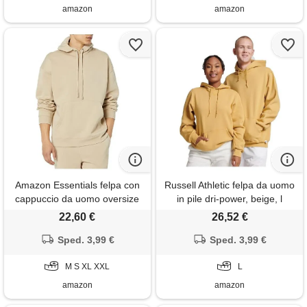
amazon
amazon
Amazon Essentials felpa con
Russell Athletic felpa da uomo
cappuccio da uomo oversize
in pile dri-power, beige, l
(disponibile nelle taglie big &
22,60 €
26,52 €
tall), marrone chiaro, s
Sped. 3,99 €
Sped. 3,99 €
M S XL XXL
L
amazon
amazon