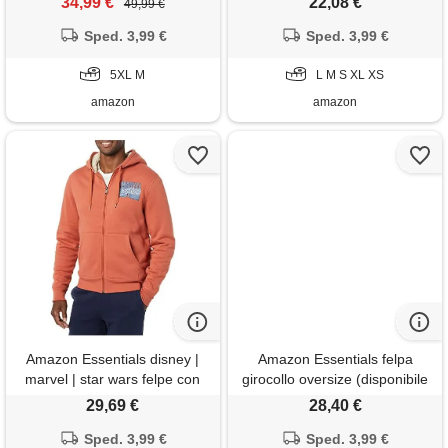
34,99 €
22,08 €
49,99 €
intera (disponibile nelle taglie
Sped. 3,99 €
big & tall) uomo, star wars
Sped. 3,99 €
tatooine sun, xl
5XL M
L M S XL XS
amazon
amazon
Amazon Essentials disney |
Amazon Essentials felpa
marvel | star wars felpe con
girocollo oversize (disponibile
cappuccio e zip intera
nelle taglie big & tall) uomo,
29,69 €
28,40 €
foderate in pile uomo, marvel
tan, l
comic logo, s
Sped. 3,99 €
Sped. 3,99 €