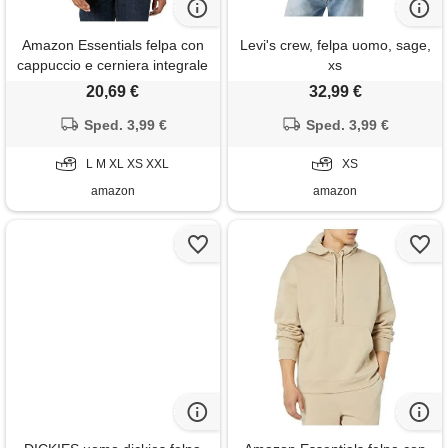
Amazon Essentials felpa con
Levi's crew, felpa uomo, sage,
cappuccio e cerniera integrale
xs
in pile foderata in sherpa
20,69 €
32,99 €
uomo, cammello puntinato, xs
Sped. 3,99 €
Sped. 3,99 €
L M XL XS XXL
XS
amazon
amazon