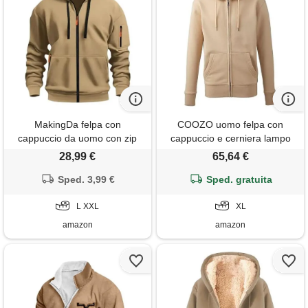
MakingDa felpa con
COOZO uomo felpa con
cappuccio da uomo con zip
cappuccio e cerniera lampo
pullover tasche maniche
intera anthem - sabbia del
28,99 €
65,64 €
lunghe zip-up camicie con
deserto - xl
polsini felpa con cappuccio
Sped. 3,99 €
Sped. gratuita
pile tinta unita vestibilità
regolare casual felpa con
L XXL
XL
cappuccio top, cachi
amazon
amazon