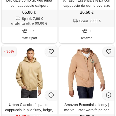
DICKIES uomo dickies felpa
Amazon Essentials felpa con
con cappuccio oakport
cappuccio da uomo oversize
(disponibile nelle taglie big &
65,00 €
26,60 €
tall), marrone chiaro, l
Sped. 7,90 €
Sped. 3,99 €
gratuita oltre 99,00 €
L XL
L
Maxi Sport
amazon
Urban Classics felpa con
Amazon Essentials disney |
cappuccio in pile fluffy, beige,
marvel | star wars felpe con
m
cappuccio in pile con cerniera