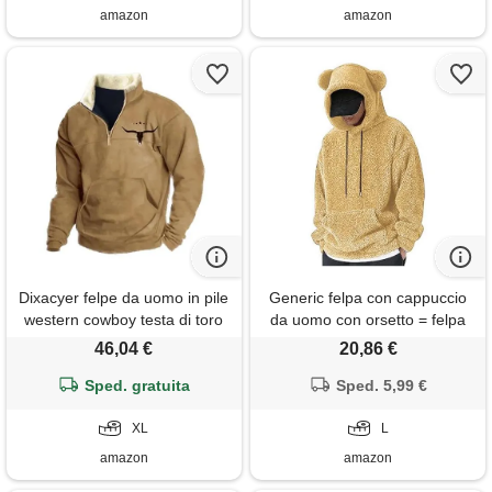
amazon
amazon
Dixacyer felpe da uomo in pile
Generic felpa con cappuccio
western cowboy testa di toro
da uomo con orsetto = felpa
stampa pullover top 1/4 zip
con cappuccio casual
46,04 €
20,86 €
colletto stand manica lunga
elegante foderata in pile
giacche country, d, xl
Sped. gratuita
felpato termico con tasche a
Sped. 5,99 €
canguro, vestibilità ampia,
XL
elegante maglione termico
L
per sport all'aria
amazon
amazon