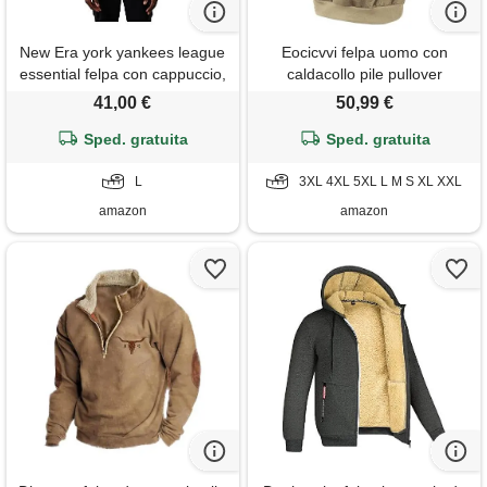
New Era york yankees league
Eocicvvi felpa uomo con
essential felpa con cappuccio,
caldacollo pile pullover
colore giallo scuro, l
invernale calda hoodie
41,00 €
50,99 €
Sped. gratuita
Sped. gratuita
L
3XL 4XL 5XL L M S XL XXL
amazon
amazon