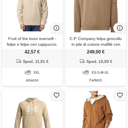
Fruit of the loom eversoft -
C.P. Company felpa girocollo
felpe e felpe con cappuccio,
in pile di cotone malfilè con
da uomo, colore: cachi
lente - toni neutri
42,57 €
249,00 €
mélange, 3xl, girocollo - khaki
heather, 3xl
Sped. 11,81 €
Sped. 10,00 €
3XL
XS-S-M-XL
amazon
Farfetch