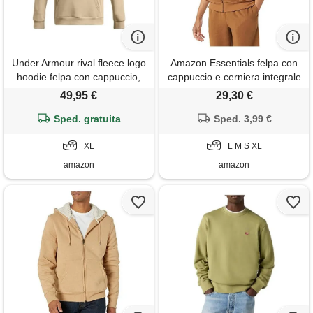
Under Armour rival fleece logo
Amazon Essentials felpa con
hoodie felpa con cappuccio,
cappuccio e cerniera integrale
(299) cachi città / / cachi città,
in pile foderata in sherpa
49,95 €
29,30 €
xl uomo
uomo, marrone toffee, s
Sped. gratuita
Sped. 3,99 €
XL
L M S XL
amazon
amazon