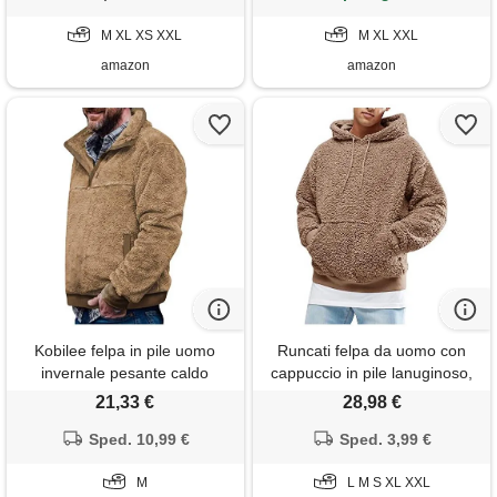
M XL XS XXL
M XL XXL
amazon
amazon
Kobilee felpa in pile uomo
Runcati felpa da uomo con
invernale pesante caldo
cappuccio in pile lanuginoso,
pullover peluche con bottoni
morbida, con tasca a
21,33 €
28,98 €
moda vintage manica lunga
marsupio, in pile teddy, per
vintage sportivi sweatshirt
Sped. 10,99 €
l'inverno, marrone, l
Sped. 3,99 €
felpe senza cappuccio
M
L M S XL XXL