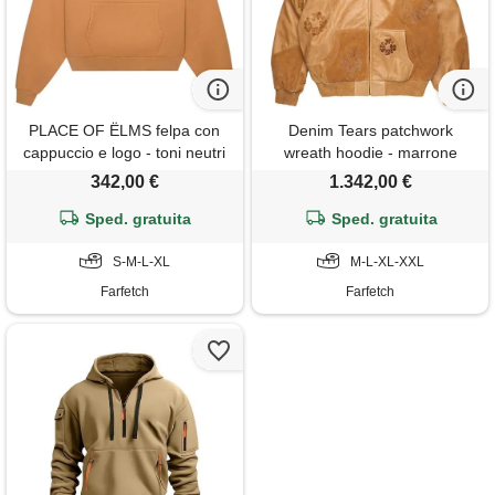
PLACE OF ËLMS felpa con
Denim Tears patchwork
cappuccio e logo - toni neutri
wreath hoodie - marrone
342,00 €
1.342,00 €
Sped. gratuita
Sped. gratuita
S-M-L-XL
M-L-XL-XXL
Farfetch
Farfetch