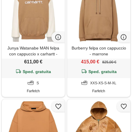
Junya Watanabe MAN felpa
Burberry felpa con cappuccio
con cappuccio x carhartt -
- marrone
marrone
611,00 €
415,00 €
825,00 €
Sped. gratuita
Sped. gratuita
S
XXS-XS-S-M-XL
Farfetch
Farfetch