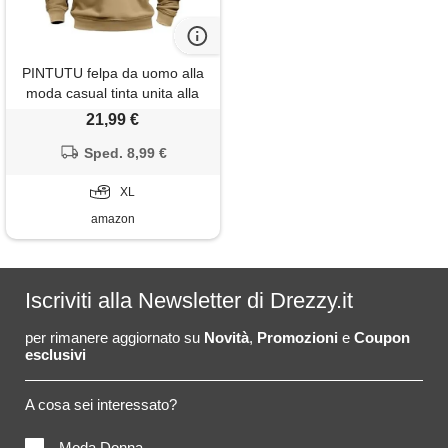
PINTUTU felpa da uomo alla
moda casual tinta unita alla
moda con cappuccio cerniera
21,99 €
sport felpa con cappuccio per
gli uomini
Sped. 8,99 €
XL
amazon
Iscriviti alla Newsletter di Drezzy.it
per rimanere aggiornato su
Novità
,
Promozioni
e
Coupon
esclusivi
A cosa sei interessato?
Moda Donna