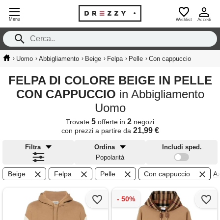
Menu
Wishlist
Accedi
›
›
›
›
›
›
Uomo
Abbigliamento
Beige
Felpa
Pelle
Con cappuccio
FELPA DI COLORE BEIGE IN PELLE
CON CAPPUCCIO
in Abbigliamento
Uomo
5
2
Trovate
offerte in
negozi
21,99 €
con prezzi a partire da
Filtra
Ordina
Includi sped.
Popolarità
Beige
Felpa
Pelle
Con cappuccio
Az