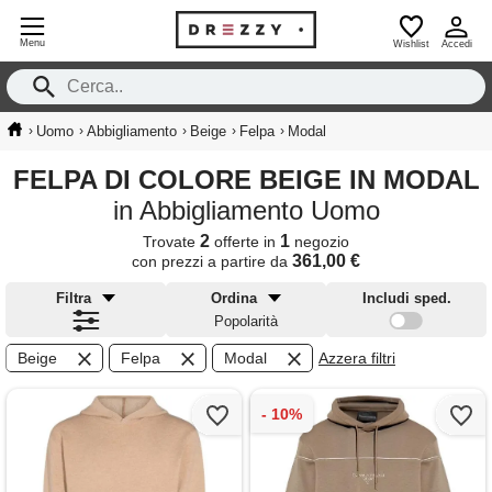
Menu
Wishlist
Accedi
›
›
›
›
›
Uomo
Abbigliamento
Beige
Felpa
Modal
FELPA DI COLORE BEIGE IN MODAL
in Abbigliamento Uomo
2
1
Trovate
offerte in
negozio
361,00 €
con prezzi a partire da
Filtra
Ordina
Includi sped.
Popolarità
Beige
Felpa
Modal
Azzera filtri