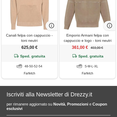
Canali felpa con cappuccio -
Emporio Armani felpa con
toni neutri
cappuccio e logo - toni neutri
625,00 €
361,00 €
403,00 €
Sped. gratuita
Sped. gratuita
48-50-52-54
S-M-L-XL
Farfetch
Farfetch
Iscriviti alla Newsletter di Drezzy.it
per rimanere aggiornato su
Novità
,
Promozioni
e
Coupon
esclusivi