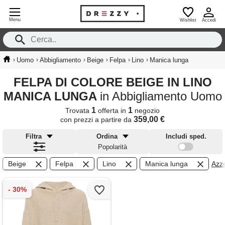
Menu
Wishlist
Accedi
›
›
›
›
›
›
Uomo
Abbigliamento
Beige
Felpa
Lino
Manica lunga
FELPA DI COLORE BEIGE IN LINO
MANICA LUNGA
in Abbigliamento Uomo
1
1
Trovata
offerta in
negozio
359,00 €
con prezzi a partire da
Filtra
Ordina
Includi sped.
Popolarità
Beige
Felpa
Lino
Manica lunga
Azzer