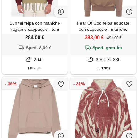
Sunnei felpa con maniche
Fear Of God felpa educate
raglan e cappuccio - toni
con cappuccio - marrone
neutri
284,00 €
383,00 €
491,00 €
Sped. 8,00 €
Sped. gratuita
S-M-L
S-M-L-XL-XXL
Farfetch
Farfetch