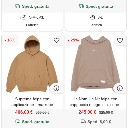
Sped. gratuita
Sped. gratuita
S-M-L-XL
S-L
Farfetch
Farfetch
Supreme felpa con
Ih Nom Uh Nit felpa con
applicazione - marrone
cappuccio e logo in silicone -
marrone
466,00 €
245,00 €
569,00 €
325,00 €
Sped. gratuita
Sped. 8,00 €