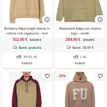
Burberry felpa knight stamp in
Represent felpa con ricamo
cotone con cappuccio - toni
logo - verde
neutri
312,00 €
284,00 €
620,00 €
378,00 €
Sped. gratuita
Sped. 18,00 €
XS-S-L-XL
L-XL
Farfetch
Farfetch