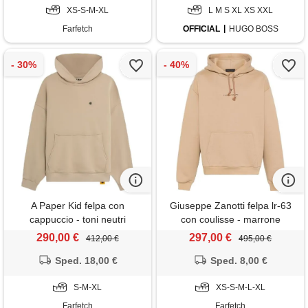
XS-S-M-XL
L M S XL XS XXL
Farfetch
OFFICIAL
HUGO BOSS
A Paper Kid felpa con
Giuseppe Zanotti felpa lr-63
cappuccio - toni neutri
con coulisse - marrone
290,00 €
297,00 €
412,00 €
495,00 €
Sped. 18,00 €
Sped. 8,00 €
S-M-XL
XS-S-M-L-XL
Farfetch
Farfetch