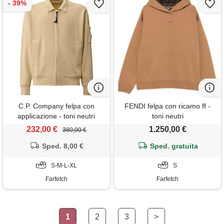
C.P. Company felpa con
FENDI felpa con ricamo ff -
applicazione - toni neutri
toni neutri
232,00 €
1.250,00 €
380,00 €
Sped. 8,00 €
Sped. gratuita
S-M-L-XL
S
Farfetch
Farfetch
1
2
3
>