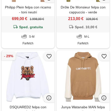
Philipp Plein felpa con ricamo
Drôle De Monsieur felpa con
- toni neutri
cappuccio - verde
699,00 €
213,00 €
1.998,00 €
328,00 €
Sped. gratuita
Sped. 10,00 €
S-M
M-L
Farfetch
Farfetch
DSQUARED2 felpa con
Junya Watanabe MAN felpa