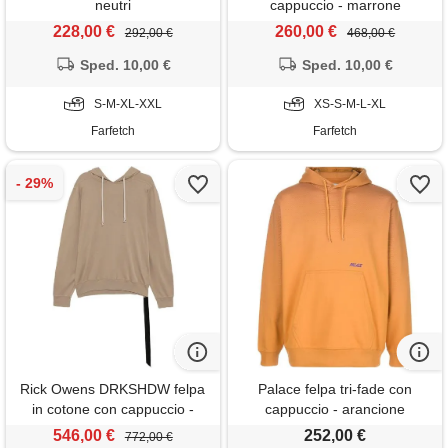
neutri
cappuccio - marrone
228,00 €
260,00 €
292,00 €
468,00 €
Sped. 10,00 €
Sped. 10,00 €
S-M-XL-XXL
XS-S-M-L-XL
Farfetch
Farfetch
Rick Owens DRKSHDW felpa
Palace felpa tri-fade con
in cotone con cappuccio -
cappuccio - arancione
marrone
546,00 €
252,00 €
772,00 €