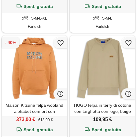
Sped. gratuita
Sped. gratuita
S-M-L-XL
S-M-L
Farfetch
Farfetch
Maison Kitsuné felpa wooland
HUGO felpa in terry di cotone
alphabet comfort con
con targhetta con logo, beige
cappuccio - arancione
373,00 €
109,95 €
618,00 €
Sped. gratuita
Sped. gratuita