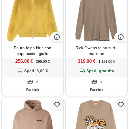
Paura felpa idris con
Rick Owens felpa surf -
cappuccio - giallo
marrone
256,00 €
319,00 €
395,00 €
1.121,00 €
Sped. 8,00 €
Sped. gratuita
M
S
Farfetch
Farfetch