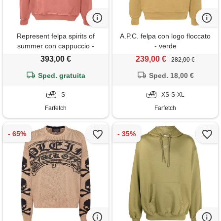
Represent felpa spirits of
A.P.C. felpa con logo floccato
summer con cappuccio -
- verde
rosso
393,00 €
239,00 €
282,00 €
Sped. gratuita
Sped. 18,00 €
S
XS-S-XL
Farfetch
Farfetch