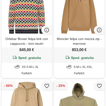
Orlebar Brown felpa kirk con
Moncler felpa con mezza zip -
cappuccio - toni neutri
marrone
845,00 €
853,00 €
Sped. gratuita
Sped. gratuita
XS-S-M-L-XL
S-M-L-XL-XXL
Farfetch
Farfetch