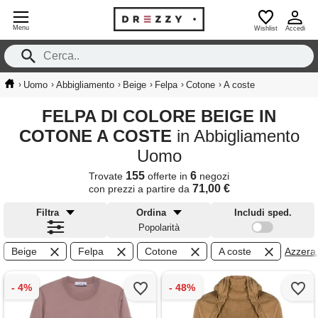
Menu
Wishlist
Accedi
›
›
›
›
›
›
Uomo
Abbigliamento
Beige
Felpa
Cotone
A coste
FELPA DI COLORE BEIGE IN
COTONE A COSTE
in Abbigliamento
Uomo
155
6
Trovate
offerte in
negozi
71,00 €
con prezzi a partire da
Filtra
Ordina
Includi sped.
Popolarità
Beige
Felpa
Cotone
A coste
Azzera f