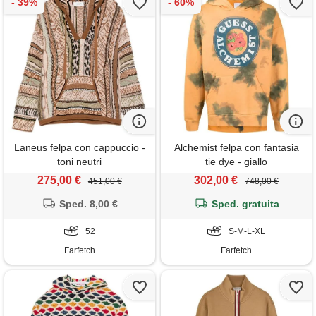
Laneus felpa con cappuccio -
Alchemist felpa con fantasia
toni neutri
tie dye - giallo
275,00 €
302,00 €
451,00 €
748,00 €
Sped. 8,00 €
Sped. gratuita
52
S-M-L-XL
Farfetch
Farfetch