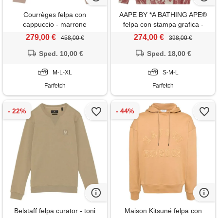
Courrèges felpa con
AAPE BY *A BATHING APE®
cappuccio - marrone
felpa con stampa grafica -
rosso
279,00 €
274,00 €
458,00 €
398,00 €
Sped. 10,00 €
Sped. 18,00 €
M-L-XL
S-M-L
Farfetch
Farfetch
Belstaff felpa curator - toni
Maison Kitsuné felpa con