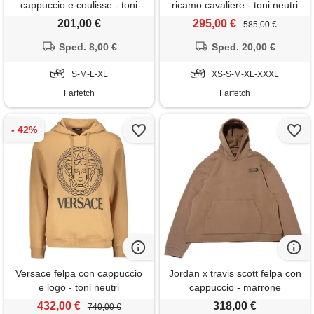
cappuccio e coulisse - toni
ricamo cavaliere - toni neutri
neutri
201,00 €
295,00 €
585,00 €
Sped. 8,00 €
Sped. 20,00 €
S-M-L-XL
XS-S-M-XL-XXXL
Farfetch
Farfetch
Versace felpa con cappuccio
Jordan x travis scott felpa con
e logo - toni neutri
cappuccio - marrone
432,00 €
318,00 €
740,00 €