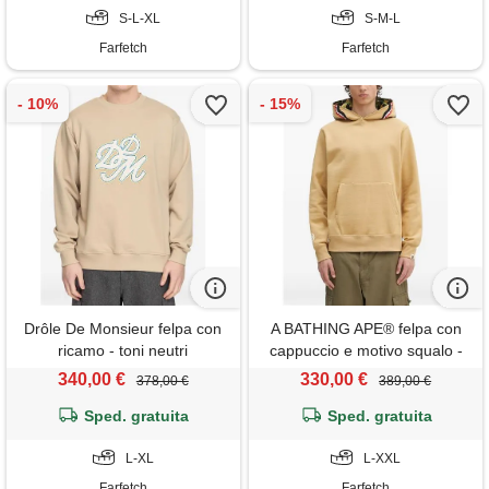
S-L-XL
S-M-L
Farfetch
Farfetch
Drôle De Monsieur felpa con
A BATHING APE® felpa con
ricamo - toni neutri
cappuccio e motivo squalo -
toni neutri
340,00 €
330,00 €
378,00 €
389,00 €
Sped. gratuita
Sped. gratuita
L-XL
L-XXL
Farfetch
Farfetch