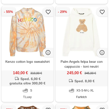
Kenzo cotton logo sweatshirt
Palm Angels felpa bear con
cappuccio - toni neutri
140,00 €
245,00 €
310,00 €
345,00 €
Sped. 6,00 €
Sped. 8,00 €
gratuita oltre 300,00 €
S
XS-S-M-L-XL
T.Luxy
Farfetch