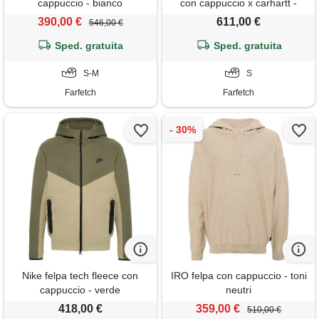
cappuccio - bianco
con cappuccio x carhartt -
marrone
390,00 €
611,00 €
546,00 €
Sped. gratuita
Sped. gratuita
S-M
S
Farfetch
Farfetch
Nike felpa tech fleece con
IRO felpa con cappuccio - toni
cappuccio - verde
neutri
418,00 €
359,00 €
510,00 €