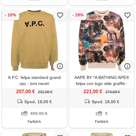
A.P.C. felpa standard grand
AAPE BY *A BATHING APE®
vpc - toni neutri
felpa con logo stile graffiti -
toni neutri
207,00 €
221,00 €
231,00 €
274,00 €
Sped. 18,00 €
Sped. 18,00 €
XXS-XS-S
S
Farfetch
Farfetch