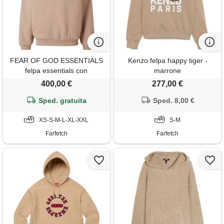
FEAR OF GOD ESSENTIALS
Kenzo felpa happy tiger -
felpa essentials con
marrone
cappuccio - toni neutri
400,00 €
277,00 €
Sped. gratuita
Sped. 8,00 €
XS-S-M-L-XL-XXL
S-M
Farfetch
Farfetch