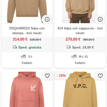
DSQUARED2 felpa con
424 felpa con cappuccio - toni
stampa - toni neutri
neutri
314,00 €
270,00 €
526,00 €
386,00 €
Sped. gratuita
Sped. 18,00 €
S-L
M-L-XL
Farfetch
Farfetch