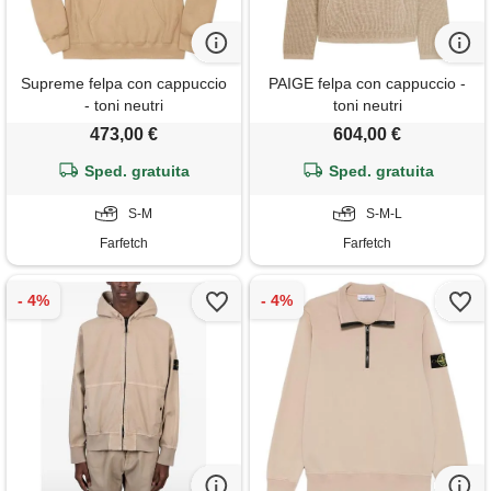
Supreme felpa con cappuccio
PAIGE felpa con cappuccio -
- toni neutri
toni neutri
473,00 €
604,00 €
Sped. gratuita
Sped. gratuita
S-M
S-M-L
Farfetch
Farfetch