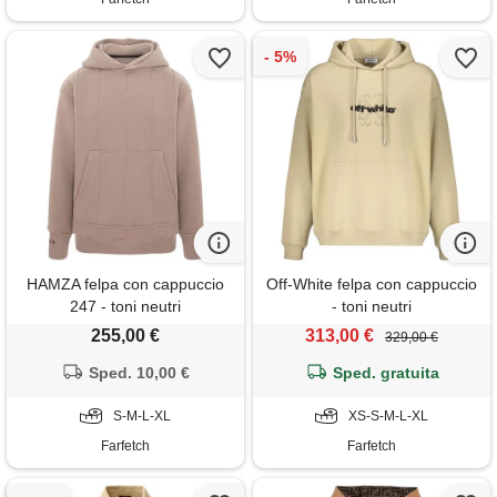
HAMZA felpa con cappuccio
Off-White felpa con cappuccio
247 - toni neutri
- toni neutri
255,00 €
313,00 €
329,00 €
Sped. 10,00 €
Sped. gratuita
S-M-L-XL
XS-S-M-L-XL
Farfetch
Farfetch