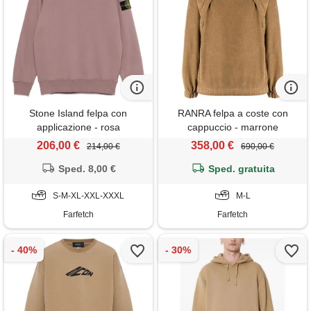
Stone Island felpa con
RANRA felpa a coste con
applicazione - rosa
cappuccio - marrone
206,00 €
358,00 €
214,00 €
690,00 €
Sped. 8,00 €
Sped. gratuita
S-M-XL-XXL-XXXL
M-L
Farfetch
Farfetch