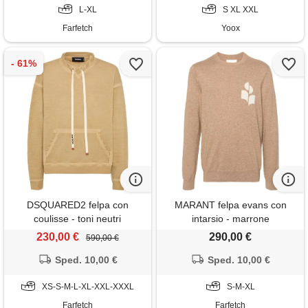
L-XL
S XL XXL
Farfetch
Yoox
DSQUARED2 felpa con
MARANT felpa evans con
coulisse - toni neutri
intarsio - marrone
230,00 €
290,00 €
590,00 €
Sped. 10,00 €
Sped. 10,00 €
XS-S-M-L-XL-XXL-XXXL
S-M-XL
Farfetch
Farfetch