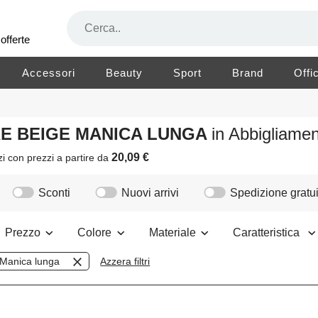
offerte
Accessori
Beauty
Sport
Brand
Offi
ORE BEIGE MANICA LUNGA
in Abbigliam
20,09 €
zi
con prezzi a partire da
Sconti
Nuovi arrivi
Spedizione gratui
Prezzo
Colore
Materiale
Caratteristica
Manica lunga
Azzera filtri