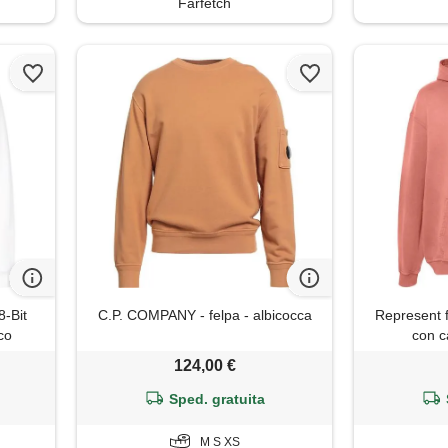
Farfetch
8-Bit
C.P. COMPANY - felpa - albicocca
Represent f
co
con c
124,00 €
Sped. gratuita
M S XS