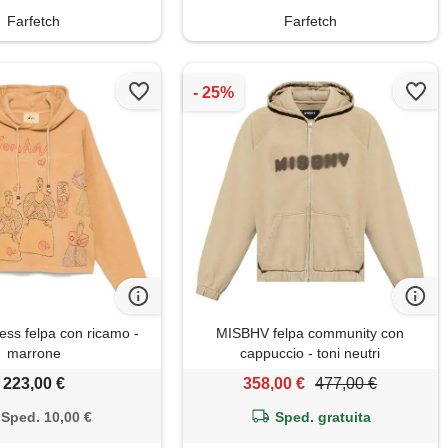
Farfetch
Farfetch
ess felpa con ricamo -
MISBHV felpa community con
marrone
cappuccio - toni neutri
223,00 €
358,00 €
477,00 €
Sped. 10,00 €
Sped. gratuita