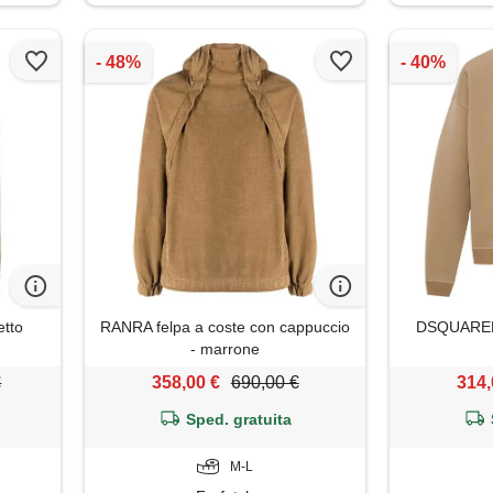
etto
RANRA felpa a coste con cappuccio
DSQUARED2
- marrone
€
358,00 €
690,00 €
314,
Sped. gratuita
M-L