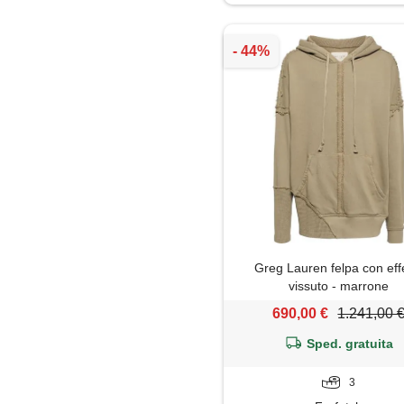
Maglietta
Maglione
Mantella
Pantaloni
Parka
Piumino
Greg Lauren felpa con eff
Polo
vissuto - marrone
690,00 €
1.241,00 
Soprabito
Sped. gratuita
Trench
3