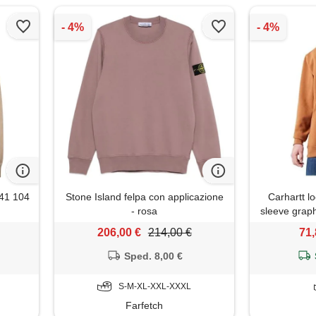
41 104
Stone Island felpa con applicazione
Carhartt lo
- rosa
sleeve graph
cappuc
206,00 €
214,00 €
71,
Sped. 8,00 €
S-M-XL-XXL-XXXL
Farfetch