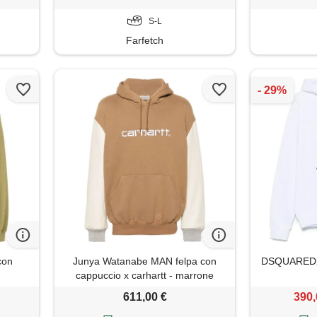
S-L
Farfetch
con
Junya Watanabe MAN felpa con
DSQUARED2 
cappuccio x carhartt - marrone
611,00 €
390,