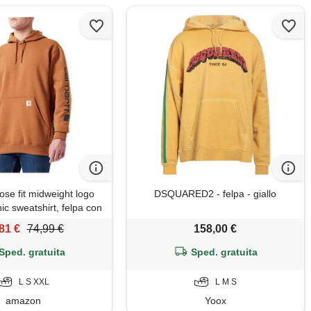
ose fit midweight logo
DSQUARED2 - felpa - giallo
ic sweatshirt, felpa con
cio uomo, marrone
81 €
74,99 €
158,00 €
(Carhartt), l
Sped. gratuita
Sped. gratuita
L S XXL
L M S
amazon
Yoox