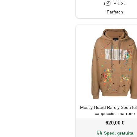
M-L-XL
Farfetch
Mostly Heard Rarely Seen fe
cappuccio - marrone
620,00 €
Sped. gratuita