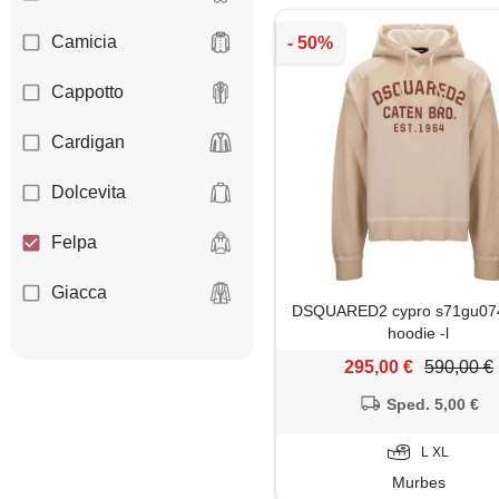
Camicia
Cappotto
Cardigan
Dolcevita
Felpa
Giacca
DSQUARED2 cypro s71gu07
hoodie -l
Giubbotto
295,00 €
590,00 €
Impermeabile
Sped. 5,00 €
Jeans
L XL
Murbes
Maglia