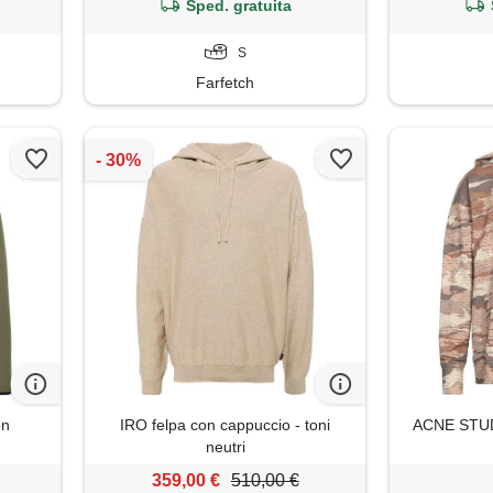
Sped. gratuita
S
Farfetch
on
IRO felpa con cappuccio - toni
ACNE STUDI
neutri
359,00 €
510,00 €