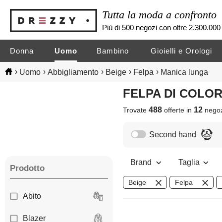
Tutta la moda a confronto
Più di 500 negozi con oltre 2.300.000 
Donna
Uomo
Bambino
Gioielli e Orologi
›
›
›
›
›
Uomo
Abbigliamento
Beige
Felpa
Manica lunga
FELPA DI COL
488
12
Trovate
offerte in
nego
Second hand
Brand
Taglia
Prodotto
Beige
Felpa
Abito
Blazer