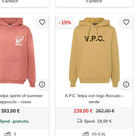
Farfetch
Farfetch
elpa spirits of summer
A.P.C. felpa con logo floccato -
appuccio - rosso
verde
393,00 €
239,00 €
282,00 €
Sped. gratuita
Sped. 18,00 €
S
XS-S-XL