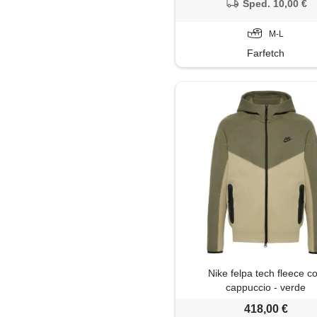
Sped. 10,00 €
M-L
Farfetch
Nike felpa tech fleece c
cappuccio - verde
418,00 €