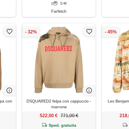
S-M
Farfetch
lpa con
DSQUARED2 felpa con cappuccio -
Les Benjami
marrone
522,00 €
771,00 €
218,
Sped. gratuita