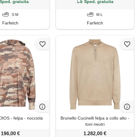
Sped. gratuita
Sped. gratuita
S-M
M-L
Farfetch
Farfetch
OS - felpa - nocciola
Brunello Cucinelli felpa a collo alto -
toni neutri
196,00 €
1.282,00 €