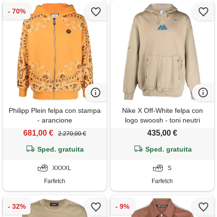
Philipp Plein felpa con stampa
Nike X Off-White felpa con
- arancione
logo swoosh - toni neutri
681,00 €
435,00 €
2.270,00 €
Sped. gratuita
Sped. gratuita
XXXXL
S
Farfetch
Farfetch