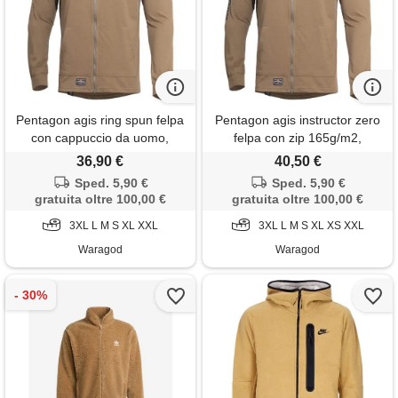
Pentagon agis ring spun felpa
Pentagon agis instructor zero
con cappuccio da uomo,
felpa con zip 165g/m2,
coyote,
coyote,
36,90 €
40,50 €
Sped. 5,90 €
Sped. 5,90 €
gratuita oltre 100,00 €
gratuita oltre 100,00 €
3XL L M S XL XXL
3XL L M S XL XS XXL
Waragod
Waragod