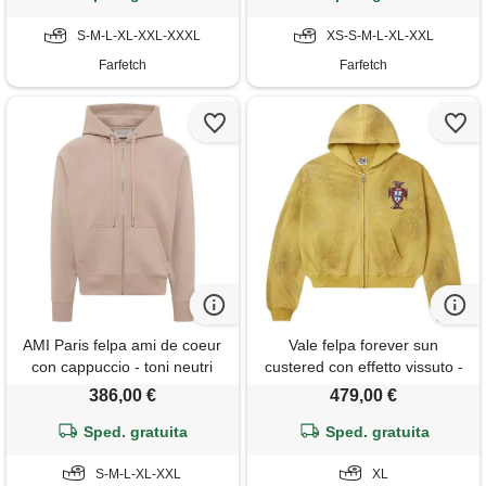
S-M-L-XL-XXL-XXXL
XS-S-M-L-XL-XXL
Farfetch
Farfetch
AMI Paris felpa ami de coeur
Vale felpa forever sun
con cappuccio - toni neutri
custered con effetto vissuto -
giallo
386,00 €
479,00 €
Sped. gratuita
Sped. gratuita
S-M-L-XL-XXL
XL