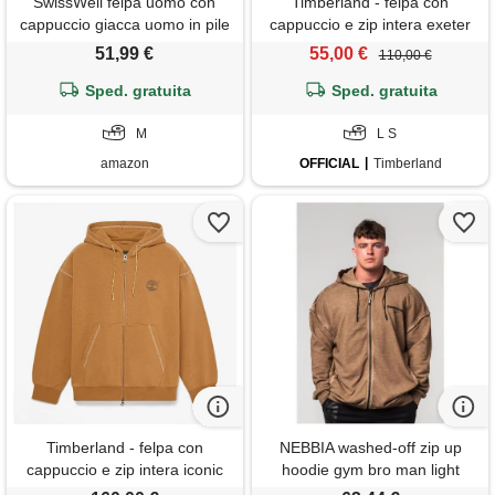
SwissWell felpa uomo con
Timberland - felpa con
cappuccio giacca uomo in pile
cappuccio e zip intera exeter
caldo felpa invernale hoodie
river da uomo in beige, uomo,
51,99 €
55,00 €
110,00 €
con zip marrone chiaro m
beige, taglia: l
Sped. gratuita
Sped. gratuita
M
L S
amazon
OFFICIAL
Timberland
Timberland - felpa con
NEBBIA washed-off zip up
cappuccio e zip intera iconic
hoodie gym bro man light
da uomo in giallo, uomo,
brown xl