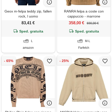
Geox m-felpa teddy zip, fallen
RANRA felpa a coste con
rock, l uomo
cappuccio - marrone
83,41 €
358,00 €
690,00 €
Sped. gratuita
Sped. gratuita
L
M-L
amazon
Farfetch