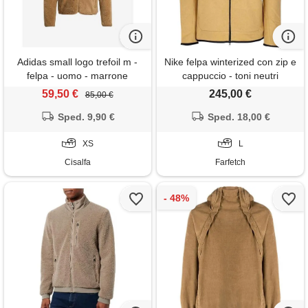
Adidas small logo trefoil m -
Nike felpa winterized con zip e
felpa - uomo - marrone
cappuccio - toni neutri
59,50 €
245,00 €
85,00 €
Sped. 9,90 €
Sped. 18,00 €
XS
L
Cisalfa
Farfetch