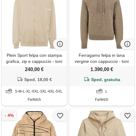
Plein Sport felpa con stampa
Ferragamo felpa in lana
grafica, zip e cappuccio - toni
vergine con cappuccio - toni
neutri
neutri
240,00 €
1.390,00 €
Sped. 18,00 €
Sped. gratuita
S-M-L-XL-XXL-3XL-4XL-5XL
L
Farfetch
Farfetch