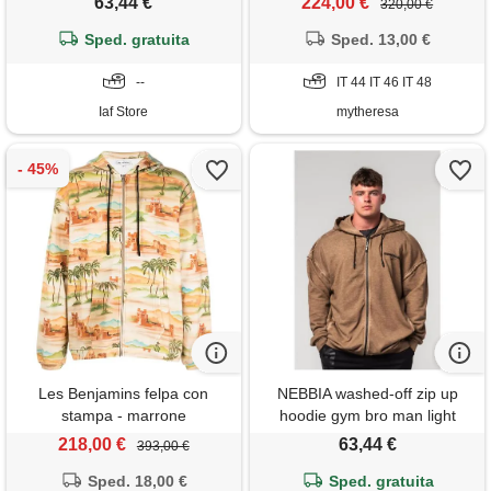
63,44 €
224,00 €
320,00 €
Sped. gratuita
Sped. 13,00 €
--
IT 44 IT 46 IT 48
Iaf Store
mytheresa
Les Benjamins felpa con
NEBBIA washed-off zip up
stampa - marrone
hoodie gym bro man light
brown xxl
218,00 €
63,44 €
393,00 €
Sped. 18,00 €
Sped. gratuita