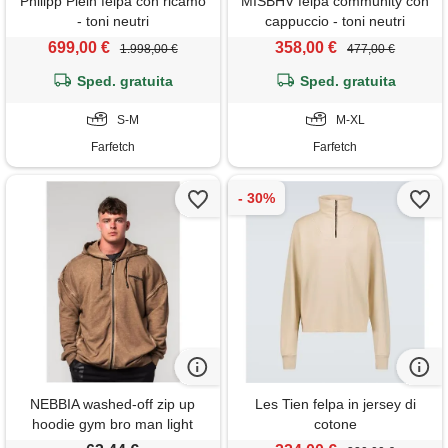
Philipp Plein felpa con ricamo
MISBHV felpa community con
- toni neutri
cappuccio - toni neutri
699,00 €
358,00 €
1.998,00 €
477,00 €
Sped. gratuita
Sped. gratuita
S-M
M-XL
Farfetch
Farfetch
NEBBIA washed-off zip up
Les Tien felpa in jersey di
hoodie gym bro man light
cotone
brown m