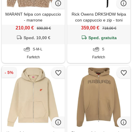
MARANT felpa con cappuccio
Rick Owens DRKSHDW felpa
- marrone
con cappuccio e zip - toni
neutri
210,00 €
359,00 €
690,00 €
718,00 €
Sped. 10,00 €
Sped. gratuita
S-M-L
S
Farfetch
Farfetch