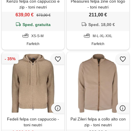
Kenzo felpa con cappuccio e
Pleasures felpa zine con logo
zip - toni neutri
- toni neutri
639,00 €
211,00 €
673,00 €
Sped. gratuita
Sped. 18,00 €
XS-S-M
M-L-XL-XXL
Farfetch
Farfetch
Fedeli felpa con cappuccio -
Pal Zileri felpa a collo alto con
toni neutri
zip - toni neutri