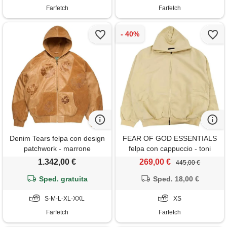
Farfetch
Farfetch
Denim Tears felpa con design
FEAR OF GOD ESSENTIALS
patchwork - marrone
felpa con cappuccio - toni
neutri
1.342,00 €
269,00 €
445,00 €
Sped. gratuita
Sped. 18,00 €
S-M-L-XL-XXL
XS
Farfetch
Farfetch