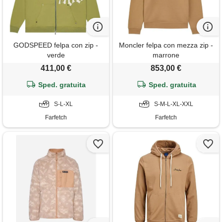
GODSPEED felpa con zip -
Moncler felpa con mezza zip -
verde
marrone
411,00 €
853,00 €
Sped. gratuita
Sped. gratuita
S-L-XL
S-M-L-XL-XXL
Farfetch
Farfetch