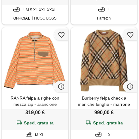
L M S XL XXL XXXL
L
OFFICIAL
HUGO BOSS
Farfetch
RANRA felpa a righe con
Burberry felpa check a
mezza zip - arancione
maniche lunghe - marrone
319,00 €
990,00 €
Sped. gratuita
Sped. gratuita
M-XL
L-XL