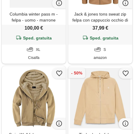
Columbia winter pass m -
Jack & jones tons sweat zip
felpa - uomo - marrone
felpa con cappuccio occhio di
tigre (small), occhio di tigre. ,
100,00 €
37,99 €
s
Sped. gratuita
Sped. gratuita
XL
S
Cisalfa
amazon