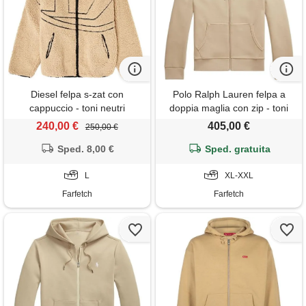
Diesel felpa s-zat con
Polo Ralph Lauren felpa a
cappuccio - toni neutri
doppia maglia con zip - toni
neutri
240,00 €
405,00 €
250,00 €
Sped. 8,00 €
Sped. gratuita
L
XL-XXL
Farfetch
Farfetch