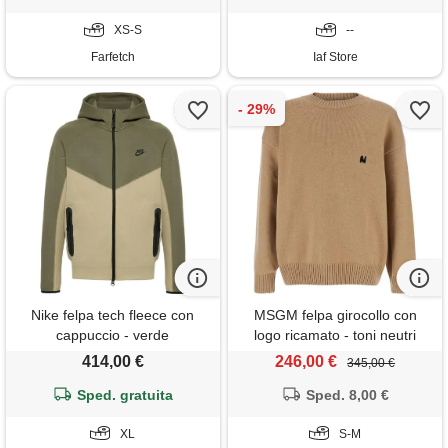
XS-S
--
Farfetch
Iaf Store
Nike felpa tech fleece con
MSGM felpa girocollo con
cappuccio - verde
logo ricamato - toni neutri
414,00 €
246,00 €
345,00 €
Sped. gratuita
Sped. 8,00 €
XL
S-M