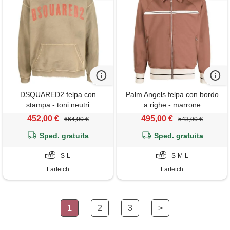
DSQUARED2 felpa con
Palm Angels felpa con bordo
stampa - toni neutri
a righe - marrone
452,00 €
495,00 €
664,00 €
543,00 €
Sped. gratuita
Sped. gratuita
S-L
S-M-L
Farfetch
Farfetch
1
2
3
>