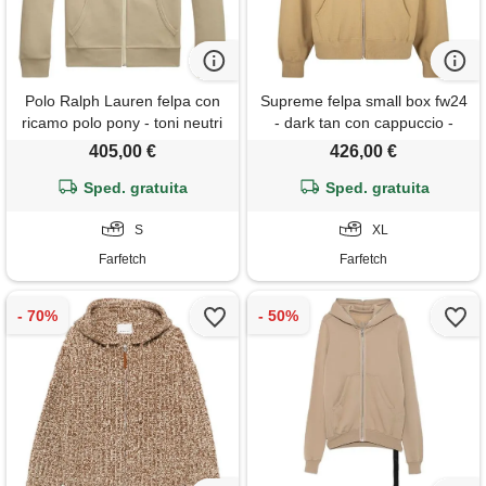
Polo Ralph Lauren felpa con
Supreme felpa small box fw24
ricamo polo pony - toni neutri
- dark tan con cappuccio -
marrone
405,00 €
426,00 €
Sped. gratuita
Sped. gratuita
S
XL
Farfetch
Farfetch