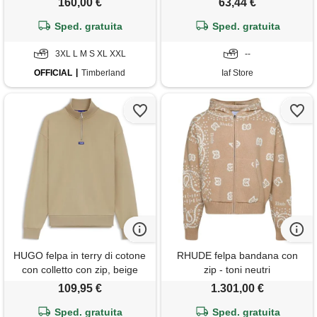
160,00 €
63,44 €
giallo, taglia: 3xl
Sped. gratuita
Sped. gratuita
3XL L M S XL XXL
--
OFFICIAL
Timberland
Iaf Store
HUGO felpa in terry di cotone
RHUDE felpa bandana con
con colletto con zip, beige
zip - toni neutri
109,95 €
1.301,00 €
Sped. gratuita
Sped. gratuita