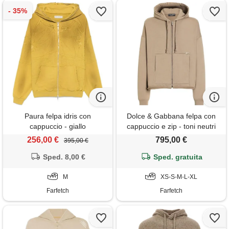
Paura felpa idris con
Dolce & Gabbana felpa con
cappuccio - giallo
cappuccio e zip - toni neutri
256,00 €
795,00 €
395,00 €
Sped. 8,00 €
Sped. gratuita
M
XS-S-M-L-XL
Farfetch
Farfetch