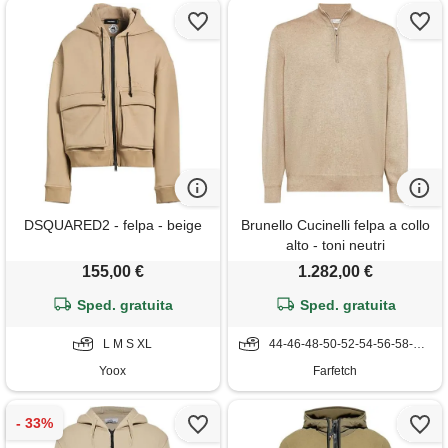
DSQUARED2 - felpa - beige
Brunello Cucinelli felpa a collo
alto - toni neutri
155,00 €
1.282,00 €
Sped. gratuita
Sped. gratuita
L M S XL
44-46-48-50-52-54-56-58-60-62
Yoox
Farfetch