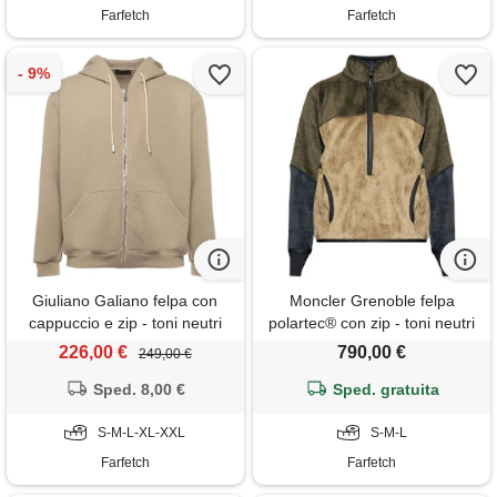
Farfetch
Farfetch
Giuliano Galiano felpa con
Moncler Grenoble felpa
cappuccio e zip - toni neutri
polartec® con zip - toni neutri
226,00 €
790,00 €
249,00 €
Sped. 8,00 €
Sped. gratuita
S-M-L-XL-XXL
S-M-L
Farfetch
Farfetch