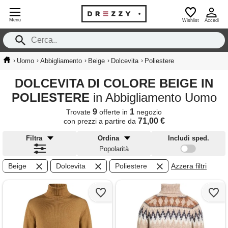
Menu
Wishlist
Accedi
›
›
›
›
›
Uomo
Abbigliamento
Beige
Dolcevita
Poliestere
DOLCEVITA DI COLORE BEIGE IN
POLIESTERE
in Abbigliamento Uomo
9
1
Trovate
offerte in
negozio
71,00 €
con prezzi a partire da
Filtra
Ordina
Includi sped.
Popolarità
Beige
Dolcevita
Poliestere
Azzera filtri