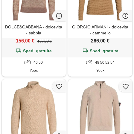
DOLCE&GABBANA - dolcevita
GIORGIO ARMANI - dolcevita
- sabbia
- cammello
156,00 €
266,00 €
167,00 €
Sped. gratuita
Sped. gratuita
46 50
48 50 52 54
Yoox
Yoox