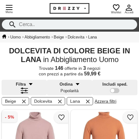
Menu
Wishlist
Accedi
›
›
›
›
›
Uomo
Abbigliamento
Beige
Dolcevita
Lana
DOLCEVITA DI COLORE BEIGE IN
LANA
in Abbigliamento Uomo
146
3
Trovate
offerte in
negozi
59,99 €
con prezzi a partire da
Filtra
Ordina
Includi sped.
Popolarità
Beige
Dolcevita
Lana
Azzera filtri