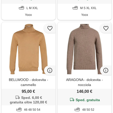
L M XXL
M S XL XXL
Yoox
Yoox
BELLWOOD - dolcevita -
ARAGONA - dolcevita -
cammello
nocciola
95,00 €
146,00 €
Sped. 6,00 €
Sped. gratuita
gratuita oltre 120,00 €
46 48 50 54
48 50 52