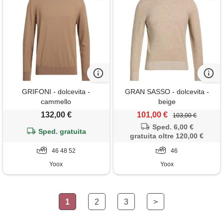
GRIFONI - dolcevita -
GRAN SASSO - dolcevita -
cammello
beige
132,00 €
101,00 €
103,00 €
Sped. 6,00 €
Sped. gratuita
gratuita oltre 120,00 €
46 48 52
46
Yoox
Yoox
1
2
3
>