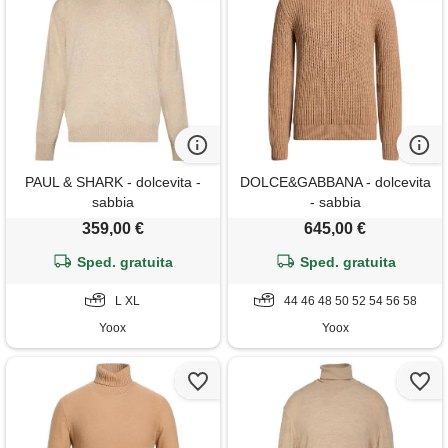
PAUL & SHARK - dolcevita -
DOLCE&GABBANA - dolcevita
sabbia
- sabbia
359,00 €
645,00 €
Sped. gratuita
Sped. gratuita
L XL
44 46 48 50 52 54 56 58
Yoox
Yoox