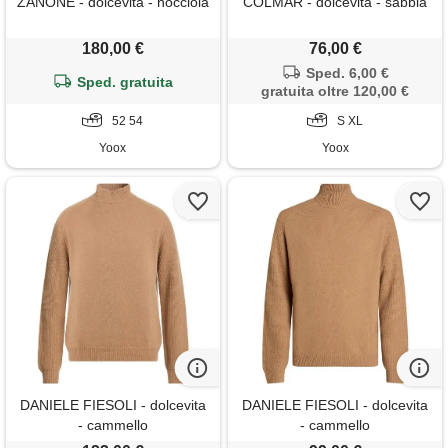
ZANONE - dolcevita - nocciola
COLMAR - dolcevita - sabbia
180,00 €
76,00 €
Sped. 6,00 €
Sped. gratuita
gratuita oltre 120,00 €
52 54
S XL
Yoox
Yoox
DANIELE FIESOLI - dolcevita
DANIELE FIESOLI - dolcevita
- cammello
- cammello