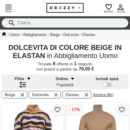
Menu
Wishlist
Accedi
›
›
›
›
›
Uomo
Abbigliamento
Beige
Dolcevita
Elastan
DOLCEVITA DI COLORE BEIGE IN
ELASTAN
in Abbigliamento Uomo
8
1
Trovate
offerte in
negozio
76,00 €
con prezzi a partire da
Filtra
Ordina
Includi sped.
Popolarità
Beige
Dolcevita
Elastan
Azzera filtri