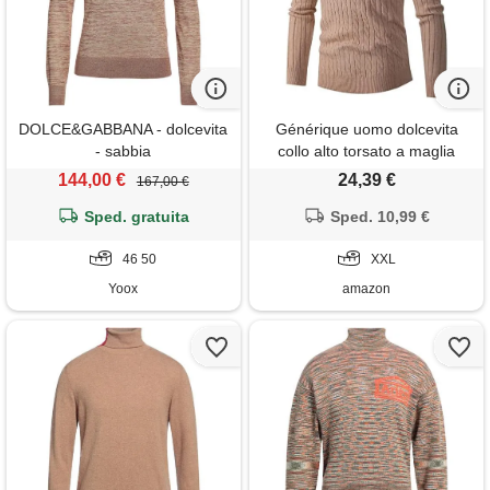
DOLCE&GABBANA - dolcevita
Générique uomo dolcevita
- sabbia
collo alto torsato a maglia
manica lunga top termico
144,00 €
24,39 €
167,00 €
inverno maglione in cotone
Sped. gratuita
maglia del corpo confortevole
Sped. 10,99 €
caldo maglione basic cotone
46 50
dolcevita uomo
XXL
Yoox
amazon