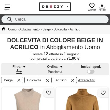
Menu
Wishlist
Accedi
›
›
›
›
›
Uomo
Abbigliamento
Beige
Dolcevita
Acrilico
DOLCEVITA DI COLORE BEIGE IN
ACRILICO
in Abbigliamento Uomo
12
1
Trovate
offerte in
negozio
71,00 €
con prezzi a partire da
Filtra
Ordina
Includi sped.
Popolarità
Beige
Dolcevita
Acrilico
Azzera filtri