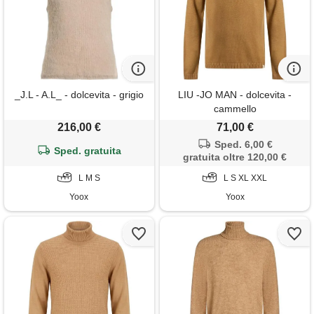
_J.L - A.L_ - dolcevita - grigio
LIU -JO MAN - dolcevita -
cammello
216,00 €
71,00 €
Sped. 6,00 €
Sped. gratuita
gratuita oltre 120,00 €
L M S
L S XL XXL
Yoox
Yoox