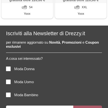
gratuita oltre 120,00 €
gratuita oltre 120,00 €
54
XXL
Yoox
Yoox
Iscriviti alla Newsletter di Drezzy.it
per rimanere aggiornato su
Novità
,
Promozioni
e
Coupon
esclusivi
A cosa sei interessato?
Moda Donna
Moda Uomo
Moda Bambino