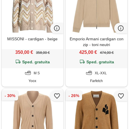
MISSONI - cardigan - beige
Emporio Armani cardigan con
zip - toni neutri
350,00 €
425,00 €
358,00 €
474,00 €
Sped. gratuita
Sped. gratuita
M S
XL-XXL
Yoox
Farfetch