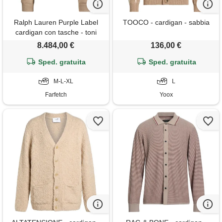
Ralph Lauren Purple Label
TOOCO - cardigan - sabbia
cardigan con tasche - toni
neutri
8.484,00 €
136,00 €
Sped. gratuita
Sped. gratuita
M-L-XL
L
Farfetch
Yoox