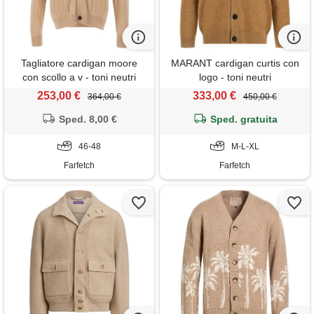
Tagliatore cardigan moore
MARANT cardigan curtis con
con scollo a v - toni neutri
logo - toni neutri
253,00 €
333,00 €
364,00 €
450,00 €
Sped. 8,00 €
Sped. gratuita
46-48
M-L-XL
Farfetch
Farfetch