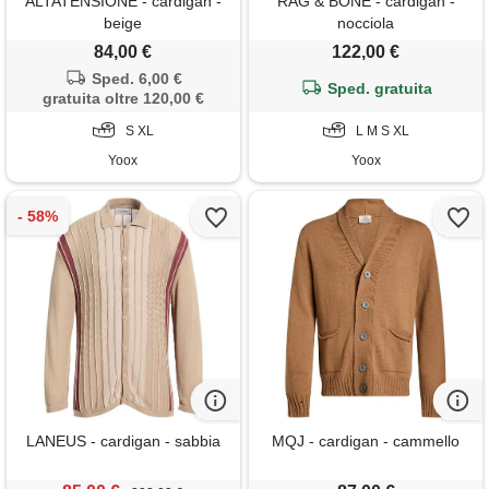
ALTATENSIONE - cardigan -
RAG & BONE - cardigan -
beige
nocciola
84,00 €
122,00 €
Sped. 6,00 €
Sped. gratuita
gratuita oltre 120,00 €
S XL
L M S XL
Yoox
Yoox
LANEUS - cardigan - sabbia
MQJ - cardigan - cammello