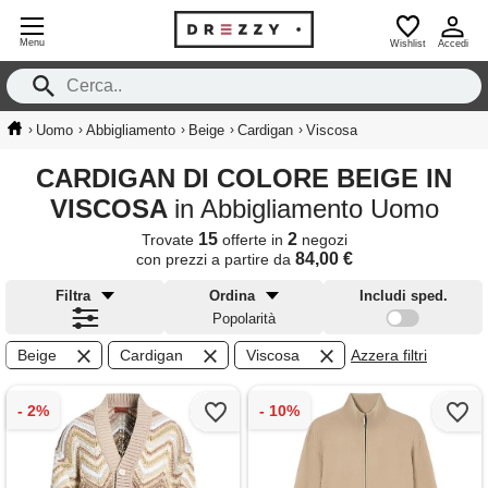
Menu
Wishlist
Accedi
›
›
›
›
›
Uomo
Abbigliamento
Beige
Cardigan
Viscosa
CARDIGAN DI COLORE BEIGE IN
VISCOSA
in Abbigliamento Uomo
15
2
Trovate
offerte in
negozi
84,00 €
con prezzi a partire da
Filtra
Ordina
Includi sped.
Popolarità
Beige
Cardigan
Viscosa
Azzera filtri