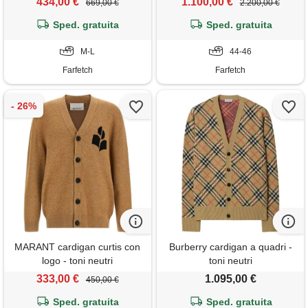
434,00 €
1.100,00 €
669,00 €
2.200,00 €
Sped. gratuita
Sped. gratuita
M-L
44-46
Farfetch
Farfetch
MARANT cardigan curtis con
Burberry cardigan a quadri -
logo - toni neutri
toni neutri
333,00 €
1.095,00 €
450,00 €
Sped. gratuita
Sped. gratuita