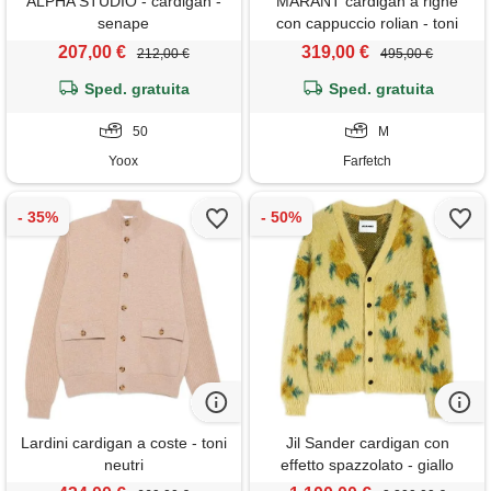
ALPHA STUDIO - cardigan -
MARANT cardigan a righe
senape
con cappuccio rolian - toni
neutri
207,00 €
319,00 €
212,00 €
495,00 €
Sped. gratuita
Sped. gratuita
50
M
Yoox
Farfetch
Lardini cardigan a coste - toni
Jil Sander cardigan con
neutri
effetto spazzolato - giallo