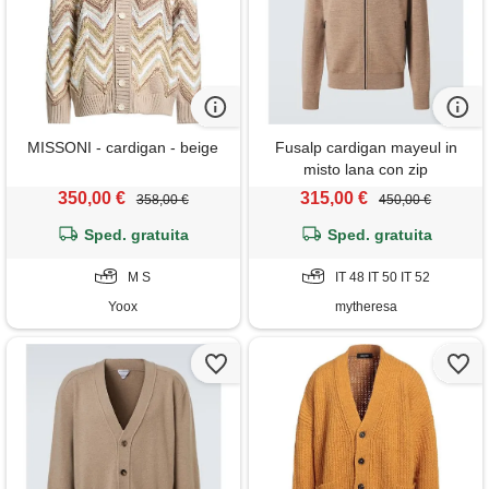
MISSONI - cardigan - beige
Fusalp cardigan mayeul in
misto lana con zip
350,00 €
315,00 €
358,00 €
450,00 €
Sped. gratuita
Sped. gratuita
M S
IT 48 IT 50 IT 52
Yoox
mytheresa