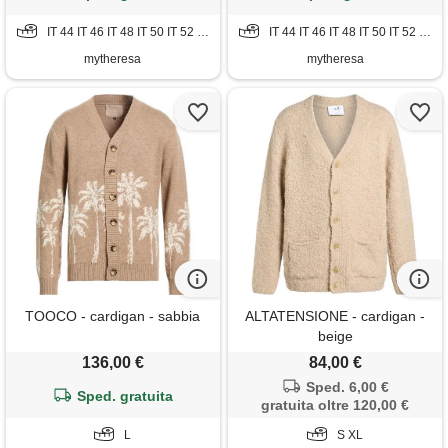
IT 44 IT 46 IT 48 IT 50 IT 52 IT 54
IT 44 IT 46 IT 48 IT 50 IT 52 IT 54
mytheresa
mytheresa
TOOCO - cardigan - sabbia
ALTATENSIONE - cardigan -
beige
136,00 €
84,00 €
Sped. 6,00 €
Sped. gratuita
gratuita oltre 120,00 €
L
S XL