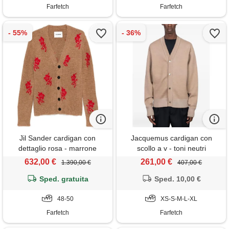
Farfetch
Farfetch
Jil Sander cardigan con
Jacquemus cardigan con
dettaglio rosa - marrone
scollo a v - toni neutri
632,00 €
261,00 €
1.390,00 €
407,00 €
Sped. gratuita
Sped. 10,00 €
48-50
XS-S-M-L-XL
Farfetch
Farfetch