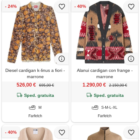
Diesel cardigan k-linus a fiori -
Alanui cardigan con frange -
marrone
marrone
526,00 €
1.290,00 €
695,00 €
2.150,00 €
Sped. gratuita
Sped. gratuita
M
S-M-L-XL
Farfetch
Farfetch