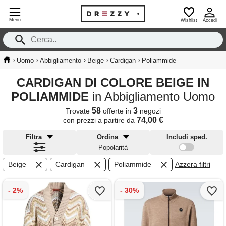
Menu
Wishlist
Accedi
›
›
›
›
›
Uomo
Abbigliamento
Beige
Cardigan
Poliammide
CARDIGAN DI COLORE BEIGE IN
POLIAMMIDE
in Abbigliamento Uomo
58
3
Trovate
offerte in
negozi
74,00 €
con prezzi a partire da
Filtra
Ordina
Includi sped.
Popolarità
Beige
Cardigan
Poliammide
Azzera filtri