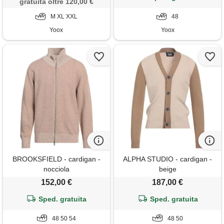
gratuita oltre 120,00 €
M XL XXL
48
Yoox
Yoox
BROOKSFIELD - cardigan -
ALPHA STUDIO - cardigan -
nocciola
beige
152,00 €
187,00 €
Sped. gratuita
Sped. gratuita
48 50 54
48 50