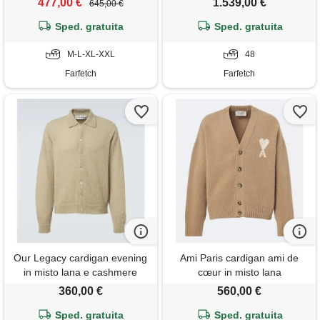
477,00 €
1.539,00 €
645,00 €
Sped. gratuita
Sped. gratuita
M-L-XL-XXL
48
Farfetch
Farfetch
Our Legacy cardigan evening
Ami Paris cardigan ami de
in misto lana e cashmere
cœur in misto lana
360,00 €
560,00 €
Sped. gratuita
Sped. gratuita