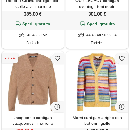
Roberto Collina cardigan con
OUR LEGACY cardigan
scollo a v - marrone
evening - toni neutri
385,00 €
301,00 €
Sped. gratuita
Sped. gratuita
46-48-50-52
44-46-48-50-52-54
Farfetch
Farfetch
Jacquemus cardigan
Marni cardigan a righe con
Jacquemus - marrone
bottoni - giallo