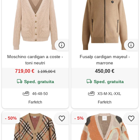
Moschino cardigan a coste -
Fusalp cardigan mayeul -
toni neutri
marrone
719,00 €
450,00 €
1.195,00 €
Sped. gratuita
Sped. gratuita
46-48-50
XS-M-XL-XXL
Farfetch
Farfetch