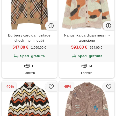
Burberry cardigan vintage
Nanushka cardigan nessin -
check - toni neutri
arancione
547,00 €
593,00 €
1.090,00 €
624,00 €
Sped. gratuita
Sped. gratuita
L
M
Farfetch
Farfetch