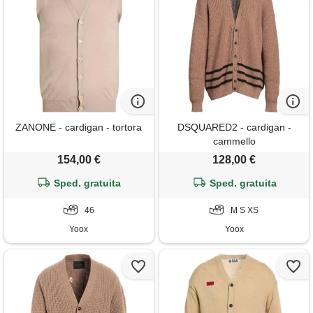
ZANONE - cardigan - tortora
DSQUARED2 - cardigan -
cammello
154,00 €
128,00 €
Sped. gratuita
Sped. gratuita
46
M S XS
Yoox
Yoox