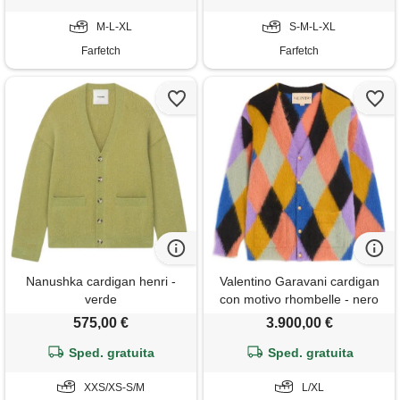
M-L-XL
S-M-L-XL
Farfetch
Farfetch
Nanushka cardigan henri -
Valentino Garavani cardigan
verde
con motivo rhombelle - nero
575,00 €
3.900,00 €
Sped. gratuita
Sped. gratuita
XXS/XS-S/M
L/XL