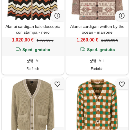
Alanui cardigan kaleidoscopic
Alanui cardigan written by the
con stampa - nero
ocean - marrone
1.020,00 €
1.260,00 €
1.700,00 €
2.100,00 €
Sped. gratuita
Sped. gratuita
M
M-L
Farfetch
Farfetch