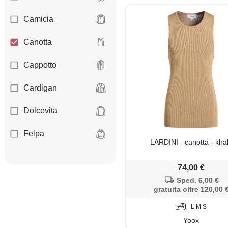
Camicia
Canotta
Cappotto
Cardigan
Dolcevita
Felpa
LARDINI - canotta - kha
Giacca
74,00 €
Gilet
Sped. 6,00 €
gratuita oltre 120,00 
Giubbotto
L M S
Yoox
Impermeabile