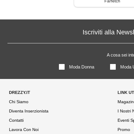
Farfetch
Soprabito
Trench
Iscriviti alla News
A cosa sei in
Moda Donna
Moda 
Chi Siamo
Magazin
Diventa Inserzionista
I Nostri
Contatti
Eventi S
Lavora Con Noi
Promo