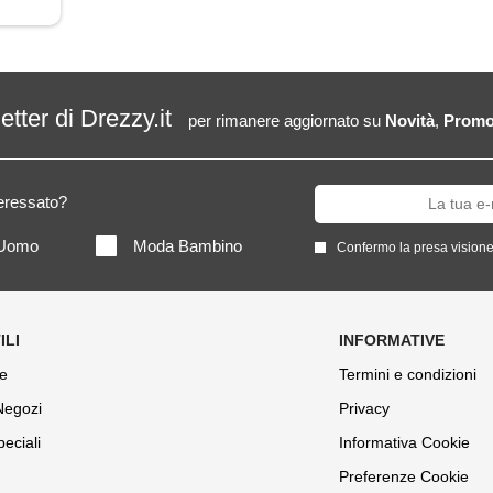
letter di Drezzy.it
per rimanere aggiornato su
Novità
,
Promo
teressato?
Uomo
Moda Bambino
Confermo la presa visione
e
Termini e condizioni
 Negozi
Privacy
peciali
Informativa Cookie
Preferenze Cookie