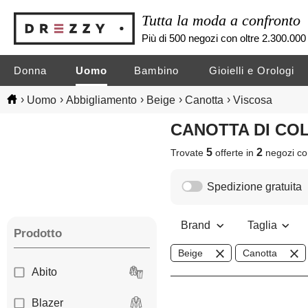
Tutta la moda a confronto
Più di 500 negozi con oltre 2.300.000 
Donna
Uomo
Bambino
Gioielli e Orologi
›
›
›
›
›
Uomo
Abbigliamento
Beige
Canotta
Viscosa
CANOTTA DI CO
5
2
Trovate
offerte in
negozi
co
Spedizione gratuita
Brand
Taglia
Prodotto
Beige
Canotta
Abito
Blazer