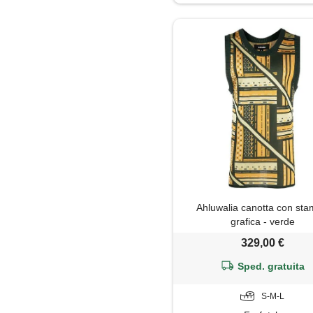
Jeans
Maglia
Maglietta
Maglione
Mantella
Pantaloni
Ahluwalia canotta con st
Parka
grafica - verde
329,00 €
Piumino
Sped. gratuita
Polo
S-M-L
Shorts