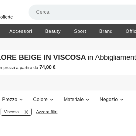
offerte
Accessori
Beauty
Sport
Brand
Offi
LORE BEIGE IN VISCOSA
in Abbigliame
74,00 €
n prezzi a partire da
Prezzo
Colore
Materiale
Negozio
Viscosa
Azzera filtri