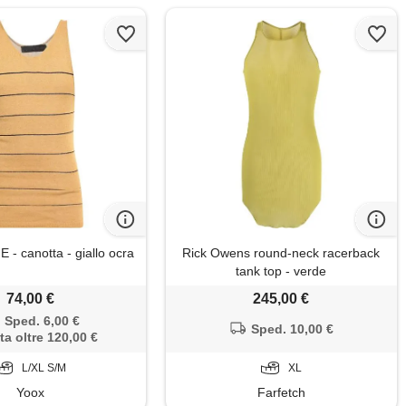
 canotta - giallo ocra
Rick Owens round-neck racerback
tank top - verde
74,00 €
245,00 €
Sped. 6,00 €
Sped. 10,00 €
ta oltre 120,00 €
L/XL S/M
XL
Yoox
Farfetch