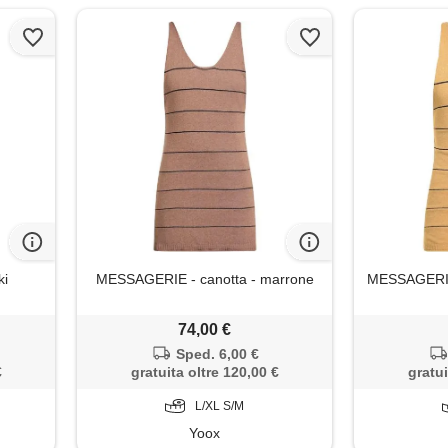
ki
MESSAGERIE - canotta - marrone
MESSAGERIE -
74,00 €
Sped. 6,00 €
€
gratuita oltre 120,00 €
gratui
L/XL S/M
Yoox