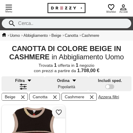
Menu
Wishlist
Accedi
›
›
›
›
›
Uomo
Abbigliamento
Beige
Canotta
Cashmere
CANOTTA DI COLORE BEIGE IN
CASHMERE
in Abbigliamento Uomo
1
1
Trovata
offerta in
negozio
1.708,00 €
con prezzi a partire da
Filtra
Ordina
Includi sped.
Popolarità
Beige
Canotta
Cashmere
Azzera filtri