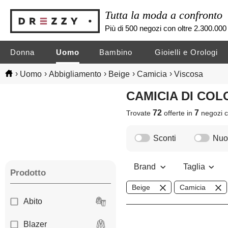
Tutta la moda a confronto
Più di 500 negozi con oltre 2.300.000 
Donna
Uomo
Bambino
Gioielli e Orologi
›
›
›
›
›
Uomo
Abbigliamento
Beige
Camicia
Viscosa
CAMICIA DI CO
72
7
Trovate
offerte in
negozi
c
Sconti
Nuov
Brand
Taglia
Prodotto
Beige
Camicia
Abito
Blazer