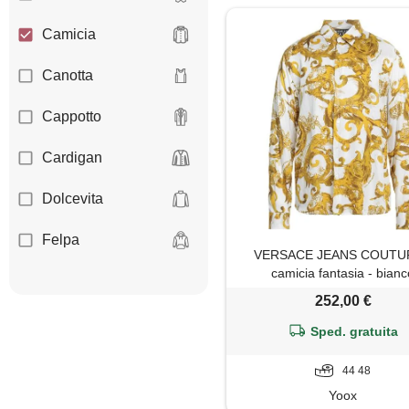
Camicia
Canotta
Cappotto
Cardigan
Dolcevita
Felpa
VERSACE JEANS COUTUR
camicia fantasia - bian
Giacca
252,00 €
Gilet
Sped. gratuita
Giubbotto
44 48
Yoox
Impermeabile