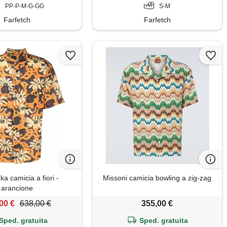
PP-P-M-G-GG
S-M
Farfetch
Farfetch
a camicia a fiori -
Missoni camicia bowling a zig-zag
arancione
00 €
638,00 €
355,00 €
Sped. gratuita
Sped. gratuita