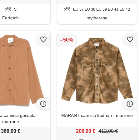
S
EU 37 EU 38 EU 39 EU 41 EU 42
Farfetch
mytheresa
 camicia gessata -
MARANT camicia kadrian - marrone
marrone
366,00 €
206,00 €
412,00 €