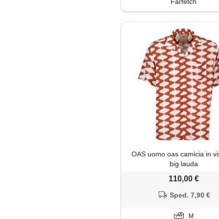
Farfetch
Soprabito
Trench
OAS uomo oas camicia in v
big lauda
110,00 €
Sped. 7,90 €
M