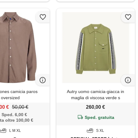
ones camicia paros
Autry uomo camicia-giacca in
oversized
maglia di viscosa verde s
00 €
50,00 €
260,00 €
Sped. 6,00 €
Sped. gratuita
ta oltre 100,00 €
L M XL
S XL