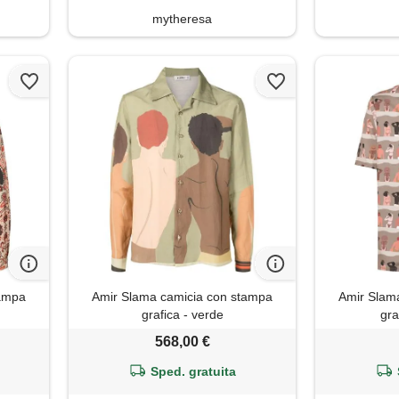
mytheresa
tampa
Amir Slama camicia con stampa
Amir Slam
grafica - verde
gra
568,00 €
Sped. gratuita