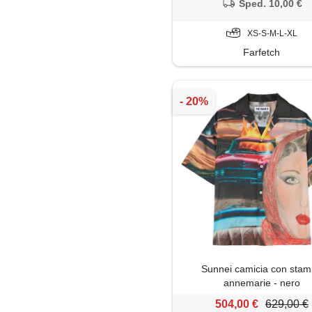
Sped. 10,00 €
XS-S-M-L-XL
Farfetch
Sunnei camicia con sta
annemarie - nero
504,00 €
629,00 €