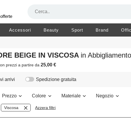
offerte
Accessori
Beauty
Sport
Brand
Offi
LORE BEIGE IN VISCOSA
in Abbigliamen
25,00 €
on prezzi a partire da
i arrivi
Spedizione gratuita
Prezzo
Colore
Materiale
Negozio
Viscosa
Azzera filtri