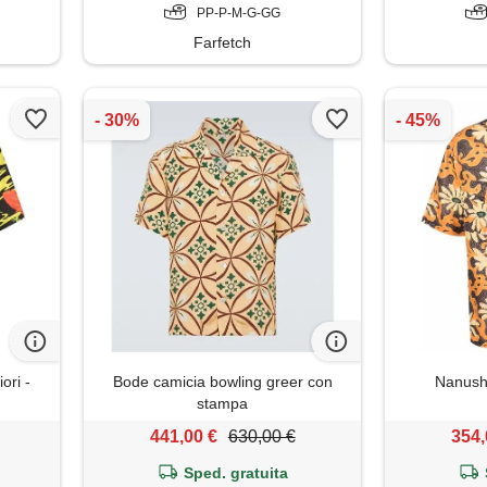
PP-P-M-G-GG
Farfetch
ori -
Bode camicia bowling greer con
Nanushk
stampa
441,00 €
630,00 €
354,
Sped. gratuita