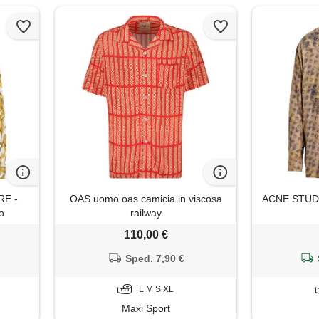
E -
OAS uomo oas camicia in viscosa
ACNE STUDIO
co
railway
110,00 €
Sped. 7,90 €
L M S XL
Maxi Sport