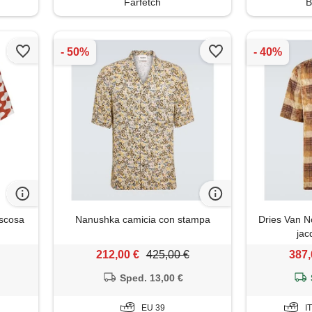
Farfetch
B
iscosa
Nanushka camicia con stampa
Dries Van N
jac
212,00 €
425,00 €
387,
Sped. 13,00 €
EU 39
I