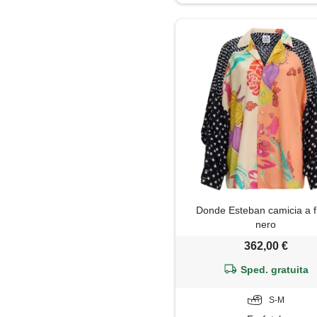
Jeans
Maglia
Maglietta
Maglione
Mantella
Pantaloni
Donde Esteban camicia a fi
Parka
nero
362,00 €
Piumino
Sped. gratuita
Polo
S-M
Shorts