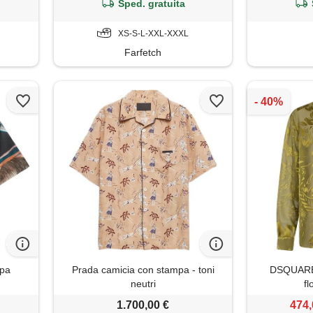
Sped. gratuita
XS-S-L-XXL-XXXL
Farfetch
mpa
Prada camicia con stampa - toni
DSQUARED
neutri
fl
1.700,00 €
474,