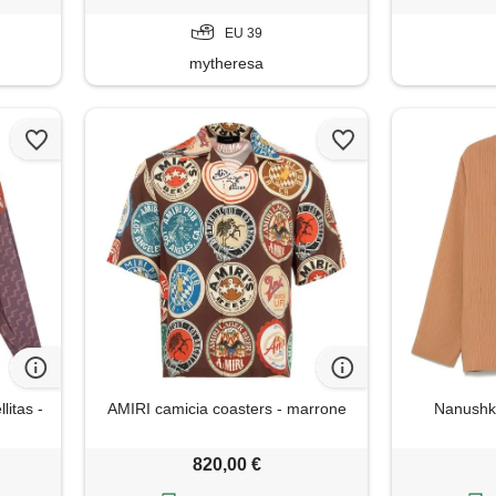
EU 39
mytheresa
litas -
AMIRI camicia coasters - marrone
Nanushka
820,00 €