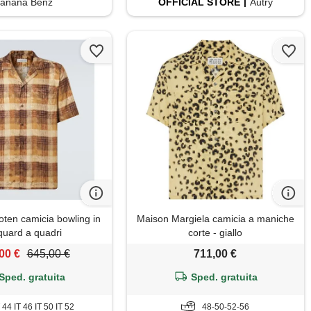
anana Benz
OFFICIAL
STORE
Autry
oten camicia bowling in
Maison Margiela camicia a maniche
quard a quadri
corte - giallo
00 €
645,00 €
711,00 €
Sped. gratuita
Sped. gratuita
T 44 IT 46 IT 50 IT 52
48-50-52-56