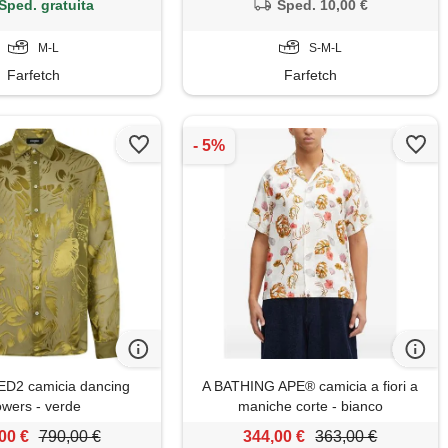
Sped. gratuita
Sped. 10,00 €
M-L
S-M-L
Farfetch
Farfetch
2 camicia dancing
A BATHING APE® camicia a fiori a
owers - verde
maniche corte - bianco
00 €
790,00 €
344,00 €
363,00 €