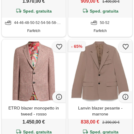
1.970,00 €
909,00 €
1.400,00 €
Sped. gratuita
Sped. gratuita
44-46-48-50-52-54-56-58-60-62-64
50-52
Farfetch
Farfetch
ETRO blazer monopetto in
Lanvin blazer pesante -
tweed - rosso
marrone
1.450,00 €
838,00 €
2.390,00 €
Sped. gratuita
Sped. gratuita