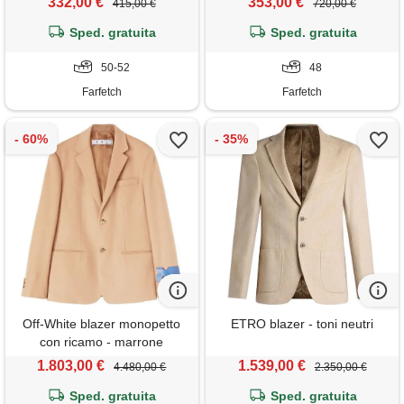
332,00 €
353,00 €
415,00 €
720,00 €
Sped. gratuita
Sped. gratuita
50-52
48
Farfetch
Farfetch
Off-White blazer monopetto
ETRO blazer - toni neutri
con ricamo - marrone
1.803,00 €
1.539,00 €
4.480,00 €
2.350,00 €
Sped. gratuita
Sped. gratuita