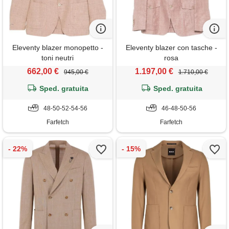
Eleventy blazer monopetto -
Eleventy blazer con tasche -
toni neutri
rosa
662,00 €
1.197,00 €
945,00 €
1.710,00 €
Sped. gratuita
Sped. gratuita
48-50-52-54-56
46-48-50-56
Farfetch
Farfetch