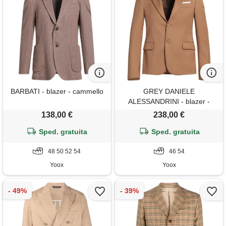
BARBATI - blazer - cammello
GREY DANIELE
ALESSANDRINI - blazer -
cammello
138,00 €
238,00 €
Sped. gratuita
Sped. gratuita
48 50 52 54
46 54
Yoox
Yoox