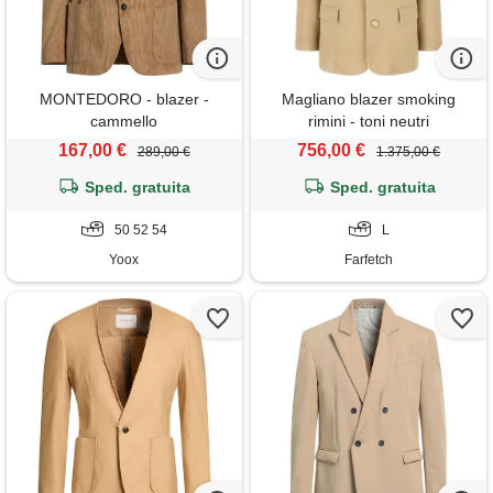
MONTEDORO - blazer -
Magliano blazer smoking
cammello
rimini - toni neutri
167,00 €
756,00 €
289,00 €
1.375,00 €
Sped. gratuita
Sped. gratuita
50 52 54
L
Yoox
Farfetch