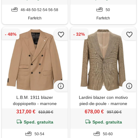
46-48-50-52-54-56-58
50
Farfetch
Farfetch
L.B.M. 1911 blazer
Lardini blazer con motivo
doppiopetto - marrone
pied-de-poule - marrone
317,00 €
678,00 €
610,00 €
997,00 €
Sped. gratuita
Sped. gratuita
50-54
50-60