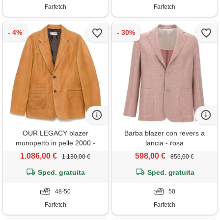
Farfetch
Farfetch
OUR LEGACY blazer
Barba blazer con revers a
monopetto in pelle 2000 -
lancia - rosa
marrone
1.086,00 €
598,00 €
1.130,00 €
855,00 €
Sped. gratuita
Sped. gratuita
48-50
50
Farfetch
Farfetch