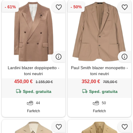
Lardini blazer doppiopetto -
Paul Smith blazer monopetto -
toni neutri
toni neutri
450,00 €
352,00 €
1.155,00 €
705,00 €
Sped. gratuita
Sped. gratuita
44
50
Farfetch
Farfetch