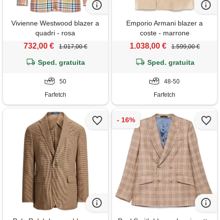
Vivienne Westwood blazer a
Emporio Armani blazer a
quadri - rosa
coste - marrone
732,00 €
1.038,00 €
1.017,00 €
1.599,00 €
Sped. gratuita
Sped. gratuita
50
48-50
Farfetch
Farfetch