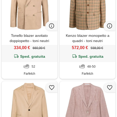
Tonello blazer avvitato
Kenzo blazer monopetto a
doppiopetto - toni neutri
quadri - toni neutri
334,00 €
572,00 €
660,00 €
938,00 €
Sped. gratuita
Sped. gratuita
52
48-50
Farfetch
Farfetch