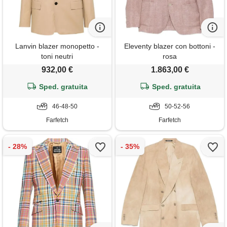
Lanvin blazer monopetto -
Eleventy blazer con bottoni -
toni neutri
rosa
932,00 €
1.863,00 €
Sped. gratuita
Sped. gratuita
46-48-50
50-52-56
Farfetch
Farfetch