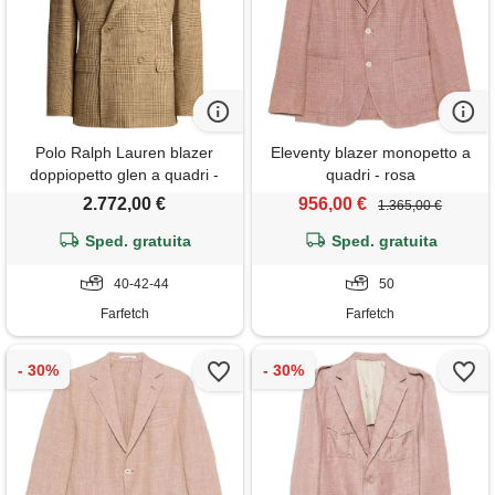
Polo Ralph Lauren blazer
Eleventy blazer monopetto a
doppiopetto glen a quadri -
quadri - rosa
toni neutri
2.772,00 €
956,00 €
1.365,00 €
Sped. gratuita
Sped. gratuita
40-42-44
50
Farfetch
Farfetch