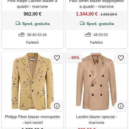
Polo Ralph Lauren blazer a
Paul Smith blazer doppiopetto
quadri - marrone
a quadri - marrone
962,00 €
1.344,00 €
1.592,00 €
Sped. gratuita
Sped. gratuita
38-40-42-44
48-50-52
Farfetch
Farfetch
Philipp Plein blazer monopetto
Lardini blazer special -
- toni neutri
marrone