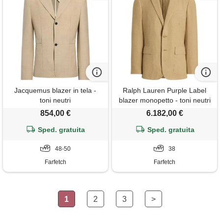
Jacquemus blazer in tela -
Ralph Lauren Purple Label
toni neutri
blazer monopetto - toni neutri
854,00 €
6.182,00 €
Sped. gratuita
Sped. gratuita
48-50
38
Farfetch
Farfetch
1
2
3
>