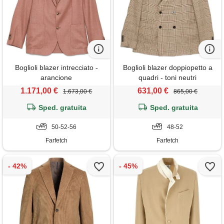
Boglioli blazer intrecciato -
Boglioli blazer doppiopetto a
arancione
quadri - toni neutri
1.171,00 €
631,00 €
1.673,00 €
865,00 €
Sped. gratuita
Sped. gratuita
50-52-56
48-52
Farfetch
Farfetch