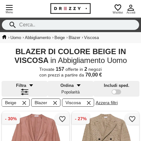
Menu
Wishlist
Accedi
›
›
›
›
›
Uomo
Abbigliamento
Beige
Blazer
Viscosa
BLAZER DI COLORE BEIGE IN
VISCOSA
in Abbigliamento Uomo
157
2
Trovate
offerte in
negozi
70,00 €
con prezzi a partire da
Filtra
Ordina
Includi sped.
Popolarità
Beige
Blazer
Viscosa
Azzera filtri