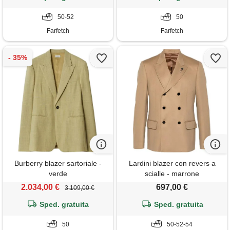
50-52
50
Farfetch
Farfetch
Burberry blazer sartoriale -
Lardini blazer con revers a
verde
scialle - marrone
2.034,00 €
697,00 €
3.109,00 €
Sped. gratuita
Sped. gratuita
50
50-52-54