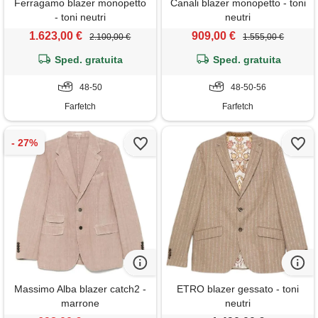
Ferragamo blazer monopetto
Canali blazer monopetto - toni
- toni neutri
neutri
1.623,00 €
909,00 €
2.100,00 €
1.555,00 €
Sped. gratuita
Sped. gratuita
48-50
48-50-56
Farfetch
Farfetch
Massimo Alba blazer catch2 -
ETRO blazer gessato - toni
marrone
neutri