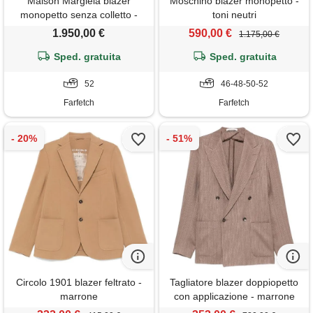
Maison Margiela blazer
Moschino blazer monopetto -
monopetto senza colletto -
toni neutri
toni neutri
1.950,00 €
590,00 €
1.175,00 €
Sped. gratuita
Sped. gratuita
52
46-48-50-52
Farfetch
Farfetch
Circolo 1901 blazer feltrato -
Tagliatore blazer doppiopetto
marrone
con applicazione - marrone