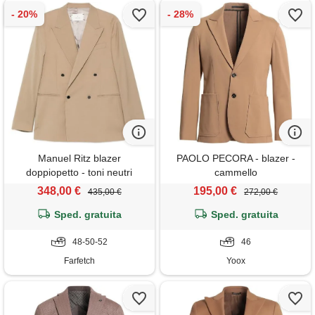
Manuel Ritz blazer
PAOLO PECORA - blazer -
doppiopetto - toni neutri
cammello
348,00 €
195,00 €
435,00 €
272,00 €
Sped. gratuita
Sped. gratuita
48-50-52
46
Farfetch
Yoox