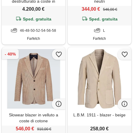
destrutturato a coste in
neutri
cotone e cashmere con
4.200,00 €
344,00 €
546,00 €
revers ampi a lancia e bottoni
in metallo - toni neutri
Sped. gratuita
Sped. gratuita
46-48-50-52-54-56-58
L
Farfetch
Farfetch
Slowear blazer in velluto a
L.B.M. 1911 - blazer - beige
coste di cotone
546,00 €
258,00 €
910,00 €