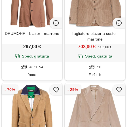
DRUMOHR - blazer - marrone
Tagliatore blazer a coste -
marrone
297,00 €
703,00 €
902,00 €
Sped. gratuita
Sped. gratuita
48 50 54
50
Yoox
Farfetch