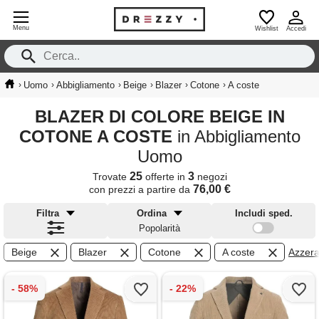
Menu
Wishlist
Accedi
›
›
›
›
›
›
Uomo
Abbigliamento
Beige
Blazer
Cotone
A coste
BLAZER DI COLORE BEIGE IN
COTONE A COSTE
in Abbigliamento
Uomo
25
3
Trovate
offerte in
negozi
76,00 €
con prezzi a partire da
Filtra
Ordina
Includi sped.
Popolarità
Beige
Blazer
Cotone
A coste
Azzera 