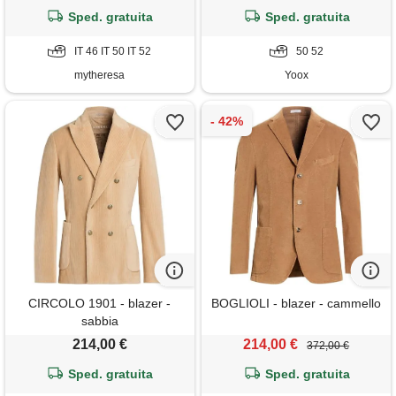
Sped. gratuita
Sped. gratuita
IT 46 IT 50 IT 52
50 52
mytheresa
Yoox
CIRCOLO 1901 - blazer -
BOGLIOLI - blazer - cammello
sabbia
214,00 €
214,00 €
372,00 €
Sped. gratuita
Sped. gratuita