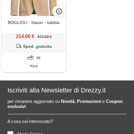
BOGLIOLI - blazer - sabbia
214,00 €
372,00 €
Sped. gratuita
48
Yoox
Iscriviti alla Newsletter di Drezzy.it
per rimanere aggiornato su
Novità
,
Promozioni
e
Coupon
esclusivi
A cosa sei interessato?