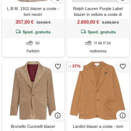
L.B.M. 1911 blazer a coste -
Ralph Lauren Purple Label
toni neutri
blazer in velluto a coste di
cotone
357,00 €
2.600,00 €
519,00 €
3.250,00 €
Sped. gratuita
Sped. gratuita
50
IT 48 IT 54
Farfetch
mytheresa
Brunello Cucinelli blazer
Lardini blazer a coste - toni