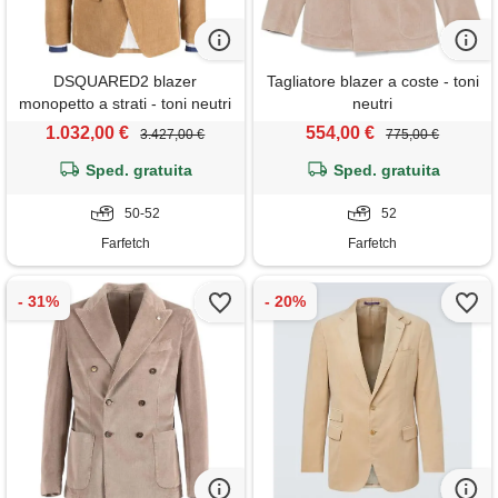
DSQUARED2 blazer
Tagliatore blazer a coste - toni
monopetto a strati - toni neutri
neutri
1.032,00 €
554,00 €
3.427,00 €
775,00 €
Sped. gratuita
Sped. gratuita
50-52
52
Farfetch
Farfetch