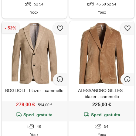
52 54
46 50 52 54
Yoox
Yoox
BOGLIOLI - blazer - cammello
ALESSANDRO GILLES -
blazer - cammello
279,00 €
225,00 €
594,00 €
Sped. gratuita
Sped. gratuita
48
54
Yoox
Yoox