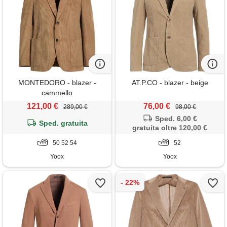
MONTEDORO - blazer -
AT.P.CO - blazer - beige
cammello
121,00 €
76,00 €
289,00 €
98,00 €
Sped. 6,00 €
Sped. gratuita
gratuita oltre 120,00 €
50 52 54
52
Yoox
Yoox