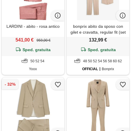
LARDINI - abito - rosa antico
bonprix abito da sposo con
gilet e cravatta, regular fit (set
4 pezzi)-marrone
541,00 €
132,99 €
959,00 €
Sped. gratuita
Sped. gratuita
50 52 54
48 50 52 54 56 58 60 62
Yoox
OFFICIAL
Bonprix