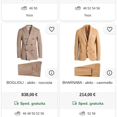
46 50
48 52 54 56
Yoox
Yoox
BOGLIOLI - abito - nocciola
BHARNABA - abito - cammello
838,00 €
214,00 €
Sped. gratuita
Sped. gratuita
46 48 50 52 56
52 56