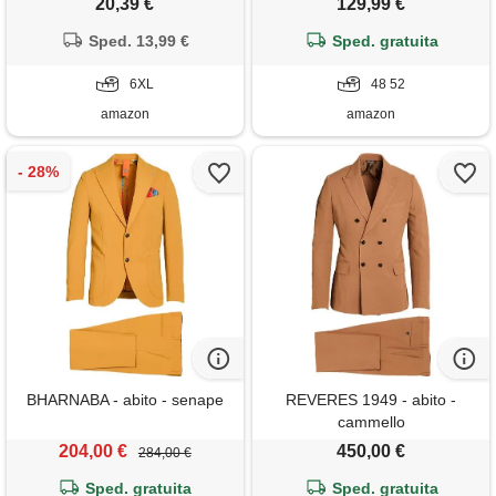
20,39 €
129,99 €
un bottone giacca e pantaloni
lancia pantaloni pinces fondo
manica lunga abiti da lavoro
Sped. 13,99 €
largo baggy casual vari colori
Sped. gratuita
dinner classica blazer vintage
(it, numero, 52, regular,
per matrimoni e affari
6XL
regular, beige)
48 52
amazon
amazon
BHARNABA - abito - senape
REVERES 1949 - abito -
cammello
204,00 €
450,00 €
284,00 €
Sped. gratuita
Sped. gratuita