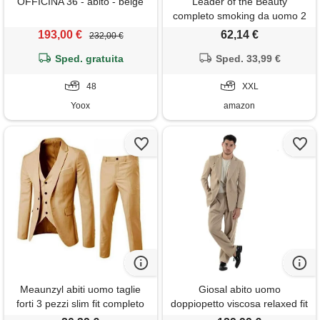
OFFICINA 36 - abito - beige
Leader of the Beauty
completo smoking da uomo 2
pezzi doppiopetto slim fit a
193,00 €
62,14 €
232,00 €
righe set per feste matrimoni
Sped. gratuita
giacca e pantaloni, cachi, xxl
Sped. 33,99 €
48
XXL
Yoox
amazon
Meaunzyl abiti uomo taglie
Giosal abito uomo
forti 3 pezzi slim fit completo
doppiopetto viscosa relaxed fit
formale suit tinta unita vestito
completo giacca rever a