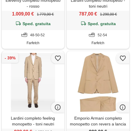
Eleventy completo monopetto
Lardini completo monopetto -
- rosso
toni neutri
1.009,00 €
787,00 €
1.770,00 €
1.290,00 €
Sped. gratuita
Sped. gratuita
48-50-52
52-54
Farfetch
Farfetch
Lardini completo feeling
Emporio Armani completo
monopetto - toni neutri
monopetto con revers a lancia
- marrone