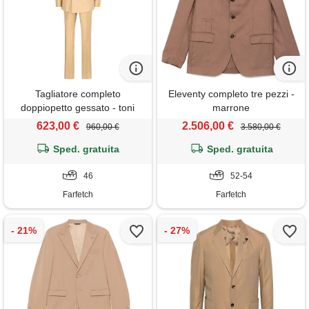
Tagliatore completo
Eleventy completo tre pezzi -
doppiopetto gessato - toni
marrone
neutri
623,00 €
2.506,00 €
960,00 €
3.580,00 €
Sped. gratuita
Sped. gratuita
46
52-54
Farfetch
Farfetch