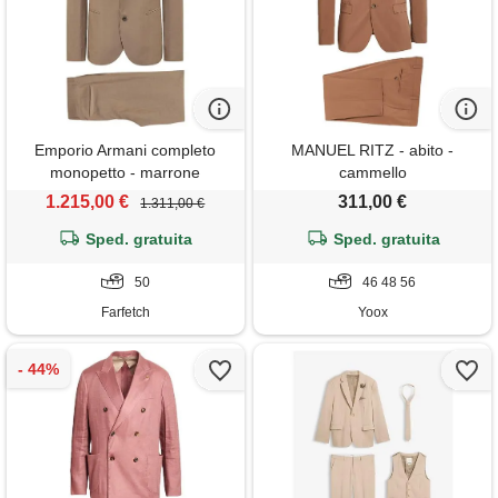
Emporio Armani completo
MANUEL RITZ - abito -
monopetto - marrone
cammello
1.215,00 €
311,00 €
1.311,00 €
Sped. gratuita
Sped. gratuita
50
46 48 56
Farfetch
Yoox