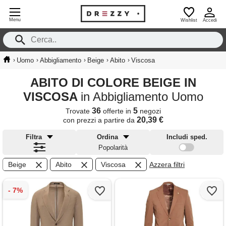
Menu
Wishlist
Accedi
›
›
›
›
›
Uomo
Abbigliamento
Beige
Abito
Viscosa
ABITO DI COLORE BEIGE IN
VISCOSA
in Abbigliamento Uomo
36
5
Trovate
offerte in
negozi
20,39 €
con prezzi a partire da
Filtra
Ordina
Includi sped.
Popolarità
Beige
Abito
Viscosa
Azzera filtri