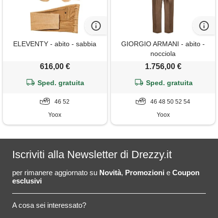
ELEVENTY - abito - sabbia
GIORGIO ARMANI - abito -
nocciola
616,00 €
1.756,00 €
Sped. gratuita
Sped. gratuita
46 52
46 48 50 52 54
Yoox
Yoox
Iscriviti alla Newsletter di Drezzy.it
per rimanere aggiornato su
Novità
,
Promozioni
e
Coupon
esclusivi
A cosa sei interessato?