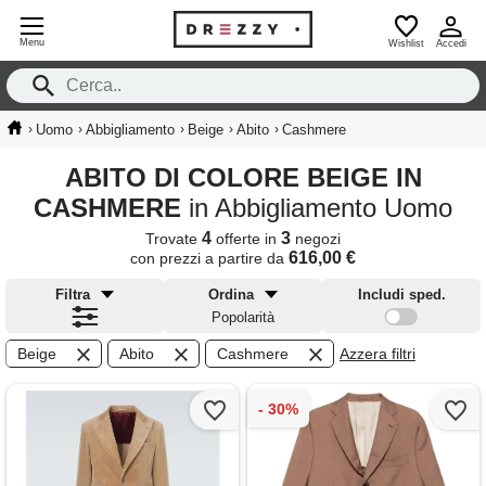
Menu
Wishlist
Accedi
›
›
›
›
›
Uomo
Abbigliamento
Beige
Abito
Cashmere
ABITO DI COLORE BEIGE IN
CASHMERE
in Abbigliamento Uomo
4
3
Trovate
offerte in
negozi
616,00 €
con prezzi a partire da
Filtra
Ordina
Includi sped.
Popolarità
Beige
Abito
Cashmere
Azzera filtri