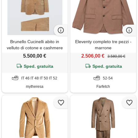
Brunello Cucinelli abito in
Eleventy completo tre pezzi -
velluto di cotone e cashmere
marrone
a coste
5.500,00 €
2.506,00 €
3.580,00 €
Sped. gratuita
Sped. gratuita
IT 46 IT 48 IT 50 IT 52
52-54
mytheresa
Farfetch