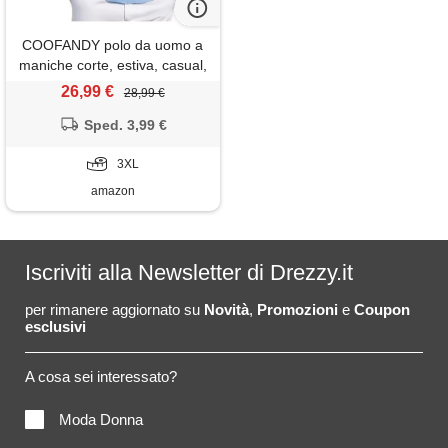
COOFANDY polo da uomo a
maniche corte, estiva, casual,
con bottoni, in maglia,
26,99 €
28,99 €
maglietta da golf, azzurro, 3xl
Sped. 3,99 €
3XL
amazon
Iscriviti alla Newsletter di Drezzy.it
per rimanere aggiornato su
Novità
,
Promozioni
e
Coupon
esclusivi
A cosa sei interessato?
Moda Donna