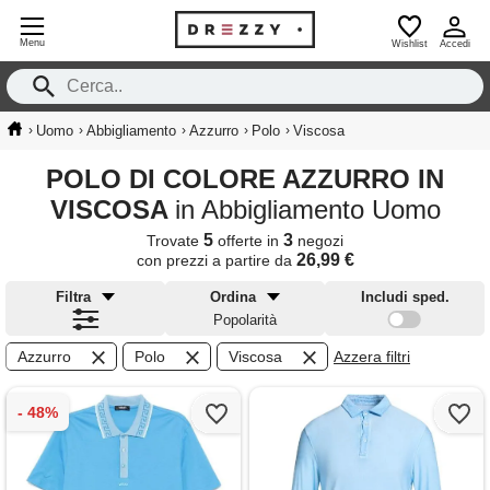
Menu
Wishlist
Accedi
›
›
›
›
›
Uomo
Abbigliamento
Azzurro
Polo
Viscosa
POLO DI COLORE AZZURRO IN
VISCOSA
in Abbigliamento Uomo
5
3
Trovate
offerte in
negozi
26,99 €
con prezzi a partire da
Filtra
Ordina
Includi sped.
Popolarità
Azzurro
Polo
Viscosa
Azzera filtri