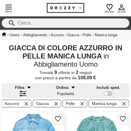
Menu
Wishlist
Accedi
›
›
›
›
›
›
Uomo
Abbigliamento
Azzurro
Giacca
Pelle
Manica lunga
GIACCA DI COLORE AZZURRO IN
PELLE MANICA LUNGA
in
Abbigliamento Uomo
9
2
Trovate
offerte in
negozi
108,00 €
con prezzi a partire da
Filtra
Ordina
Includi sped.
Popolarità
Azzurro
Giacca
Pelle
Manica lunga