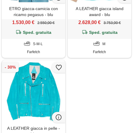
ETRO giacca-camicia con
A LEATHER giacca island
ricamo pegasus - blu
award - blu
1.530,00 €
2.628,00 €
2.550,00 €
3.753,00 €
Sped. gratuita
Sped. gratuita
S-M-L
M
Farfetch
Farfetch
A LEATHER giacca in pelle -