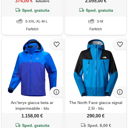
374,00 €
2.055,00 €
620,00 €
Sped. gratuita
Sped. gratuita
S-XXL-XL-M-L
S-M
Farfetch
Farfetch
Arc'teryx giacca beta ar
The North Face giacca signal
impermeabile - blu
2,5l - blu
1.158,00 €
290,00 €
Sped. gratuita
Sped. 8,00 €