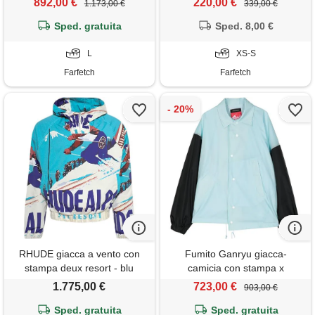
892,00 €
220,00 €
1.173,00 €
339,00 €
Sped. gratuita
Sped. 8,00 €
L
XS-S
Farfetch
Farfetch
RHUDE giacca a vento con
Fumito Ganryu giacca-
stampa deux resort - blu
camicia con stampa x
phenomenon - blu
1.775,00 €
723,00 €
903,00 €
Sped. gratuita
Sped. gratuita