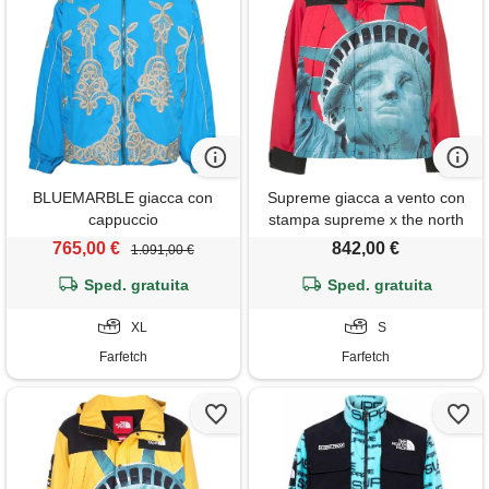
BLUEMARBLE giacca con
Supreme giacca a vento con
cappuccio
stampa supreme x the north
face - rosso
765,00 €
842,00 €
1.091,00 €
Sped. gratuita
Sped. gratuita
XL
S
Farfetch
Farfetch