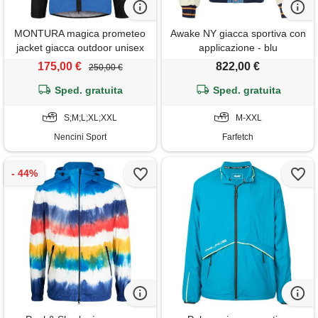
MONTURA magica prometeo
Awake NY giacca sportiva con
jacket giacca outdoor unisex
applicazione - blu
175,00 €
822,00 €
250,00 €
Sped. gratuita
Sped. gratuita
S;M;L;XL;XXL
M-XXL
Nencini Sport
Farfetch