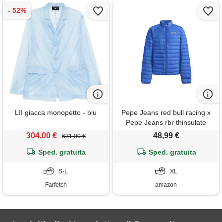
LII giacca monopetto - blu
Pepe Jeans red bull racing x
Pepe Jeans rbr thinsulate
jacket giacca, blue (electric
304,00 €
48,99 €
631,00 €
blue), xl uomo
Sped. gratuita
Sped. gratuita
S-L
XL
Farfetch
amazon