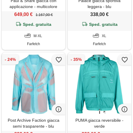
Paul & Shark giacca con
Palace giacca sportiva
applicazione - multicolore
leggera - blu
649,00 €
338,00 €
1.167,00 €
Sped. gratuita
Sped. gratuita
M-XL
XL
Farfetch
Farfetch
Post Archive Faction giacca
PUMA giacca reversibile -
semi trasparente - blu
verde