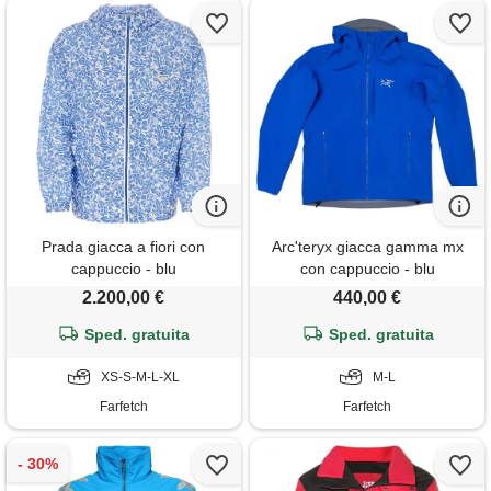
Prada giacca a fiori con
Arc'teryx giacca gamma mx
cappuccio - blu
con cappuccio - blu
2.200,00 €
440,00 €
Sped. gratuita
Sped. gratuita
XS-S-M-L-XL
M-L
Farfetch
Farfetch