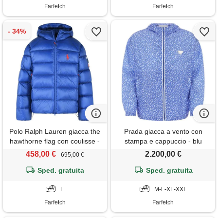
Farfetch
Farfetch
Polo Ralph Lauren giacca the
Prada giacca a vento con
hawthorne flag con coulisse -
stampa e cappuccio - blu
blu
458,00 €
2.200,00 €
695,00 €
Sped. gratuita
Sped. gratuita
L
M-L-XL-XXL
Farfetch
Farfetch