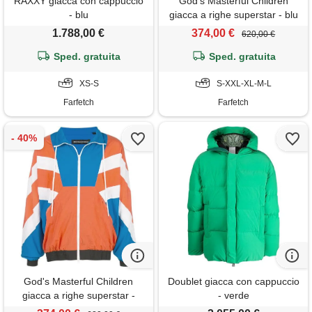
RAXXY giacca con cappuccio
God's Masterful Children
- blu
giacca a righe superstar - blu
1.788,00 €
374,00 €
620,00 €
Sped. gratuita
Sped. gratuita
XS-S
S-XXL-XL-M-L
Farfetch
Farfetch
God's Masterful Children
Doublet giacca con cappuccio
giacca a righe superstar -
- verde
arancione