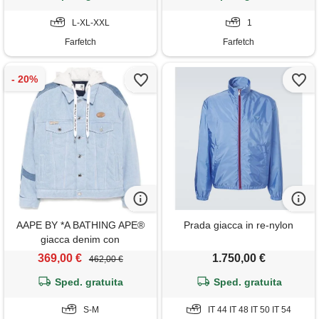
L-XL-XXL
1
Farfetch
Farfetch
AAPE BY *A BATHING APE®
Prada giacca in re-nylon
giacca denim con
applicazione logo - blu
369,00 €
1.750,00 €
462,00 €
Sped. gratuita
Sped. gratuita
S-M
IT 44 IT 48 IT 50 IT 54