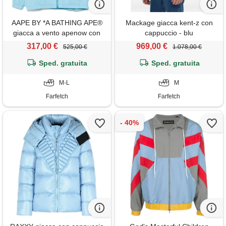
AAPE BY *A BATHING APE®
Mackage giacca kent-z con
giacca a vento apenow con
cappuccio - blu
logo - blu
317,00 €
969,00 €
525,00 €
1.078,00 €
Sped. gratuita
Sped. gratuita
M-L
M
Farfetch
Farfetch