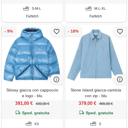
S-M-L
M-L-XL
Farfetch
Farfetch
Stüssy giacca con cappuccio
Stone Island giacca-camicia
e logo - blu
con zip - blu
391,00 €
379,00 €
430,00 €
465,00 €
Sped. gratuita
Sped. gratuita
XS
S