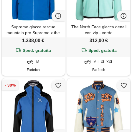
Supreme giacca rescue
The North Face giacca denali
mountain pro Supreme x the
con zip - verde
north face summit series - blu
1.338,00 €
312,00 €
Sped. gratuita
Sped. gratuita
M
M-L-XL-XXL
Farfetch
Farfetch