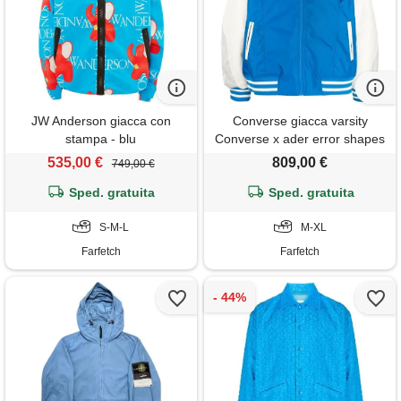
JW Anderson giacca con
Converse giacca varsity
stampa - blu
Converse x ader error shapes
- blu
535,00 €
809,00 €
749,00 €
Sped. gratuita
Sped. gratuita
S-M-L
M-XL
Farfetch
Farfetch