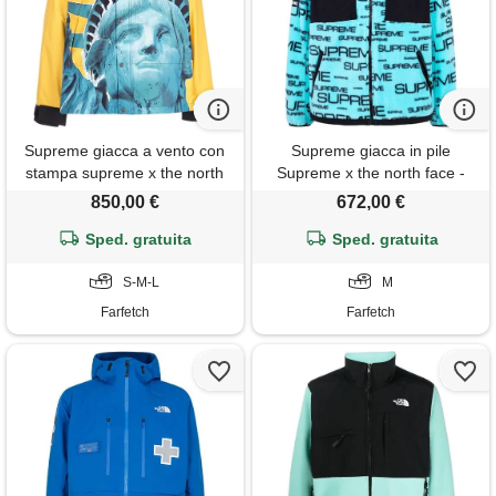
Supreme giacca a vento con
Supreme giacca in pile
stampa supreme x the north
Supreme x the north face -
face - giallo
blu
850,00 €
672,00 €
Sped. gratuita
Sped. gratuita
S-M-L
M
Farfetch
Farfetch