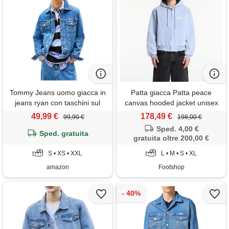
Tommy Jeans uomo giacca in
Patta giacca Patta peace
jeans ryan con taschini sul
canvas hooded jacket unisex
petto, blu (denim medium), xxl
ight bue denim
49,99 €
178,49 €
99,90 €
198,00 €
Sped. 4,00 €
Sped. gratuita
gratuita oltre 200,00 €
S • XS • XXL
L • M • S • XL
amazon
Footshop