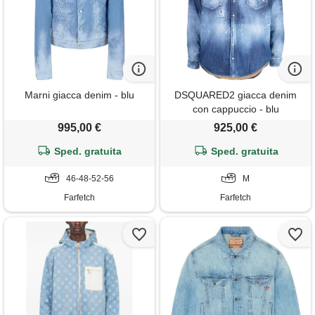
Marni giacca denim - blu
DSQUARED2 giacca denim
con cappuccio - blu
995,00 €
925,00 €
Sped. gratuita
Sped. gratuita
46-48-52-56
M
Farfetch
Farfetch