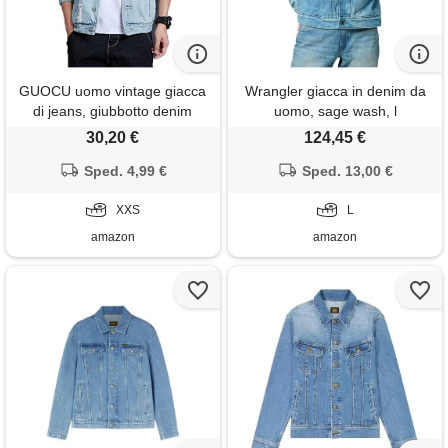
GUOCU uomo vintage giacca
Wrangler giacca in denim da
di jeans, giubbotto denim
uomo, sage wash, l
manica lunga cappotto
30,20 €
124,45 €
oversize azzurro xxs
Sped. 4,99 €
Sped. 13,00 €
XXS
L
amazon
amazon