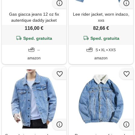
Gas giacca jeans 12 oz fix
Lee rider jacket, worn indaco,
autentique daddy jacket
xxs
251263031179 blu chiaro blu
116,00 €
82,66 €
Sped. gratuita
Sped. gratuita
--
S • XL • XXS
amazon
amazon