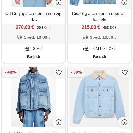
Off Duty giacca denim con zip
Diesel giacca denim d-seron-
- blu
fsi - blu
270,00 €
215,00 €
384,00 €
450,00 €
Sped. 18,00 €
Sped. 18,00 €
S-M-L
S-M-L-XL-XXL
Farfetch
Farfetch