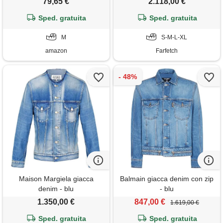
79,65 €
2.118,00 €
Sped. gratuita
Sped. gratuita
M
S-M-L-XL
amazon
Farfetch
Maison Margiela giacca
Balmain giacca denim con zip
denim - blu
- blu
1.350,00 €
847,00 €
1.619,00 €
Sped. gratuita
Sped. gratuita