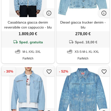
Casablanca giacca denim
Diesel giacca trucker denim -
reversibile con cappuccio - blu
blu
1.809,00 €
278,00 €
Sped. gratuita
Sped. 18,00 €
M-L-XXL-3XL
XS-S-M-L-XL-XXL
Farfetch
Farfetch