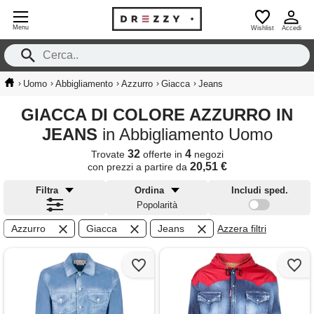
Menu
Wishlist
Accedi
›
›
›
›
›
Uomo
Abbigliamento
Azzurro
Giacca
Jeans
GIACCA DI COLORE AZZURRO IN
JEANS
in Abbigliamento Uomo
32
4
Trovate
offerte in
negozi
20,51 €
con prezzi a partire da
Filtra
Ordina
Includi sped.
Popolarità
Azzurro
Giacca
Jeans
Azzera filtri