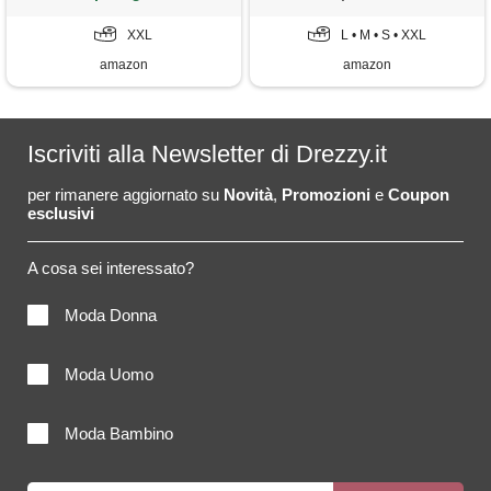
cappotto, blu, s
XXL
L • M • S • XXL
amazon
amazon
Iscriviti alla Newsletter di Drezzy.it
per rimanere aggiornato su
Novità
,
Promozioni
e
Coupon
esclusivi
A cosa sei interessato?
Moda Donna
Moda Uomo
Moda Bambino