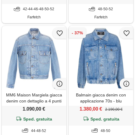
42-44-46-48-50-52
48-50-52
Farfetch
Farfetch
MM6 Maison Margiela giacca
Balmain giacca denim con
denim con dettaglio a 4 punti
applicazione 70s - blu
di cucitura - blu
1.090,00 €
1.380,00 €
2.190,00 €
Sped. gratuita
Sped. gratuita
44-48-52
48-50