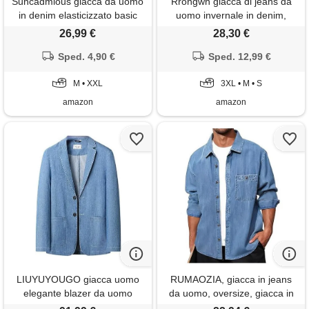
Suncadmious giacca da uomo
Rrongwn giacca di jeans da
in denim elasticizzato basic
uomo invernale in denim,
primavera e autunno giacca
calda imbottitura, alla moda,
26,99 €
28,30 €
da lavoro casual di
con rivestimento in pelliccia,
bell'aspetto giacca a maniche
Sped. 4,90 €
casual, tinta unita, per le
Sped. 12,99 €
lunghe giacca leggera con
mezze stagioni, antivento,
tasche (azzurro, m)
M • XXL
bu2, s
3XL • M • S
amazon
amazon
LIUYUYOUGO giacca uomo
RUMAOZIA, giacca in jeans
elegante blazer da uomo
da uomo, oversize, giacca in
elegante casual giacca da
denim, manica lunga, top