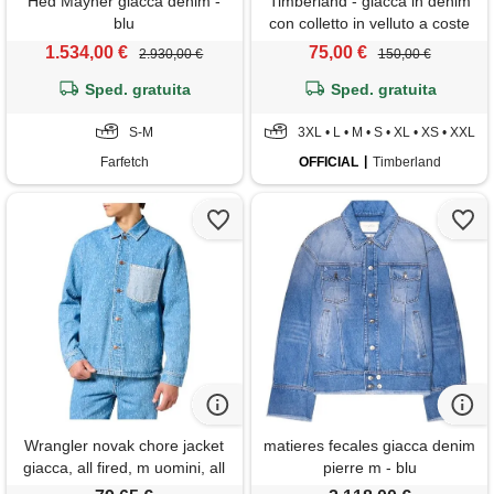
Hed Mayner giacca denim -
Timberland - giacca in denim
blu
con colletto in velluto a coste
all gender in blu chiaro, blu,
1.534,00 €
75,00 €
2.930,00 €
150,00 €
taglia: 3xl
Sped. gratuita
Sped. gratuita
S-M
3XL • L • M • S • XL • XS • XXL
Farfetch
OFFICIAL
Timberland
Wrangler novak chore jacket
matieres fecales giacca denim
giacca, all fired, m uomini, all
pierre m - blu
fired, m