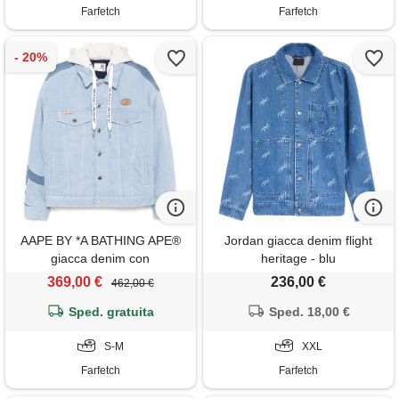
Farfetch
Farfetch
AAPE BY *A BATHING APE®
Jordan giacca denim flight
giacca denim con
heritage - blu
applicazione logo - blu
369,00 €
236,00 €
462,00 €
Sped. gratuita
Sped. 18,00 €
S-M
XXL
Farfetch
Farfetch