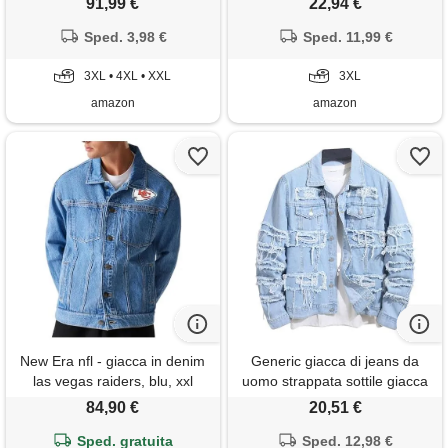
91,99 €
22,94 €
abito in denim taglie forti
button down, per primavera e
blazer in denim di cotone
Sped. 3,98 €
autunno, giacca in jeans,
Sped. 11,99 €
cappotti due bottoni leggeri
casual, giacca da transizione,
cappotti sportivi morbidi e
3XL • 4XL • XXL
giacca da cowboy,
3XL
comodi jeans l
abbigliamento
amazon
amazon
New Era nfl - giacca in denim
Generic giacca di jeans da
las vegas raiders, blu, xxl
uomo strappata sottile giacca
di jeans streetwear cappotto
84,90 €
20,51 €
slim fit trucker giacche
Sped. gratuita
classico casual denim
Sped. 12,98 €