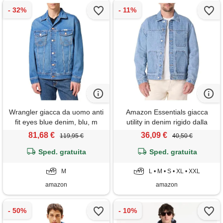
Wrangler giacca da uomo anti
Amazon Essentials giacca
fit eyes blue denim, blu, m
utility in denim rigido dalla
vestibilità rilassata uomo, blu
81,68 €
36,09 €
119,95 €
40,50 €
vintage, l
Sped. gratuita
Sped. gratuita
M
L • M • S • XL • XXL
amazon
amazon