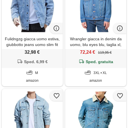
Fulidngzg giacca uomo estiva,
Wrangler giacca in denim da
giubbotto jeans uomo slim fit
uomo, blu eyes blu, taglia xl,
maniche lunghe con collo
blue eyes blue, xl
32,98 €
72,24 €
119,95 €
rivoltato e tasche giacca da
lavoro comode casual
Sped. 6,99 €
Sped. gratuita
moderno primavera autunno
con bottoni metallici​
M
3XL • XL
amazon
amazon