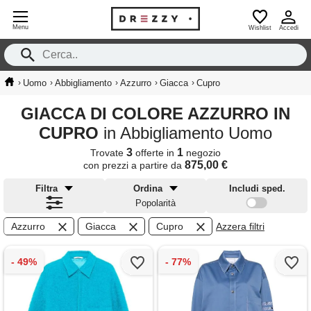
Menu
Wishlist
Accedi
›
›
›
›
›
Uomo
Abbigliamento
Azzurro
Giacca
Cupro
GIACCA DI COLORE AZZURRO IN
CUPRO
in Abbigliamento Uomo
3
1
Trovate
offerte in
negozio
875,00 €
con prezzi a partire da
Filtra
Ordina
Includi sped.
Popolarità
Azzurro
Giacca
Cupro
Azzera filtri