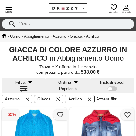
Menu
Wishlist
Accedi
›
›
›
›
›
Uomo
Abbigliamento
Azzurro
Giacca
Acrilico
GIACCA DI COLORE AZZURRO IN
ACRILICO
in Abbigliamento Uomo
2
1
Trovate
offerte in
negozio
538,00 €
con prezzi a partire da
Filtra
Ordina
Includi sped.
Popolarità
Azzurro
Giacca
Acrilico
Azzera filtri