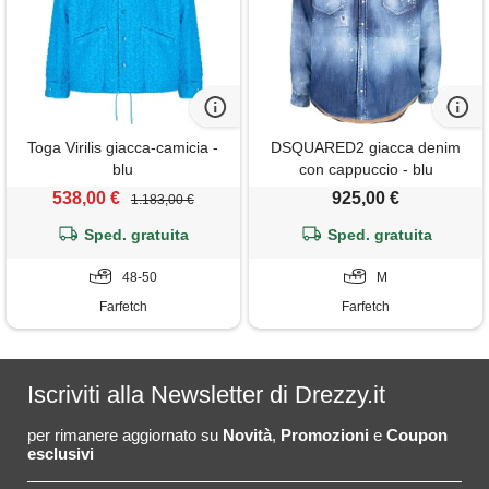
Toga Virilis giacca-camicia -
DSQUARED2 giacca denim
blu
con cappuccio - blu
538,00 €
925,00 €
1.183,00 €
Sped. gratuita
Sped. gratuita
48-50
M
Farfetch
Farfetch
Iscriviti alla Newsletter di Drezzy.it
per rimanere aggiornato su
Novità
,
Promozioni
e
Coupon
esclusivi