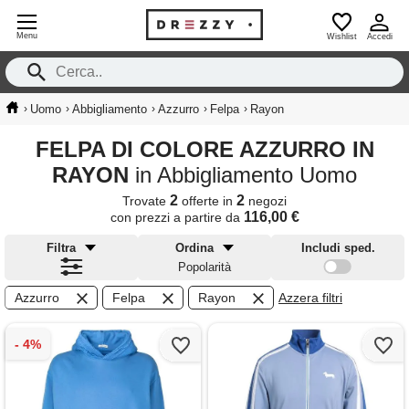
Menu
Wishlist
Accedi
›
›
›
›
›
Uomo
Abbigliamento
Azzurro
Felpa
Rayon
FELPA DI COLORE AZZURRO IN
RAYON
in Abbigliamento Uomo
2
2
Trovate
offerte in
negozi
116,00 €
con prezzi a partire da
Filtra
Ordina
Includi sped.
Popolarità
Azzurro
Felpa
Rayon
Azzera filtri