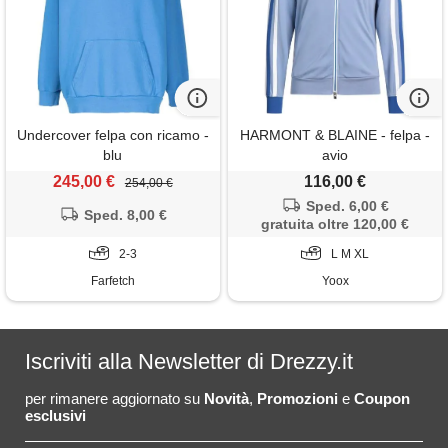
Undercover felpa con ricamo -
HARMONT & BLAINE - felpa -
blu
avio
245,00 €
116,00 €
254,00 €
Sped. 6,00 €
Sped. 8,00 €
gratuita oltre 120,00 €
2-3
L M XL
Farfetch
Yoox
Iscriviti alla Newsletter di Drezzy.it
per rimanere aggiornato su
Novità
,
Promozioni
e
Coupon
esclusivi