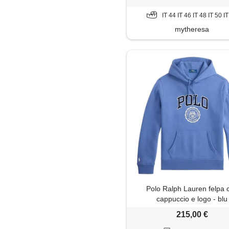
IT 44 IT 46 IT 48 IT 50 I
mytheresa
Polo Ralph Lauren felpa 
cappuccio e logo - blu
215,00 €