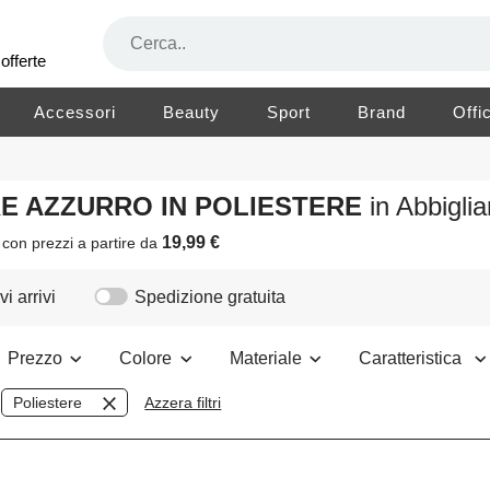
offerte
Accessori
Beauty
Sport
Brand
Offi
RE AZZURRO IN POLIESTERE
in Abbigl
19,99 €
i
con prezzi a partire da
i arrivi
Spedizione gratuita
Prezzo
Colore
Materiale
Caratteristica
Poliestere
Azzera filtri