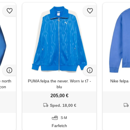
 north
PUMA felpa the never. Worn iv t7 -
Nike felpa 
icon
blu
205,00 €
Sped. 18,00 €
S-M
Farfetch