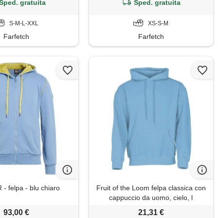
Sped. gratuita
Sped. gratuita
S-M-L-XXL
XS-S-M
Farfetch
Farfetch
 felpa - blu chiaro
Fruit of the Loom felpa classica con
cappuccio da uomo, cielo, l
93,00 €
21,31 €