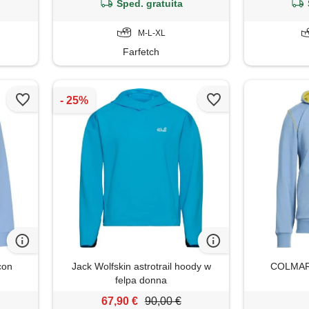
Sped. gratuita
M-L-XL
Farfetch
con
Jack Wolfskin astrotrail hoody w
COLMAR -
felpa donna
67,90 €
90,00 €