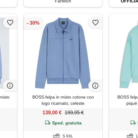
Farfetch
OFFICI
misto
BOSS felpa in misto cotone con
BOSS felpa 
logo ricamato, celeste
piqué
139,00 €
199,95 €
Sped. gratuita
S XXL