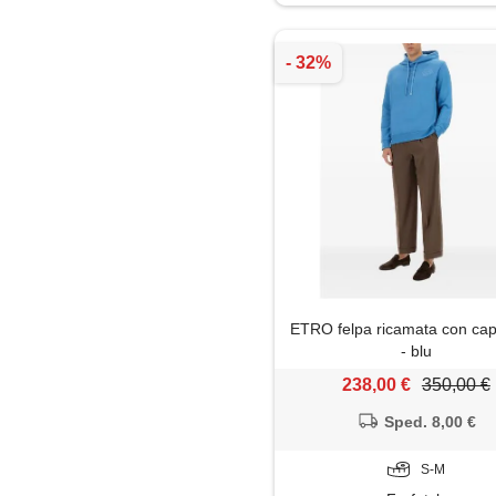
Maglia
Maglietta
Maglione
Pantaloni
Parka
Piumino
ETRO felpa ricamata con ca
Polo
- blu
238,00 €
350,00 €
Shorts
Sped. 8,00 €
Soprabito
S-M