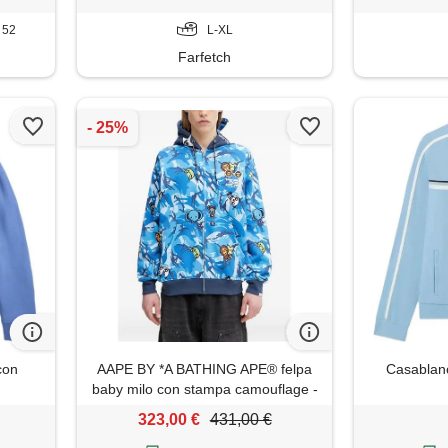
T 52
L-XL
Farfetch
con
AAPE BY *A BATHING APE® felpa
Casablanc
baby milo con stampa camouflage -
blu
323,00 €
431,00 €