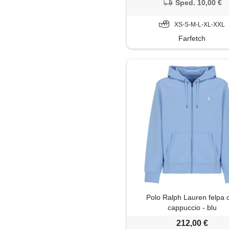
Sped. 10,00 €
XS-S-M-L-XL-XXL
Farfetch
Polo Ralph Lauren felpa 
cappuccio - blu
212,00 €