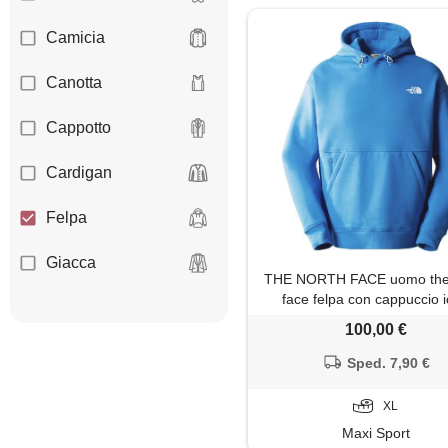
Camicia
Canotta
Cappotto
Cardigan
Felpa
Giacca
THE NORTH FACE uomo the
face felpa con cappuccio 
Gilet
100,00 €
Giubbotto
Sped. 7,90 €
Impermeabile
XL
Maxi Sport
Jeans