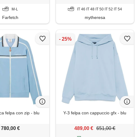
M-L
IT 46 IT 48 IT 50 IT 52 IT 54
Farfetch
mytheresa
a felpa con zip - blu
Y-3 felpa con cappuccio gfx - blu
780,00 €
489,00 €
651,00 €