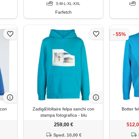
S-M-L-XL-XXL
Farfetch
 con
Zadig&Voltaire felpa sanchi con
Botter fe
stampa fotografica - blu
259,00 €
512,0
Sped. 10,00 €