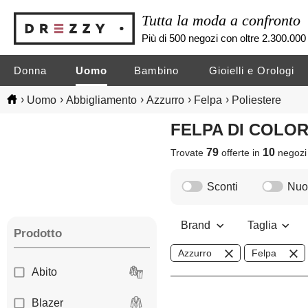
Tutta la moda a confronto
Più di 500 negozi con oltre 2.300.000 
Donna
Uomo
Bambino
Gioielli e Orologi
›
›
›
›
›
Uomo
Abbigliamento
Azzurro
Felpa
Poliestere
FELPA DI COLO
79
10
Trovate
offerte in
negoz
Sconti
Nuov
Brand
Taglia
Prodotto
Azzurro
Felpa
Abito
Blazer