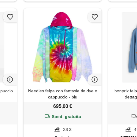
ppuccio
Needles felpa con fantasia tie dye e
bonprix fel
cappuccio - blu
dettagl
695,00 €
Sped. gratuita
XS-S
4