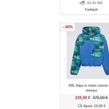
S-L-XL-XXL
Farfetch
ERL felpa in misto cotone
stampa
225,00 €
375,00 €
Sped. 13,00 €