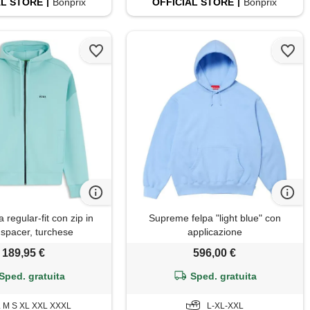
AL
STORE
Bonprix
OFFICIAL
STORE
Bonprix
regular-fit con zip in
Supreme felpa "light blue" con
 spacer, turchese
applicazione
189,95 €
596,00 €
Sped. gratuita
Sped. gratuita
L M S XL XXL XXXL
L-XL-XXL