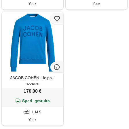
Yoox
Yoox
JACOB COHЁN - felpa -
azzurro
170,00 €
Sped. gratuita
L M S
Yoox