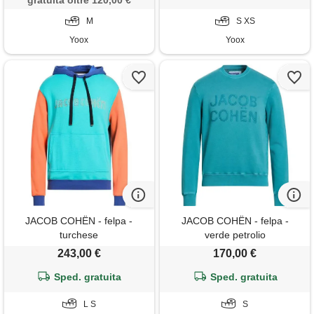
gratuita oltre 120,00 €
M
S XS
Yoox
Yoox
JACOB COHЁN - felpa -
JACOB COHЁN - felpa -
turchese
verde petrolio
243,00 €
170,00 €
Sped. gratuita
Sped. gratuita
L S
S