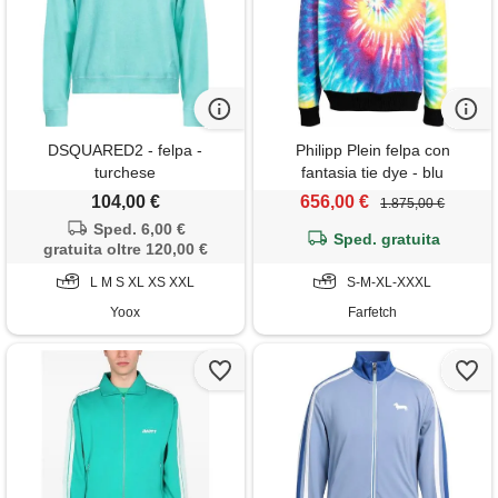
DSQUARED2 - felpa -
Philipp Plein felpa con
turchese
fantasia tie dye - blu
104,00 €
656,00 €
1.875,00 €
Sped. 6,00 €
Sped. gratuita
gratuita oltre 120,00 €
L M S XL XS XXL
S-M-XL-XXXL
Yoox
Farfetch