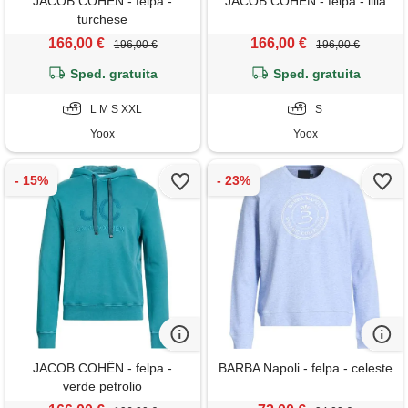
JACOB COHЁN - felpa -
JACOB COHЁN - felpa - lilla
turchese
166,00 €
166,00 €
196,00 €
196,00 €
Sped. gratuita
Sped. gratuita
L M S XXL
S
Yoox
Yoox
JACOB COHЁN - felpa -
BARBA Napoli - felpa - celeste
verde petrolio