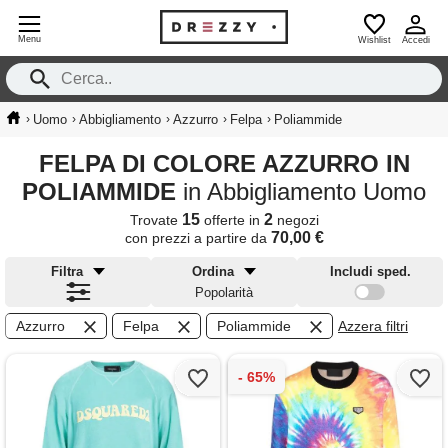
Menu
Wishlist
Accedi
›
›
›
›
›
Uomo
Abbigliamento
Azzurro
Felpa
Poliammide
FELPA DI COLORE AZZURRO IN
POLIAMMIDE
in Abbigliamento Uomo
15
2
Trovate
offerte in
negozi
70,00 €
con prezzi a partire da
Filtra
Ordina
Includi sped.
Popolarità
Azzurro
Felpa
Poliammide
Azzera filtri