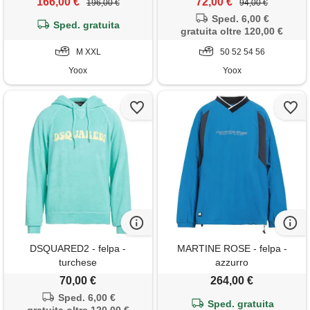
166,00 €
72,00 €
196,00 €
94,00 €
Sped. 6,00 €
Sped. gratuita
gratuita oltre 120,00 €
M XXL
50 52 54 56
Yoox
Yoox
DSQUARED2 - felpa -
MARTINE ROSE - felpa -
turchese
azzurro
70,00 €
264,00 €
Sped. 6,00 €
Sped. gratuita