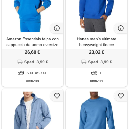
Amazon Essentials felpa con
Hanes men's ultimate
cappuccio da uomo oversize
heavyweight fleece
(disponibile nelle taglie big &
sweatshirt, deep royal, large
26,60 €
23,02 €
tall), blu brillante, xs
Sped. 3,99 €
Sped. 3,99 €
S XL XS XXL
L
amazon
amazon