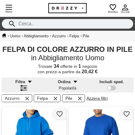
Menu
Wishlist
Accedi
›
›
›
›
›
Uomo
Abbigliamento
Azzurro
Felpa
Pile
FELPA DI COLORE AZZURRO IN PILE
in Abbigliamento Uomo
34
1
Trovate
offerte in
negozio
20,42 €
con prezzi a partire da
Filtra
Ordina
Includi sped.
Popolarità
Azzurro
Felpa
Pile
Azzera filtri