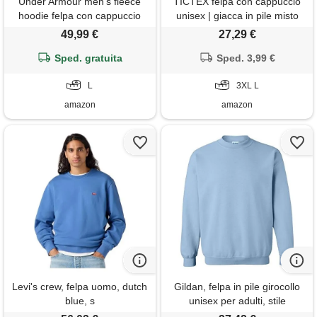
Under Armour men's fleece
TICTEX felpa con cappuccio
hoodie felpa con cappuccio
unisex | giacca in pile misto
ua rival da uomo, stream / /
pesante per uomo e donna |
49,99 €
27,29 €
bianco, large unisex-adulto
giacca in felpa con cappuccio
Sped. gratuita
e cerniera | giacca estiva
Sped. 3,99 €
leggera | carolina blue, l
L
3XL L
amazon
amazon
Levi's crew, felpa uomo, dutch
Gildan, felpa in pile girocollo
blue, s
unisex per adulti, stile
g18000, confezione multipla,