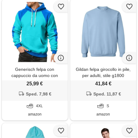
Generisch felpa con
Gildan felpa girocollo in pile,
cappuccio da uomo con
per adulti, stile g1800
cappuccio in pile, in cotone,
25,99 €
41,84 €
casual, oversize, con
cappuccio, comoda felpa da
Sped. 7,98 €
Sped. 11,87 €
uomo, celeste. , 4xl
4XL
S
amazon
amazon