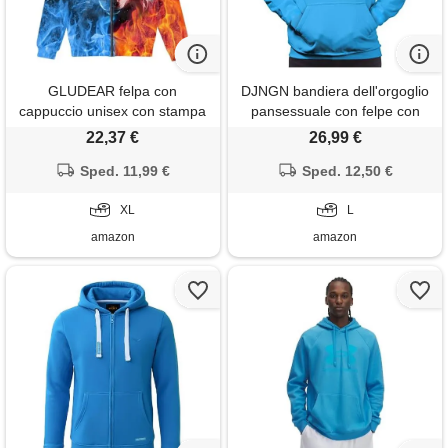
GLUDEAR felpa con
DJNGN bandiera dell'orgoglio
cappuccio unisex con stampa
pansessuale con felpe con
digitale 3d realistica a zip
cappuccio felpa casual slim fit
22,37 €
26,99 €
completa, x-large
da uomo
Sped. 11,99 €
Sped. 12,50 €
XL
L
amazon
amazon