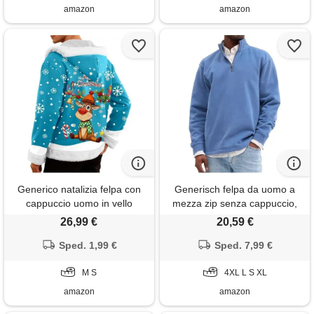
etnico felpa
amazon
amazon
Generico natalizia felpa con
Generisch felpa da uomo a
cappuccio uomo in vello
mezza zip senza cappuccio,
foderato manica lunga renna
casual, tinta unita, con colletto
26,99 €
20,59 €
giacca pesante pelliccia bordi
alto, oversize, sportiva, a
hoodies casual strada felpe
Sped. 1,99 €
maniche lunghe, calda,
Sped. 7,99 €
cardigan invernale caldo
classica, per il tempo libero,
divertente giubbotto in pile
M S
blu, xl
4XL L S XL
amazon
amazon