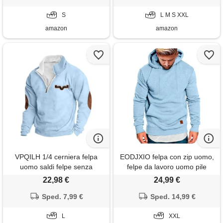
S
L M S XXL
amazon
amazon
VPQILH 1/4 cerniera felpa
EODJXIO felpa con zip uomo,
uomo saldi felpe senza
felpe da lavoro uomo pile
cappuccio maglia di tuta
cappuccio alta visibilità
22,98 €
24,99 €
manica lunga con
arancione hoodies for men
rivestimento in pile sweatshirt
Sped. 7,99 €
jacket long giacca corta verde
Sped. 14,99 €
calda pullover top con collo in
smanicata
piedi maglia di tuta vintage
L
XXL