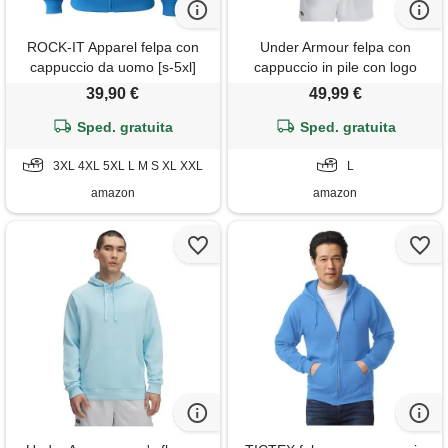
ROCK-IT Apparel felpa con
Under Armour felpa con
cappuccio da uomo [s-5xl]
cappuccio in pile con logo
giacca con cappuccio in pile i
rival uomo
39,90 €
49,99 €
con zip i perfetta per l'autunno
e l'inverno i royal blue 5xl
Sped. gratuita
Sped. gratuita
3XL 4XL 5XL L M S XL XXL
L
amazon
amazon