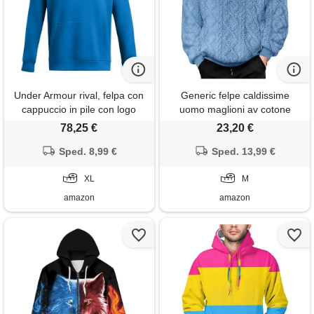
Under Armour rival, felpa con
Generic felpe caldissime
cappuccio in pile con logo
uomo maglioni av cotone
grafico, da uomo, con tasca,
uomo maglione uomo trecce
78,25 €
23,20 €
(406) blu fotone / / blu virale,
felpa oversize uomo senza
Sped. 8,99 €
xl
cappuccio felpa pile taglie forti
Sped. 13,99 €
giacche invernali sportive
XL
maglioni da signora felpa
M
uomo invernale con
amazon
amazon