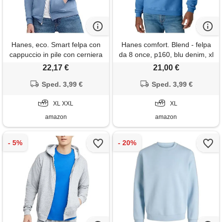
Hanes, eco. Smart felpa con
Hanes comfort. Blend - felpa
cappuccio in pile con cerniera
da 8 once, p160, blu denim, xl
integrale, da uomo, azzurro
22,17 €
21,00 €
chiaro, x-large
Sped. 3,99 €
Sped. 3,99 €
XL XXL
XL
amazon
amazon