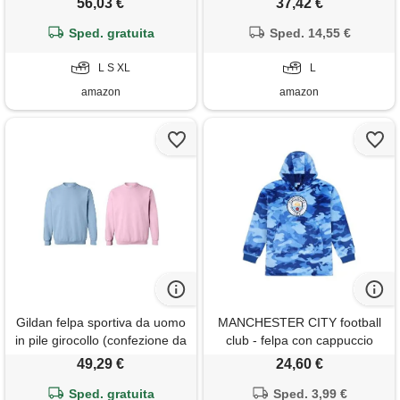
56,03 €
37,42 €
azzurro chiaro, large
Sped. gratuita
Sped. 14,55 €
L S XL
L
amazon
amazon
Gildan felpa sportiva da uomo
MANCHESTER CITY football
in pile girocollo (confezione da
club - felpa con cappuccio
2), carolinablue/rosa
mimetica in pile di lusso,
49,29 €
24,60 €
(confezione da 2), medium
completamente foderata,
Sped. gratuita
oversize, 7-13 anni
Sped. 3,99 €