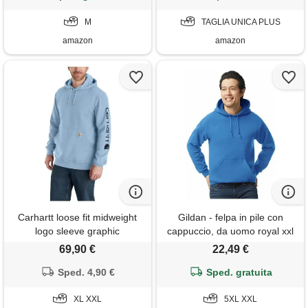
M
TAGLIA UNICA PLUS
amazon
amazon
Carhartt loose fit midweight
Gildan - felpa in pile con
logo sleeve graphic
cappuccio, da uomo royal xxl
sweatshirt, felpa con
69,90 €
22,49 €
cappuccio uomo, blu (fog
Sped. 4,90 €
blue), xl
Sped. gratuita
XL XXL
5XL XXL