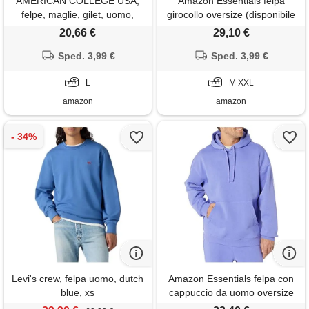
AMERICAN COLLEGE USA,
Amazon Essentials felpa
felpe, maglie, gilet, uomo,
girocollo oversize (disponibile
donna, sweat shirt, con
nelle taglie big & tall) uomo,
20,66 €
29,10 €
cappuccio, fodera, pile,
blu porpora, xxl
termico, abbigliamento,
Sped. 3,99 €
Sped. 3,99 €
unisex adulto, modello
acscrw4, indaco, l
L
M XXL
amazon
amazon
Levi's crew, felpa uomo, dutch
Amazon Essentials felpa con
blue, xs
cappuccio da uomo oversize
(disponibile nelle taglie big &