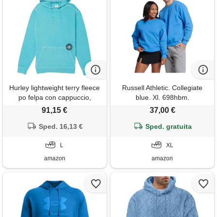
Hurley lightweight terry fleece
Russell Athletic. Collegiate
po felpa con cappuccio,
blue. Xl. 698hbm.
harbor green, l uomo
00023255593097
91,15 €
37,00 €
Sped. 16,13 €
Sped. gratuita
L
XL
amazon
amazon