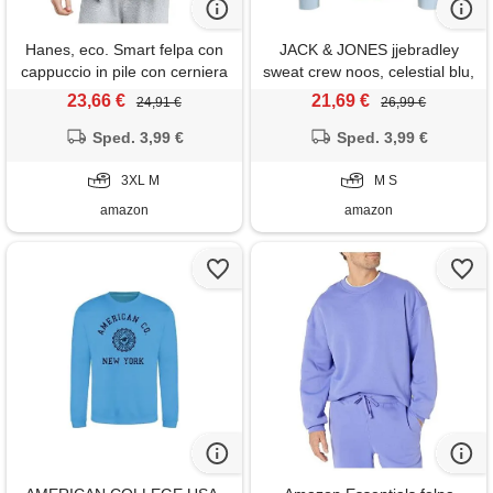
Hanes, eco. Smart felpa con
JACK & JONES jjebradley
cappuccio in pile con cerniera
sweat crew noos, celestial blu,
integrale, da uomo, cenere,
s
23,66 €
21,69 €
24,91 €
26,99 €
xxx-large
Sped. 3,99 €
Sped. 3,99 €
3XL M
M S
amazon
amazon