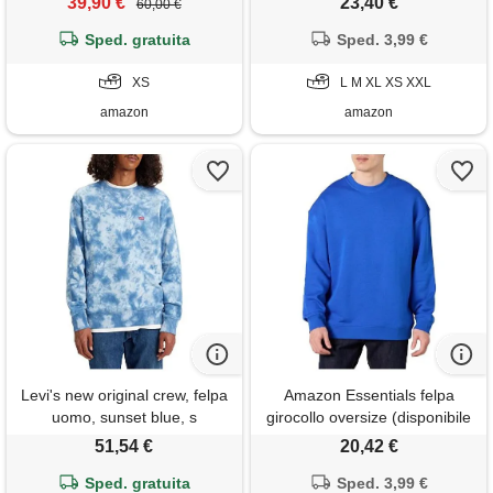
39,90 €
23,40 €
60,00 €
tall), viola blu, xs
Sped. gratuita
Sped. 3,99 €
XS
L M XL XS XXL
amazon
amazon
Levi's new original crew, felpa
Amazon Essentials felpa
uomo, sunset blue, s
girocollo oversize (disponibile
nelle taglie big & tall) uomo,
51,54 €
20,42 €
bluette, s
Sped. gratuita
Sped. 3,99 €