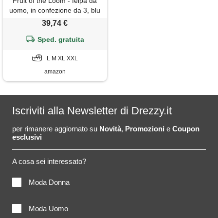
Fruit of the Loom - felpa da
uomo, in confezione da 3, blu
pastello, xl
39,74 €
Sped. gratuita
L M XL XXL
amazon
Iscriviti alla Newsletter di Drezzy.it
per rimanere aggiornato su
Novità
,
Promozioni
e
Coupon
esclusivi
A cosa sei interessato?
Moda Donna
Moda Uomo