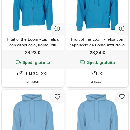
Fruit of the Loom - zip, felpa
Fruit of the Loom - felpa con
con cappuccio, uomo, blu
cappuccio da uomo azzurro xl
(blue), small
28,23 €
28,24 €
Sped. gratuita
Sped. gratuita
L M S XL XXL
XL
amazon
amazon