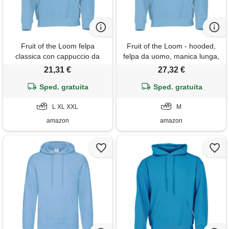
Fruit of the Loom felpa
Fruit of the Loom - hooded,
classica con cappuccio da
felpa da uomo, manica lunga,
uomo, cielo, xxl
collo con cappuccio, blu(blau
21,31 €
27,32 €
(yt hellblau)), taglia
Sped. gratuita
produttore: 48/50
Sped. gratuita
L XL XXL
M
amazon
amazon