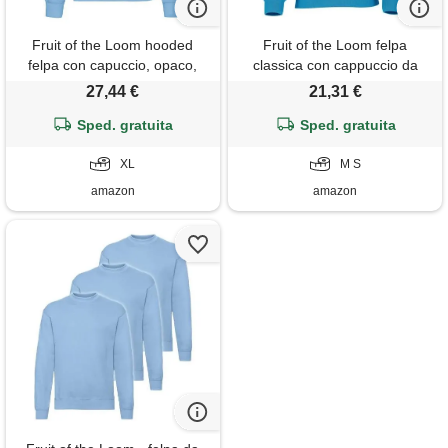
Fruit of the Loom hooded
Fruit of the Loom felpa
felpa con capuccio, opaco,
classica con cappuccio da
blu, x-large uomo
uomo, blu, s
27,44 €
21,31 €
Sped. gratuita
Sped. gratuita
XL
M S
amazon
amazon