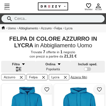
Menu
Wishlist
Accedi
›
›
›
›
›
Uomo
Abbigliamento
Azzurro
Felpa
Lycra
FELPA DI COLORE AZZURRO IN
LYCRA
in Abbigliamento Uomo
7
1
Trovate
offerte in
negozio
21,31 €
con prezzi a partire da
Filtra
Ordina
Includi sped.
Popolarità
Azzurro
Felpa
Lycra
Azzera filtri