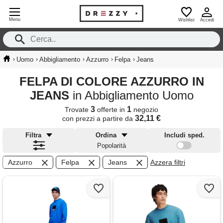
Menu
Wishlist
Accedi
›
›
›
›
›
Uomo
Abbigliamento
Azzurro
Felpa
Jeans
FELPA DI COLORE AZZURRO IN
JEANS
in Abbigliamento Uomo
3
1
Trovate
offerte in
negozio
32,11 €
con prezzi a partire da
Filtra
Ordina
Includi sped.
Popolarità
Azzurro
Felpa
Jeans
Azzera filtri