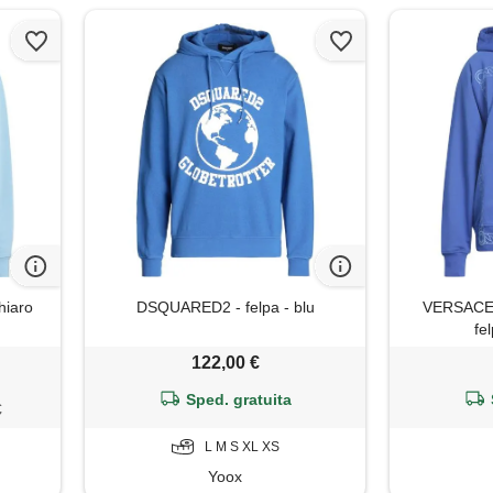
hiaro
DSQUARED2 - felpa - blu
VERSACE
fe
122,00 €
Sped. gratuita
€
L M S XL XS
Yoox