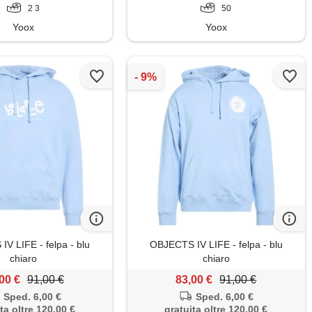
2 3
50
Yoox
Yoox
V LIFE - felpa - blu
OBJECTS IV LIFE - felpa - blu
chiaro
chiaro
00 €
91,00 €
83,00 €
91,00 €
Sped. 6,00 €
Sped. 6,00 €
ta oltre 120,00 €
gratuita oltre 120,00 €