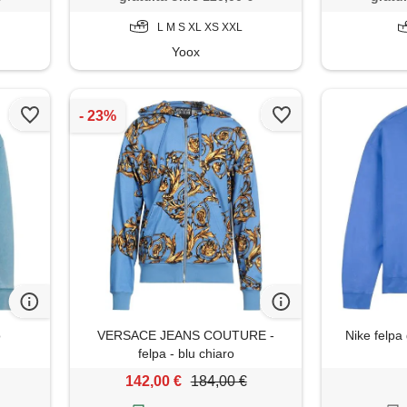
L M S XL XS XXL
Yoox
o
VERSACE JEANS COUTURE -
Nike felpa 
felpa - blu chiaro
142,00 €
184,00 €