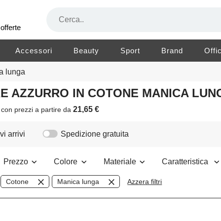
offerte
Accessori
Beauty
Sport
Brand
Offi
a lunga
ORE AZZURRO IN COTONE MANICA LU
21,65 €
i
con prezzi a partire da
i arrivi
Spedizione gratuita
Prezzo
Colore
Materiale
Caratteristica
Cotone
Manica lunga
Azzera filtri