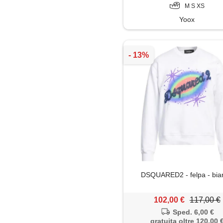
M S XS
Yoox
DSQUARED2 - felpa - bia
102,00 €
117,00 €
Sped. 6,00 €
gratuita oltre 120,00 