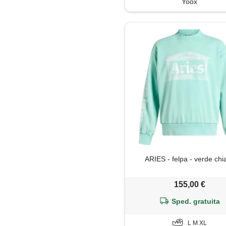
Yoox
ARIES - felpa - verde chi
155,00 €
Sped. gratuita
L M XL