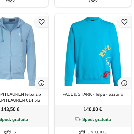
Yoox
Yoox
H LAUREN felpa zip
PAUL & SHARK - felpa - azzurro
PH LAUREN 014 blu
uomo
143,50 €
140,00 €
Sped. gratuita
Sped. gratuita
S
L M XL XXL