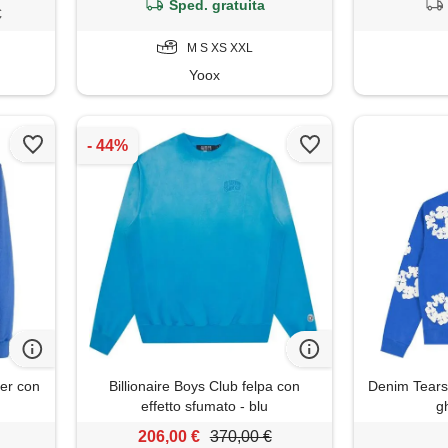
Sped. gratuita
€
M S XS XXL
Yoox
er con
Billionaire Boys Club felpa con
Denim Tears
effetto sfumato - blu
g
206,00 €
370,00 €