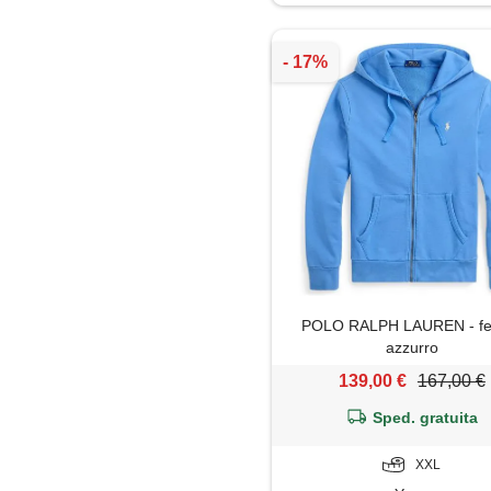
Pantaloni
Piumino
Polo
POLO RALPH LAUREN - fel
azzurro
139,00 €
167,00 €
Sped. gratuita
XXL