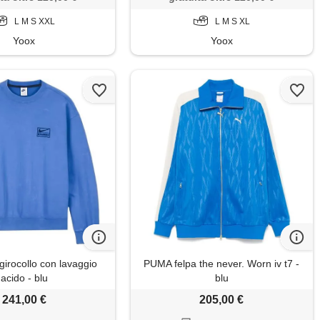
L M S XXL
L M S XL
Yoox
Yoox
girocollo con lavaggio
PUMA felpa the never. Worn iv t7 -
acido - blu
blu
241,00 €
205,00 €