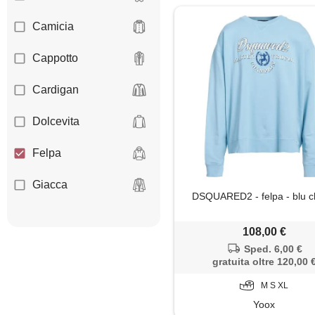
Camicia
Cappotto
Cardigan
Dolcevita
Felpa
Giacca
DSQUARED2 - felpa - blu c
Giubbotto
108,00 €
Maglia
Sped. 6,00 €
gratuita oltre 120,00 
Maglietta
M S XL
Yoox
Maglione