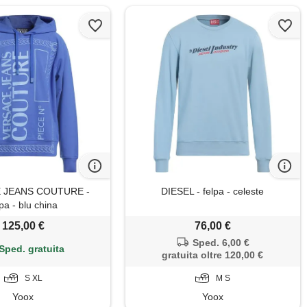
 JEANS COUTURE -
DIESEL - felpa - celeste
lpa - blu china
125,00 €
76,00 €
Sped. 6,00 €
Sped. gratuita
gratuita oltre 120,00 €
S XL
M S
Yoox
Yoox