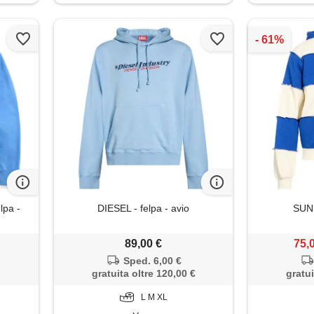
pa -
DIESEL - felpa - avio
SUNN
89,00 €
75,
Sped. 6,00 €
gratuita oltre 120,00 €
gratui
L M XL