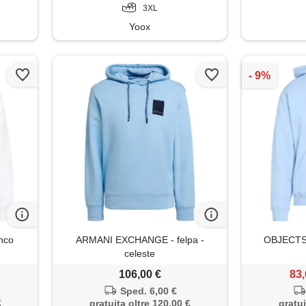
3XL
Yoox
nco
ARMANI EXCHANGE - felpa -
OBJECTS I
celeste
106,00 €
83,
Sped. 6,00 €
€
gratuita oltre 120,00 €
gratui