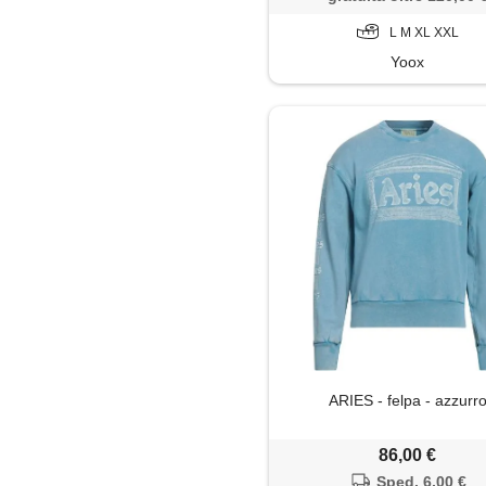
L M XL XXL
Yoox
ARIES - felpa - azzurr
86,00 €
Sped. 6,00 €