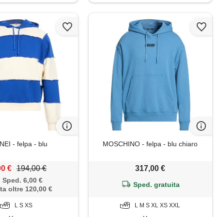
EI - felpa - blu
MOSCHINO - felpa - blu chiaro
00 €
194,00 €
317,00 €
Sped. 6,00 €
Sped. gratuita
ta oltre 120,00 €
L S XS
L M S XL XS XXL