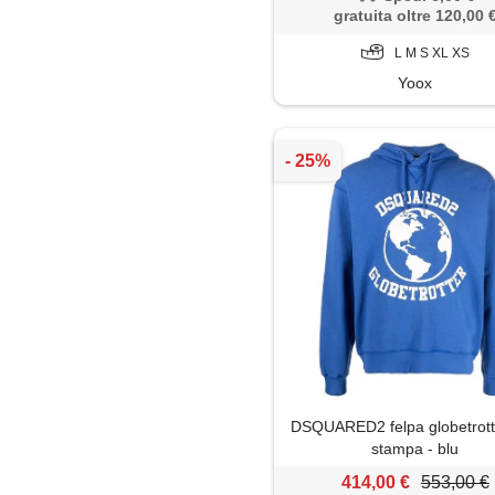
gratuita oltre 120,00 
L M S XL XS
Yoox
DSQUARED2 felpa globetrott
stampa - blu
414,00 €
553,00 €