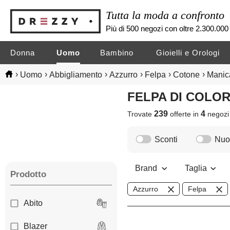
Tutta la moda a confronto
Più di 500 negozi con oltre 2.300.000 
Donna
Uomo
Bambino
Gioielli e Orologi
›
›
›
›
›
›
Uomo
Abbigliamento
Azzurro
Felpa
Cotone
Manic
FELPA DI COL
239
4
Trovate
offerte in
negoz
Sconti
Nuov
Brand
Taglia
Prodotto
Azzurro
Felpa
Abito
Blazer