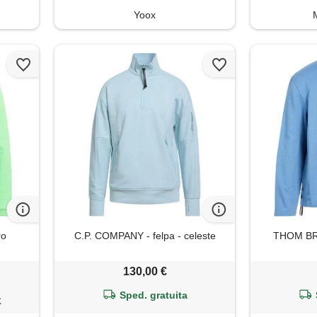
Yoox
ro
C.P. COMPANY - felpa - celeste
THOM BRO
130,00 €
Sped. gratuita
€