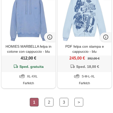
HOMIES MARBELLA felpa in
PDF felpa con stampa e
cotone con cappuccio - blu
cappuccio - blu
412,00 €
245,00 €
392,00 €
Sped. gratuita
Sped. 18,00 €
XL-XXL
S-M-L-XL
Farfetch
Farfetch
1
2
3
>