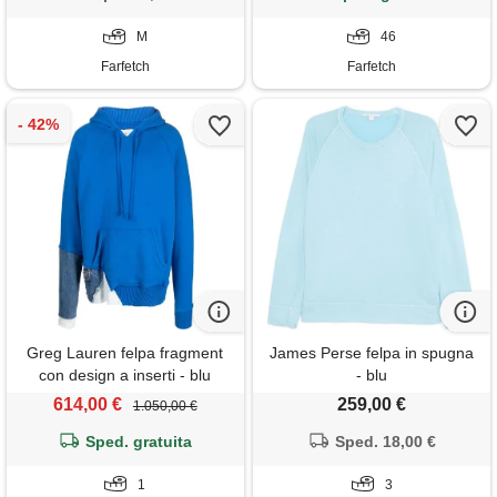
M
46
Farfetch
Farfetch
Greg Lauren felpa fragment
James Perse felpa in spugna
con design a inserti - blu
- blu
614,00 €
259,00 €
1.050,00 €
Sped. gratuita
Sped. 18,00 €
1
3