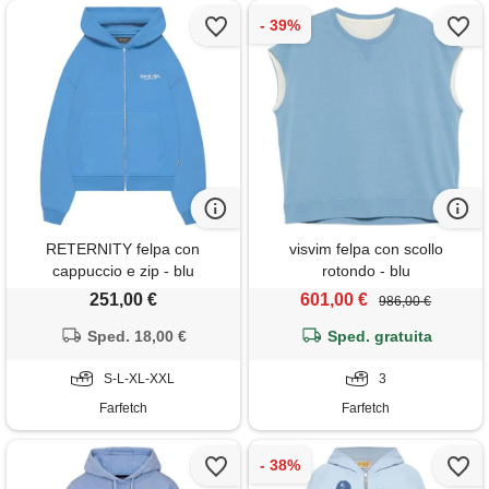
RETERNITY felpa con
visvim felpa con scollo
cappuccio e zip - blu
rotondo - blu
251,00 €
601,00 €
986,00 €
Sped. 18,00 €
Sped. gratuita
S-L-XL-XXL
3
Farfetch
Farfetch