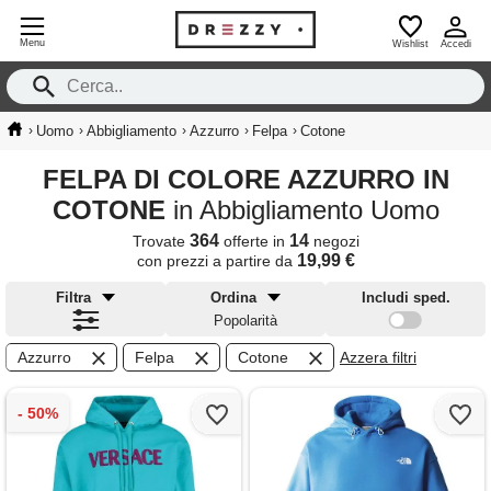
Menu
Wishlist
Accedi
›
›
›
›
›
Uomo
Abbigliamento
Azzurro
Felpa
Cotone
FELPA DI COLORE AZZURRO IN
COTONE
in Abbigliamento Uomo
364
14
Trovate
offerte in
negozi
19,99 €
con prezzi a partire da
Filtra
Ordina
Includi sped.
Popolarità
Azzurro
Felpa
Cotone
Azzera filtri