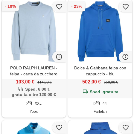
POLO RALPH LAUREN -
Dolce & Gabbana felpa con
felpa - carta da zucchero
cappuccio - blu
103,00 €
502,00 €
114,00 €
650,00 €
Sped. 6,00 €
Sped. gratuita
gratuita oltre 120,00 €
XXL
44
Yoox
Farfetch