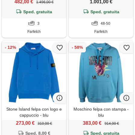
482,00 €
1.001,00 €
1.496,00 €
Sped. gratuita
Sped. gratuita
3
48-50
Farfetch
Farfetch
Stone Island felpa con logo e
Moschino felpa con stampa -
cappuccio - blu
blu
273,00 €
383,00 €
310,00 €
914,00 €
Sped. 8,00 €
Sped. gratuita