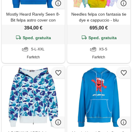
Mostly Heard Rarely Seen 8-
Needles felpa con fantasia tie
Bit felpa astro cover con
dye e cappuccio - blu
cappuccio - blu
394,00 €
695,00 €
Sped. gratuita
Sped. gratuita
S-L-XXL
XS-S
Farfetch
Farfetch