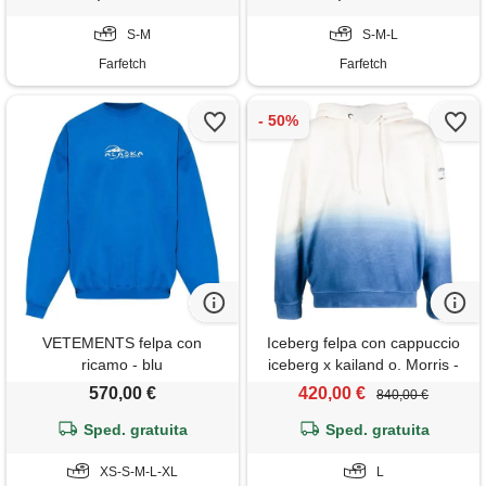
S-M
S-M-L
Farfetch
Farfetch
VETEMENTS felpa con
Iceberg felpa con cappuccio
ricamo - blu
iceberg x kailand o. Morris -
blu
570,00 €
420,00 €
840,00 €
Sped. gratuita
Sped. gratuita
XS-S-M-L-XL
L