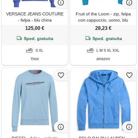
VERSACE JEANS COUTURE
Fruit of the Loom - zip, felpa
- felpa - blu china
con cappuccio, uomo, blu
(blue), small
125,00 €
28,23 €
Sped. gratuita
Sped. gratuita
S XL
L M S XL XXL
Yoox
amazon