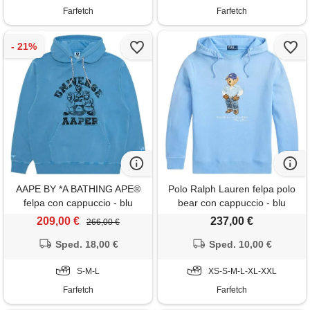
Farfetch
Farfetch
AAPE BY *A BATHING APE®
Polo Ralph Lauren felpa polo
felpa con cappuccio - blu
bear con cappuccio - blu
209,00 €
237,00 €
266,00 €
Sped. 18,00 €
Sped. 10,00 €
S-M-L
XS-S-M-L-XL-XXL
Farfetch
Farfetch