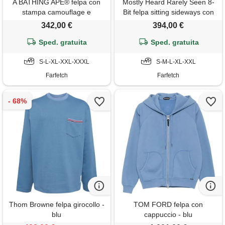
A BATHING APE® felpa con
Mostly Heard Rarely Seen 8-
stampa camouflage e
Bit felpa sitting sideways con
cappuccio - blu
stampa grafica - blu
342,00 €
394,00 €
Sped. gratuita
Sped. gratuita
S-L-XL-XXL-XXXL
S-M-L-XL-XXL
Farfetch
Farfetch
Thom Browne felpa girocollo -
TOM FORD felpa con
blu
cappuccio - blu