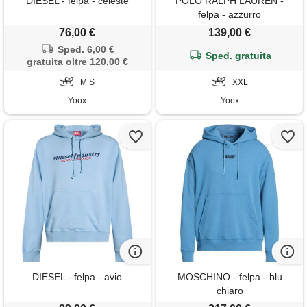
DIESEL - felpa - celeste
POLO RALPH LAUREN -
felpa - azzurro
76,00 €
139,00 €
Sped. 6,00 €
Sped. gratuita
gratuita oltre 120,00 €
M S
XXL
Yoox
Yoox
DIESEL - felpa - avio
MOSCHINO - felpa - blu
chiaro