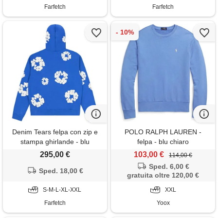
Farfetch
Farfetch
Denim Tears felpa con zip e
POLO RALPH LAUREN -
stampa ghirlande - blu
felpa - blu chiaro
295,00 €
103,00 €
114,00 €
Sped. 6,00 €
Sped. 18,00 €
gratuita oltre 120,00 €
S-M-L-XL-XXL
XXL
Farfetch
Yoox