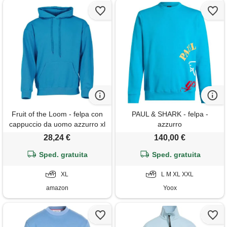
Fruit of the Loom - felpa con
PAUL & SHARK - felpa -
cappuccio da uomo azzurro xl
azzurro
28,24 €
140,00 €
Sped. gratuita
Sped. gratuita
XL
L M XL XXL
amazon
Yoox