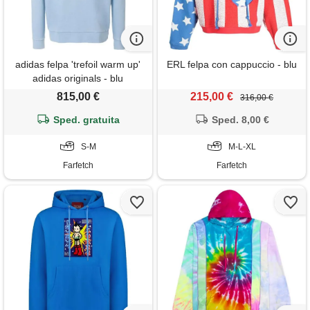
adidas felpa 'trefoil warm up'
ERL felpa con cappuccio - blu
adidas originals - blu
815,00 €
215,00 €
316,00 €
Sped. gratuita
Sped. 8,00 €
S-M
M-L-XL
Farfetch
Farfetch