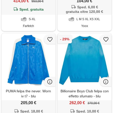
414,00 €
104,00 €
553,00 €
Sped. 6,00 €
Sped. gratuita
gratuita oltre 120,00 €
S-XL
L M S XL XS XXL
Farfetch
Yoox
PUMA felpa the never. Worn
Billionaire Boys Club felpa con
iv t7 - blu
effetto sfumato - blu
205,00 €
262,00 €
370,00 €
Sped. 18,00 €
Sped. 10,00 €