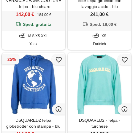
VERSACE JEANS COUTURE
Nike felpa girocollo con
- felpa - blu chiaro
lavaggio acido - blu
142,00 €
241,00 €
184,00 €
Sped. gratuita
Sped. 18,00 €
M S XS XXL
XS
Yoox
Farfetch
DSQUARED2 felpa
DSQUARED2 - felpa -
globetrotter con stampa - blu
turchese