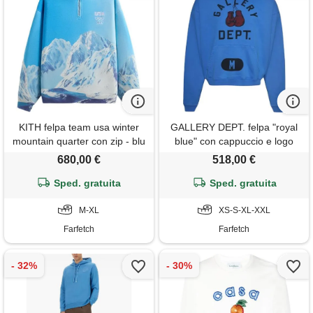
KITH felpa team usa winter
GALLERY DEPT. felpa "royal
mountain quarter con zip - blu
blue" con cappuccio e logo
guanti da boxe
680,00 €
518,00 €
Sped. gratuita
Sped. gratuita
M-XL
XS-S-XL-XXL
Farfetch
Farfetch