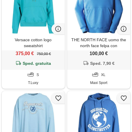
Versace cotton logo
THE NORTH FACE uomo the
sweatshirt
north face felpa con
cappuccio icon
375,00 €
100,00 €
750,00 €
Sped. gratuita
Sped. 7,90 €
S
XL
T.Luxy
Maxi Sport