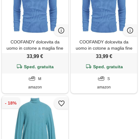
COOFANDY dolcevita da
COOFANDY dolcevita da
uomo in cotone a maglia fine
uomo in cotone a maglia fine
maglione vestibilità regolare
maglione vestibilità regolare a
33,99 €
33,99 €
manica lunga dolcevita
maniche lunghe dolcevita
maglione da uomo blu
Sped. gratuita
maglione da uomo blu
Sped. gratuita
fiordaliso l
fiordaliso s
M
S
amazon
amazon