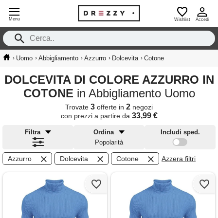
Menu
Wishlist
Accedi
›
›
›
›
›
Uomo
Abbigliamento
Azzurro
Dolcevita
Cotone
DOLCEVITA DI COLORE AZZURRO IN
COTONE
in Abbigliamento Uomo
3
2
Trovate
offerte in
negozi
33,99 €
con prezzi a partire da
Filtra
Ordina
Includi sped.
Popolarità
Azzurro
Dolcevita
Cotone
Azzera filtri