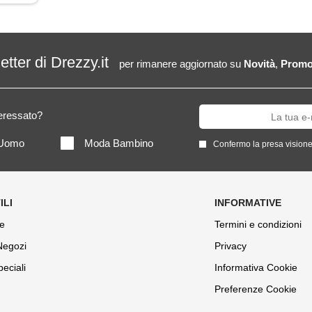
letter di Drezzy.it
per rimanere aggiornato su
Novità
,
Promo
teressato?
Uomo
Moda Bambino
Confermo la presa visione
e
Termini e condizioni
 Negozi
Privacy
peciali
Informativa Cookie
Preferenze Cookie