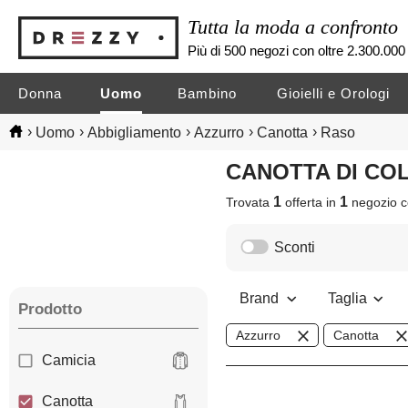
Tutta la moda a confronto
Più di 500 negozi con oltre 2.300.000 
Donna
Uomo
Bambino
Gioielli e Orologi
›
›
›
›
›
Uomo
Abbigliamento
Azzurro
Canotta
Raso
CANOTTA DI C
1
1
Trovata
offerta in
negozio
c
Sconti
Brand
Taglia
Prodotto
Azzurro
Canotta
Camicia
Canotta