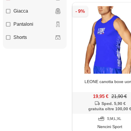
Giacca
Pantaloni
Shorts
LEONE canotta boxe uo
19,95 €
21,90 €
Sped. 5,90 €
gratuita oltre 100,00 
S;M;L;XL
Nencini Sport