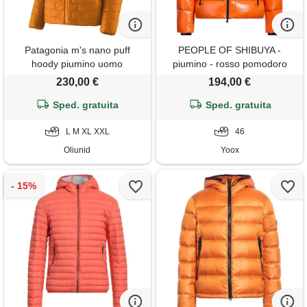
Patagonia m's nano puff
PEOPLE OF SHIBUYA -
hoody piumino uomo
piumino - rosso pomodoro
230,00 €
194,00 €
Sped. gratuita
Sped. gratuita
L M XL XXL
46
Oliunid
Yoox