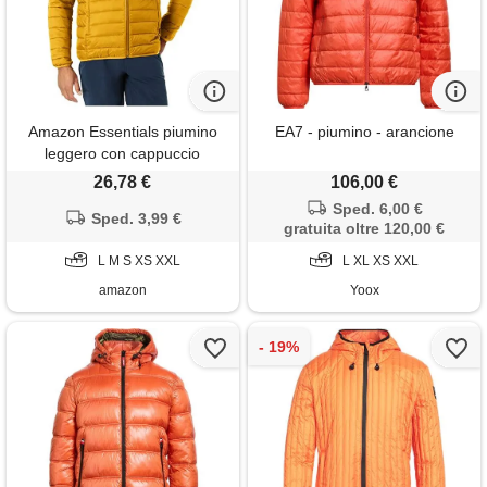
Amazon Essentials piumino
EA7 - piumino - arancione
leggero con cappuccio
impermeabile e ripiegabile
26,78 €
106,00 €
uomo, caramello, m
Sped. 6,00 €
Sped. 3,99 €
gratuita oltre 120,00 €
L M S XS XXL
L XL XS XXL
amazon
Yoox