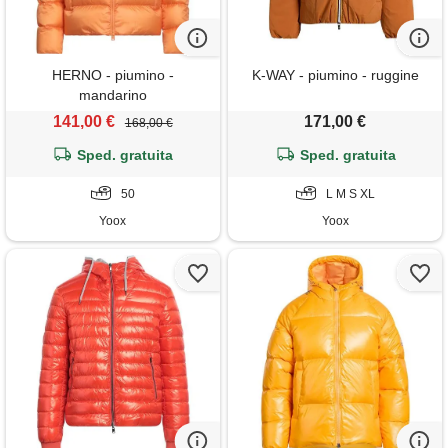
HERNO - piumino -
K-WAY - piumino - ruggine
mandarino
141,00 €
171,00 €
168,00 €
Sped. gratuita
Sped. gratuita
50
L M S XL
Yoox
Yoox