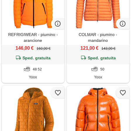
REFRIGIWEAR - piumino -
COLMAR - piumino -
arancione
mandarino
146,00 €
121,00 €
160,00 €
143,00 €
Sped. gratuita
Sped. gratuita
48 52
50
Yoox
Yoox