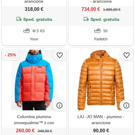
arancione
- arancione
318,00 €
734,00 €
1.885,00 €
Sped. gratuita
Sped. gratuita
M S XS
50
Yoox
Farfetch
Columbia piumino
LIU -JO MAN - piumino -
snowqualmie™ ii con
arancione
cappuccio - arancione
260,00 €
90,00 €
348,00 €