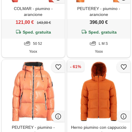
COLMAR - piumino -
PEUTEREY - piumino -
arancione
arancione
121,00 €
396,00 €
143,00 €
Sped. gratuita
Sped. gratuita
50 52
L M S
Yoox
Yoox
PEUTEREY - piumino -
Herno piumino con cappuccio