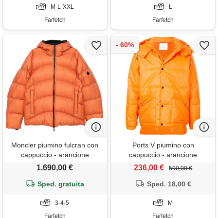
M-L-XXL
L
Farfetch
Farfetch
Moncler piumino fulcran con
Ports V piumino con
cappuccio - arancione
cappuccio - arancione
1.690,00 €
236,00 €
590,00 €
Sped. gratuita
Sped. 18,00 €
3-4-5
M
Farfetch
Farfetch