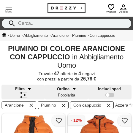
Menu
Wishlist
Accedi
›
›
›
›
›
Uomo
Abbigliamento
Arancione
Piumino
Con cappuccio
PIUMINO DI COLORE ARANCIONE
CON CAPPUCCIO
in Abbigliamento
Uomo
47
4
Trovate
offerte in
negozi
26,78 €
con prezzi a partire da
Filtra
Ordina
Includi sped.
Popolarità
Arancione
Piumino
Con cappuccio
Azzera filt