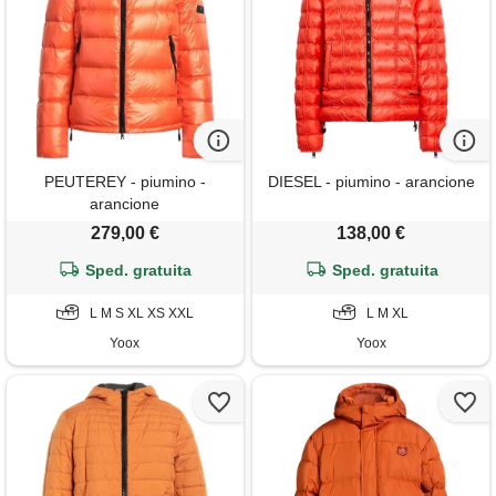
PEUTEREY - piumino -
DIESEL - piumino - arancione
arancione
279,00 €
138,00 €
Sped. gratuita
Sped. gratuita
L M S XL XS XXL
L M XL
Yoox
Yoox