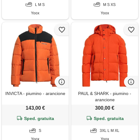
L M S
M S XS
Yoox
Yoox
INVICTA - piumino - arancione
PAUL & SHARK - piumino -
arancione
143,00 €
300,00 €
Sped. gratuita
Sped. gratuita
S
3XL L M XL
Yoox
Yoox