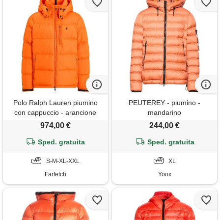
Polo Ralph Lauren piumino
PEUTEREY - piumino -
con cappuccio - arancione
mandarino
974,00 €
244,00 €
Sped. gratuita
Sped. gratuita
S-M-XL-XXL
XL
Farfetch
Yoox