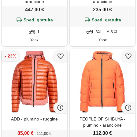
arancione
arancione
447,00 €
235,00 €
Sped. gratuita
Sped. gratuita
L
3XL L M S XL
Yoox
Yoox
ADD - piumino - ruggine
PEOPLE OF SHIBUYA -
piumino - arancione
85,00 €
112,00 €
111,00 €