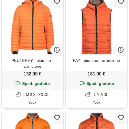
PEUTEREY - piumino -
FAY - piumino - arancione
arancione
132,00 €
181,00 €
Sped. gratuita
Sped. gratuita
L M S XL XS XXL
L M S XL
Yoox
Yoox