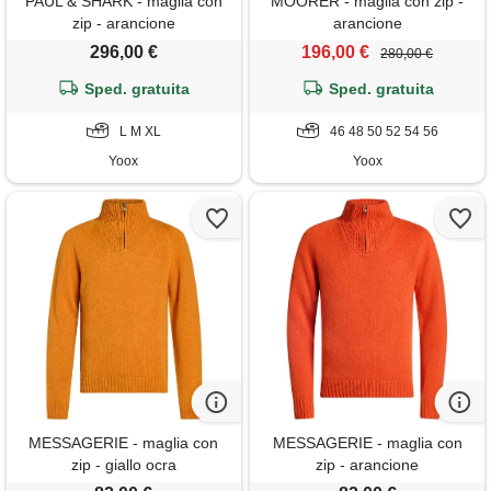
PAUL & SHARK - maglia con
MOORER - maglia con zip -
zip - arancione
arancione
296,00 €
196,00 €
280,00 €
Sped. gratuita
Sped. gratuita
L M XL
46 48 50 52 54 56
Yoox
Yoox
MESSAGERIE - maglia con
MESSAGERIE - maglia con
zip - giallo ocra
zip - arancione