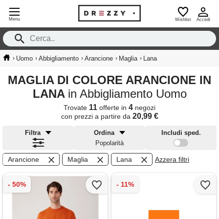
Menu
Wishlist
Accedi
›
›
›
›
›
Uomo
Abbigliamento
Arancione
Maglia
Lana
MAGLIA DI COLORE ARANCIONE IN
LANA
in Abbigliamento Uomo
11
4
Trovate
offerte in
negozi
20,99 €
con prezzi a partire da
Filtra
Ordina
Includi sped.
Popolarità
Arancione
Maglia
Lana
Azzera filtri