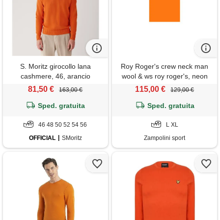
S. Moritz girocollo lana
Roy Roger's crew neck man
cashmere, 46, arancio
wool & ws roy roger's, neon
orange
81,50 €
115,00 €
163,00 €
129,00 €
Sped. gratuita
Sped. gratuita
46 48 50 52 54 56
L XL
OFFICIAL
SMoritz
Zampolini sport