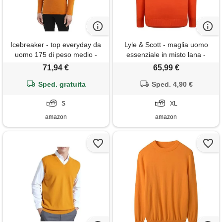
Icebreaker - top everyday da
Lyle & Scott - maglia uomo
uomo 175 di peso medio -
essenziale in misto lana -
maglia a manica lunga con
taglia xl
71,94 €
65,99 €
girocollo - strato base in 100%
lana merino - earth, s
Sped. gratuita
Sped. 4,90 €
S
XL
amazon
amazon