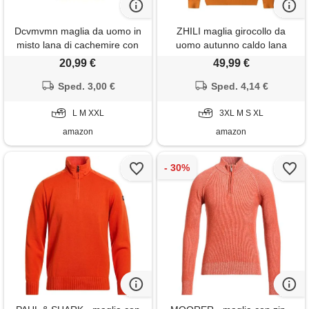
Dcvmvmn maglia da uomo in
ZHILI maglia girocollo da
misto lana di cachemire con
uomo autunno caldo lana
colletto a v sciolto tinta unita
merino maglia a maglia
20,99 €
49,99 €
morbido tenere caldo gilet,
solida_arancione_x-large
Sped. 3,00 €
giallo, m
Sped. 4,14 €
L M XXL
3XL M S XL
amazon
amazon