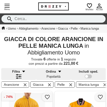
Menu
Wishlist
Accedi
›
›
›
›
›
›
Uomo
Abbigliamento
Arancione
Giacca
Pelle
Manica lunga
GIACCA DI COLORE ARANCIONE IN
PELLE MANICA LUNGA
in
Abbigliamento Uomo
6
1
Trovate
offerte in
negozio
221,00 €
con prezzi a partire da
Filtra
Ordina
Includi sped.
Popolarità
Arancione
Giacca
Pelle
Manica lunga