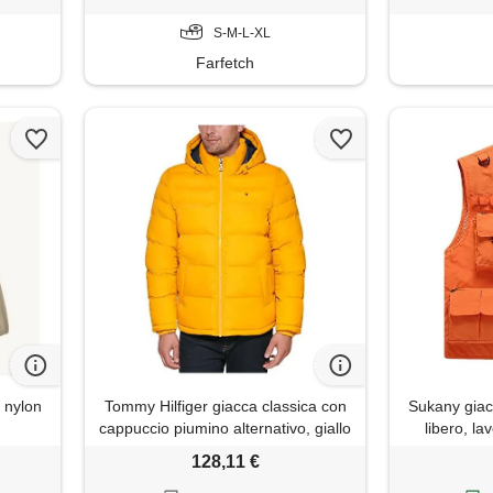
S-M-L-XL
Farfetch
h nylon
Tommy Hilfiger giacca classica con
Sukany gia
cappuccio piumino alternativo, giallo
libero, lav
artico, s uomo
pesca, viagg
128,11 €
gilet in