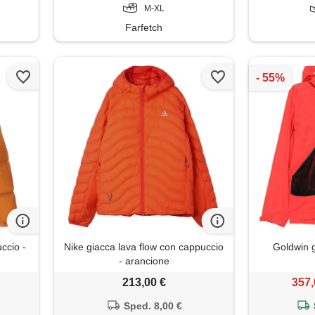
M-XL
Farfetch
ccio -
Nike giacca lava flow con cappuccio
Goldwin g
- arancione
213,00 €
357,
Sped. 8,00 €