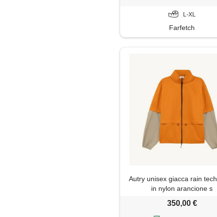
L-XL
Farfetch
Autry unisex giacca rain tec
in nylon arancione s
350,00 €