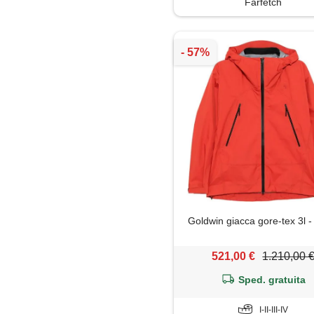
Farfetch
Goldwin giacca gore-tex 3l -
521,00 €
1.210,00 
Sped. gratuita
I-II-III-IV