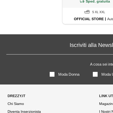
Sped. gratuita
S XL XXL
OFFICIAL
STORE
Aut
Iscriviti alla News
A cosa sei in
Moda Donna
Moda 
Chi Siamo
Magazin
Diventa Inserzionista
I Nostri