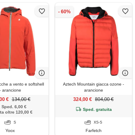
che a vento e softshell
Aztech Mountain giacca ozone -
- arancione
arancione
00 €
134,00 €
324,00 €
804,00 €
Sped. 6,00 €
Sped. gratuita
ta oltre 120,00 €
S
XS-S
Yoox
Farfetch