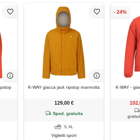
ipstop
K-WAY giacca jack ripstop marmotta
K-WAY - giac
129,00 €
102,
Sped. gratuita
gratui
S, XL
Viglietti sport