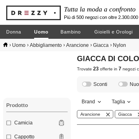
Tutta la moda a confronto
Più di 500 negozi con oltre 2.300.000 
Donna
Uomo
Bambino
Gioielli e Orologi
›
›
›
›
›
Uomo
Abbigliamento
Arancione
Giacca
Nylon
GIACCA DI CO
23
7
Trovate
offerte in
negozi
c
Sconti
Nuov
Brand
Taglia
Prodotto
Arancione
Giacca
Camicia
Cappotto