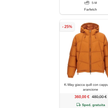
S-M
Farfetch
K-Way giacca quill con cappu
arancione
360,00 €
480,00 €
Sped. gratuita