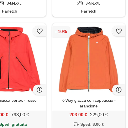
S-M-L-XL
S-M-L-XL
Farfetch
Farfetch
iacca pertex - rosso
K-Way giacca con cappuccio -
arancione
00 €
793,00 €
203,00 €
225,00 €
Sped. gratuita
Sped. 8,00 €