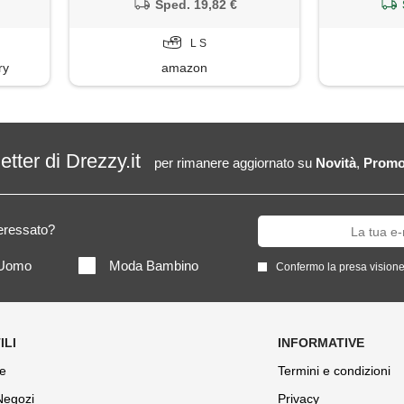
Sped. 19,82 €
L S
ry
amazon
letter di Drezzy.it
per rimanere aggiornato su
Novità
,
Promo
teressato?
Uomo
Moda Bambino
Confermo la presa visione
e
Termini e condizioni
 Negozi
Privacy