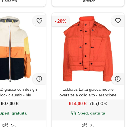
Farfetch
Farfetch
D giacca con design
Eckhaus Latta giacca mobile
lock claumix - blu
oversize a collo alto - arancione
607,00 €
614,00 €
765,00 €
Sped. gratuita
Sped. gratuita
S-L
XL