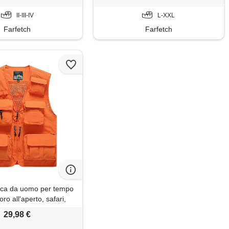
II-III-IV
L-XXL
Farfetch
Farfetch
cca da uomo per tempo
oro all'aperto, safari,
io, con tasche multiple,
29,98 €
 rete per fotografia,