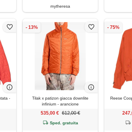
mytheresa
tata -
Tilak x patizon giacca downlite
Reese Coope
infinium - arancione
535,00 €
612,00 €
247,
Sped. gratuita