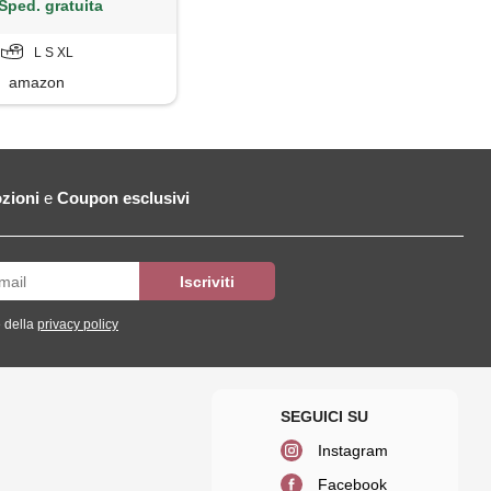
arancione, s
Sped. gratuita
L S XL
amazon
zioni
e
Coupon esclusivi
 della
privacy policy
Instagram
Facebook