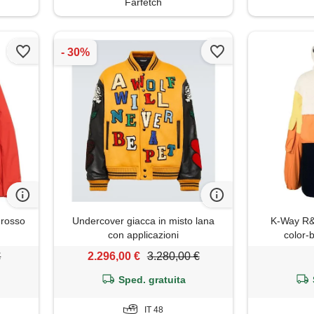
Farfetch
 rosso
Undercover giacca in misto lana
K-Way R&
con applicazioni
color-b
€
2.296,00 €
3.280,00 €
Sped. gratuita
IT 48