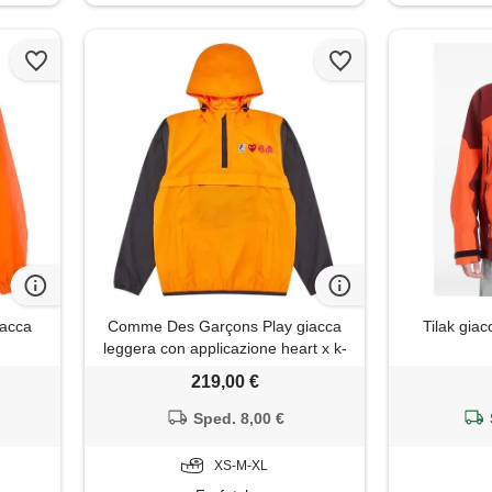
iacca
Comme Des Garçons Play giacca
Tilak giac
leggera con applicazione heart x k-
way - arancione
219,00 €
Sped. 8,00 €
XS-M-XL