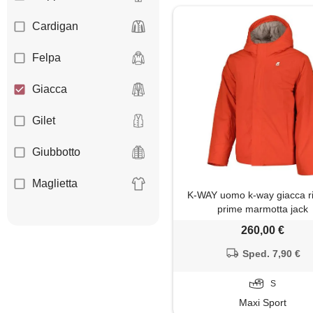
Cardigan
Felpa
Giacca
Gilet
Giubbotto
Maglietta
K-WAY uomo k-way giacca r
prime marmotta jack
Pantaloni
260,00 €
Parka
Sped. 7,90 €
Piumino
S
Maxi Sport
Shorts