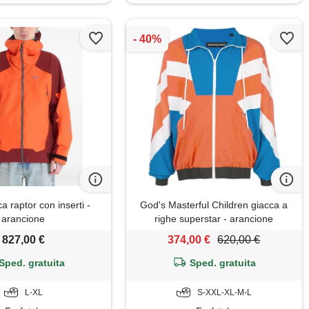
ca raptor con inserti -
God's Masterful Children giacca a
arancione
righe superstar - arancione
827,00 €
374,00 €
620,00 €
Sped. gratuita
Sped. gratuita
L-XL
S-XXL-XL-M-L