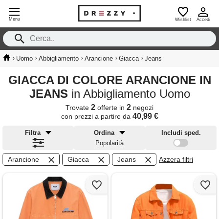
Menu
Wishlist
Accedi
›
›
›
›
›
Uomo
Abbigliamento
Arancione
Giacca
Jeans
GIACCA DI COLORE ARANCIONE IN
JEANS
in Abbigliamento Uomo
2
2
Trovate
offerte in
negozi
40,99 €
con prezzi a partire da
Filtra
Ordina
Includi sped.
Popolarità
Arancione
Giacca
Jeans
Azzera filtri