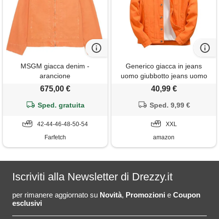
MSGM giacca denim -
Generico giacca in jeans
arancione
uomo giubbotto jeans uomo
giacca denim giubbino cotone
675,00 €
40,99 €
di resistente l primavera
Sped. gratuita
giacchetto comodo
Sped. 9,99 €
primaverile bomber ecopelle
42-44-46-48-50-54
XXL
Farfetch
amazon
Iscriviti alla Newsletter di Drezzy.it
per rimanere aggiornato su
Novità
,
Promozioni
e
Coupon
esclusivi